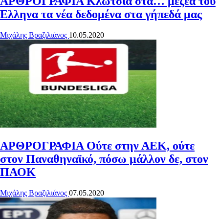
ΑΡΘΡΟΓΡΑΦΙΑ
Κλωτσιά στα… μέζεα του
Ελληνα τα νέα δεδομένα στα γήπεδά μας
Μιχάλης Βραζιλιάνος
10.05.2020
ΑΡΘΡΟΓΡΑΦΙΑ
Ούτε στην ΑΕΚ, ούτε
στον Παναθηναϊκό, πόσω μάλλον δε, στον
ΠΑΟΚ
Μιχάλης Βραζιλιάνος
07.05.2020