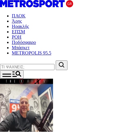
ΠΑΟΚ
Άρης
Ηρακλής
ΕΠΣΜ
ΡΟΗ
Ποδόσφαιρο
Μπάσκετ
METROPOLIS 95.5