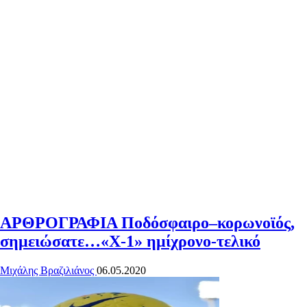
ΑΡΘΡΟΓΡΑΦΙΑ
Ποδόσφαιρο–κορωνοϊός,
σημειώσατε… «Χ-1» ημίχρονο-τελικό
Μιχάλης Βραζιλιάνος
06.05.2020