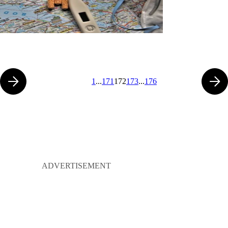
1
...
171
172
173
...
176