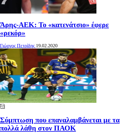
Άρης-ΑΕΚ: Το «κατενάτσιο» έφερε
«ρεκόρ»
Γιώργος Πετρίδης
19.02.2020
Σύμπτωση που επαναλαμβάνεται με τα
πολλά λάθη στον ΠΑΟΚ