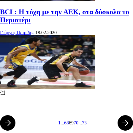
BCL: Η τύχη με την ΑΕΚ, στα δύσκολα το
Περιστέρι
Γιώργος Πετρίδης
18.02.2020
1
...
68
69
70
...
73