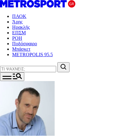
ΠΑΟΚ
Άρης
Ηρακλής
ΕΠΣΜ
ΡΟΗ
Ποδόσφαιρο
Μπάσκετ
METROPOLIS 95.5