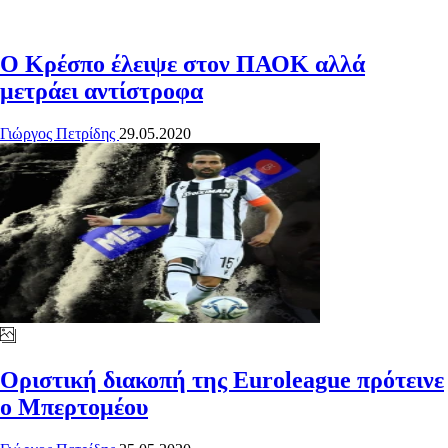
Ο Κρέσπο έλειψε στον ΠΑΟΚ αλλά
μετράει αντίστροφα
Γιώργος Πετρίδης
29.05.2020
Οριστική διακοπή της Euroleague πρότεινε
ο Μπερτομέου