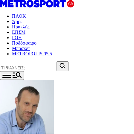
ΠΑΟΚ
Άρης
Ηρακλής
ΕΠΣΜ
ΡΟΗ
Ποδόσφαιρο
Μπάσκετ
METROPOLIS 95.5