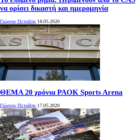
να ορίσει δικαστή και ημερομηνία
Γιώργος Πετρίδης
18.05.2020
ΘΕΜΑ
20 χρόνια PAOK Sports Arena
Γιώργος Πετρίδης
17.05.2020