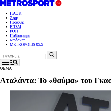
ΠΑΟΚ
Άρης
Ηρακλής
ΕΠΣΜ
ΡΟΗ
Ποδόσφαιρο
Μπάσκετ
METROPOLIS 95.5
ΘΕΜΑ
Αταλάντα: Το «θαύμα» του Γκασ