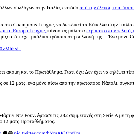
α άλλων συλλόγων στην Ιταλία, ωστόσο
από την έλευση του Γκασ
α στο Champions League, να διεκδικεί τα Κύπελλα στην Ιταλία (
ναι το Europa League,
κάνοντας μάλιστα
περίπατο στον τελικό,
μίζετε ότι έχει μπόλικα τρόπαια στη συλλογή της… Ένα μόνο Co
AS0vMhksU
ήσει ακόμη και το Πρωτάθλημα. Γιατί όχι; Δεν έχει να ζηλέψει 
ς σε 12 ματς, ένα μόνο πίσω από την πρωτοπόρο Νάπολι, συγκατ
 Μάρτιν Ντε Ρουν, έφτασε τις 282 συμμετοχές στη Serie A με τ
στα 12 ματς Πρωταθλήματος.
o
⚫️🔵
pic.twitter.com/hYmAKlOmTm