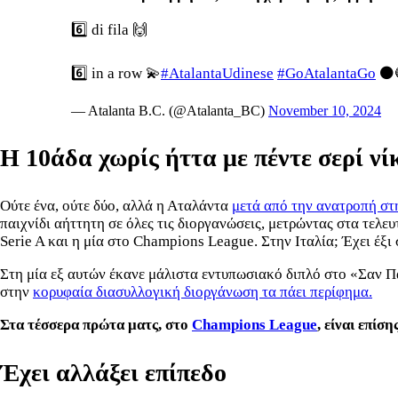
6️⃣ di fila 🙌
6️⃣ in a row 💫
#AtalantaUdinese
#GoAtalantaGo
⚫
— Atalanta B.C. (@Atalanta_BC)
November 10, 2024
Η 10άδα χωρίς ήττα με πέντε σερί νί
Ούτε ένα, ούτε δύο, αλλά η Αταλάντα
μετά από την ανατροπή στ
παιχνίδι αήττητη σε όλες τις διοργανώσεις, μετρώντας στα τελευτ
Serie A και η μία στο Champions League. Στην Ιταλία; Έχει έξι 
Στη μία εξ αυτών έκανε μάλιστα εντυπωσιακό διπλό στο «Σαν Πά
στην
κορυφαία διασυλλογική διοργάνωση τα πάει περίφημα.
Στα τέσσερα πρώτα ματς, στο
Champions League
, είναι επίσ
Έχει αλλάξει επίπεδο