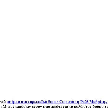
ονιά
με ήττα στο ευρωπαϊκό Super Cup από τη Ρεάλ Μαδρίτης 
 «Μπεργκαμάσκι» έχουν επιστρέψει για τα καλά στον δρόμο τω