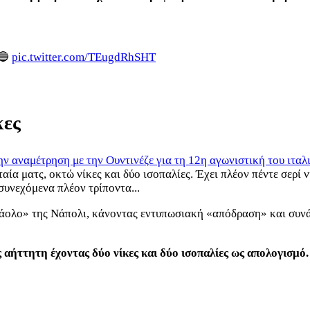
🔵
pic.twitter.com/TEugdRhSHT
κες
ην αναμέτρηση με την Ουντινέζε για τη 12η αγωνιστική του ιτα
αία ματς, οκτώ νίκες και δύο ισοπαλίες. Έχει πλέον πέντε σερί ν
συνεχόμενα πλέον τρίποντα...
ολο» της Νάπολι, κάνοντας εντυπωσιακή «απόδραση» και συνάμα 
ης αήττητη έχοντας δύο νίκες και δύο ισοπαλίες ως απολογισμ