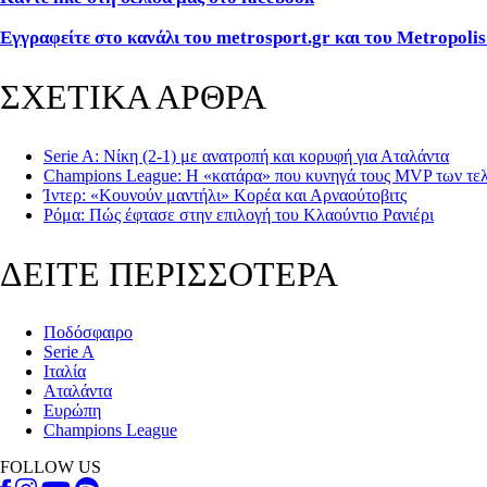
Εγγραφείτε στο κανάλι του metrosport.gr και του Metropolis
ΣΧΕΤΙΚΑ ΑΡΘΡΑ
Serie A: Νίκη (2-1) με ανατροπή και κορυφή για Αταλάντα
Champions League: Η «κατάρα» που κυνηγά τους MVP των τε
Ίντερ: «Κουνούν μαντήλι» Κορέα και Αρναούτοβιτς
Ρόμα: Πώς έφτασε στην επιλογή του Κλαούντιο Ρανιέρι
ΔΕΙΤΕ ΠΕΡΙΣΣΟΤΕΡΑ
Ποδόσφαιρο
Serie A
Ιταλία
Αταλάντα
Ευρώπη
Champions League
FOLLOW US