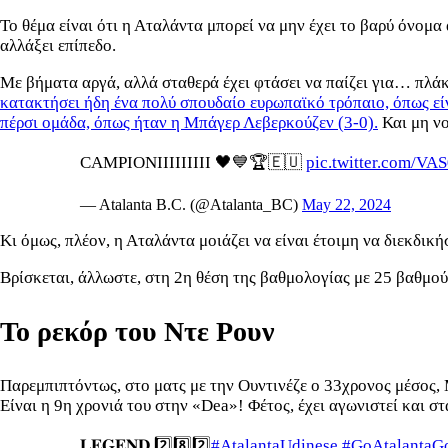
Το θέμα είναι ότι η Αταλάντα μπορεί να μην έχει το βαρύ όνομ
αλλάξει επίπεδο.
Με βήματα αργά, αλλά σταθερά έχει φτάσει να παίζει για… πλάκ
κατακτήσει ήδη ένα πολύ σπουδαίο ευρωπαϊκό τρόπαιο, όπως εί
πέρσι ομάδα, όπως ήταν η Μπάγερ Λεβερκούζεν (3-0).
Και μη νο
CAMPIONIIIIIIIII 🖤💙🏆🇪🇺
pic.twitter.com/V
— Atalanta B.C. (@Atalanta_BC)
May 22, 2024
Κι όμως, πλέον, η Αταλάντα μοιάζει να είναι έτοιμη να διεκδικ
Βρίσκεται, άλλωστε, στη 2η θέση της βαθμολογίας με 25 βαθμού
Το ρεκόρ του Ντε Ρουν
Παρεμπιπτόντως, στο ματς με την Ουντινέζε ο 33χρονος μέσος,
Είναι η 9η χρονιά του στην «Dea»! Φέτος, έχει αγωνιστεί και 
𝐋𝐄𝐆𝐄𝐍𝐃 2️⃣8️⃣2️⃣
#AtalantaUdinese
#GoAtalantaG