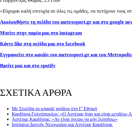
Γεωργαντζας Θωμάς. 23 ετών
«Εύχομαι καλή επιτυχία σε όλες τις ομάδες, να πετύχουν τους 
Ακολουθήστε τη σελίδα του metrosport.gr και στο google ne
Μπείτε στην παρέα μας στο instagram
Κάντε like στη σελίδα μας στο facebook
Εγγραφείτε στο κανάλι του metrosport.gr και του Metropolis
Βρείτε μας και στο spotify
ΣΧΕΤΙΚΑ ΑΡΘΡΑ
Με Στυλίδα τα μπαράζ ανόδου στη Γ' Εθνική
Καρδίτσα-Γολιτόπουλος: «Ο Αστέρας ήταν και είναι μεγάλος-
Αστέρας Καρδίτσας: «Αν είναι όνειρο να μην ξυπνήσω»
Ισόπαλοι Διγενής Νεοχωρίου και Αστέρας Καρδίτσας