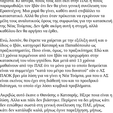
τάχιστα. Κι ύστερα, ποιος τους λέει εκεί στην ΠΑΕ ή ποιος
παραμυθιάζει τον Ιβάν ότι δεν θα γίνει γενική συνέλευση του
Ερασιτέχνη; Μια χαρά θα γίνει, καθότι αυτό επιβάλλει το
καταστατικό. Αλλά θα γίνει όταν πρόκειται να εγκρίνουν τα
μέλη τους αναλυτικούς όρους της συμφωνίας για την κατασκευή
της Νέας Τούμπας. Δεν ήρθε ακόμη αυτή η στιγμή, αλλά
καθόλου δεν θα αργήσει να έρθει.
Ενώ, λοιπόν, θα έπρεπε να χαίρεται με την εξέλιξη αυτή και ο
ίδιος ο Ιβάν, κατηγορεί Κατσαρή και Παπαδόπουλο ως
πραξικοπηματίες. Ποιο είναι, όμως, το πραξικόπημα; Εδώ και
13 χρόνια περιμένουν από τον Ιβάν να προχωρήσει στην
κατασκευή του νέου γηπέδου. Και μετά από 13 χρόνια
μαθαίνουν από την ΠΑΕ ότι το μόνο για το οποίο δεσμεύεται
είναι να συμμετέχει “κατά του μέτρο του δυνατού” εάν ο ΑΣ
ΠΑΟΚ βρει μία λύση για να γίνει η Νέα Τούμπα, μια που ο ΑΣ
είναι εκείνος που έχει στη διάθεσή του και το προεδρικό
διάταγμα, το οποίο είχε λύσει κομβικά προβλήματα.
Ακριβώς αυτό έκανε ο Θανάσης ο Κατσαρής. Ηξερε ποια είναι η
λύση. Αλλα και πάλι δεν βιάστηκε. Περίμενε να δει μήπως κάτι
δεν ειπώθηκε σωστά στη γενική συνέλευση της ΠΑΕ, μήπως
κάτι δεν κατάλαβε καλά, μήπως έγινε παρεξήγηση, μήπως,