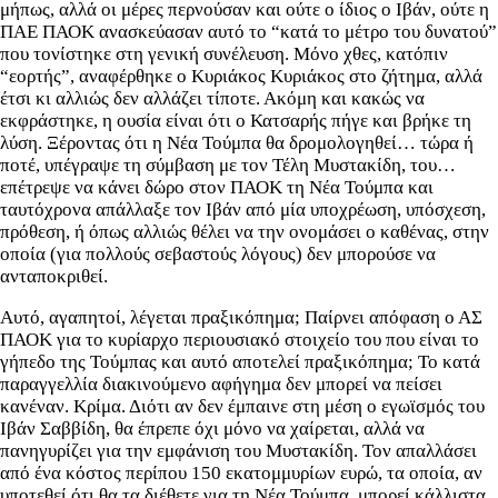
μήπως, αλλά οι μέρες περνούσαν και ούτε ο ίδιος ο Ιβάν, ούτε η
ΠΑΕ ΠΑΟΚ ανασκεύασαν αυτό το “κατά το μέτρο του δυνατού”
που τονίστηκε στη γενική συνέλευση. Μόνο χθες, κατόπιν
“εορτής”, αναφέρθηκε ο Κυριάκος Κυριάκος στο ζήτημα, αλλά
έτσι κι αλλιώς δεν αλλάζει τίποτε. Ακόμη και κακώς να
εκφράστηκε, η ουσία είναι ότι ο Κατσαρής πήγε και βρήκε τη
λύση. Ξέροντας ότι η Νέα Τούμπα θα δρομολογηθεί… τώρα ή
ποτέ, υπέγραψε τη σύμβαση με τον Τέλη Μυστακίδη, του…
επέτρεψε να κάνει δώρο στον ΠΑΟΚ τη Νέα Τούμπα και
ταυτόχρονα απάλλαξε τον Ιβάν από μία υποχρέωση, υπόσχεση,
πρόθεση, ή όπως αλλιώς θέλει να την ονομάσει ο καθένας, στην
οποία (για πολλούς σεβαστούς λόγους) δεν μπορούσε να
ανταποκριθεί.
Αυτό, αγαπητοί, λέγεται πραξικόπημα; Παίρνει απόφαση ο ΑΣ
ΠΑΟΚ για το κυρίαρχο περιουσιακό στοιχείο του που είναι το
γήπεδο της Τούμπας και αυτό αποτελεί πραξικόπημα; Το κατά
παραγγελλία διακινούμενο αφήγημα δεν μπορεί να πείσει
κανέναν. Κρίμα. Διότι αν δεν έμπαινε στη μέση ο εγωϊσμός του
Ιβάν Σαββίδη, θα έπρεπε όχι μόνο να χαίρεται, αλλά να
πανηγυρίζει για την εμφάνιση του Μυστακίδη. Τον απαλλάσει
από ένα κόστος περίπου 150 εκατομμυρίων ευρώ, τα οποία, αν
υποτεθεί ότι θα τα διέθετε για τη Νέα Τούμπα, μπορεί κάλλιστα