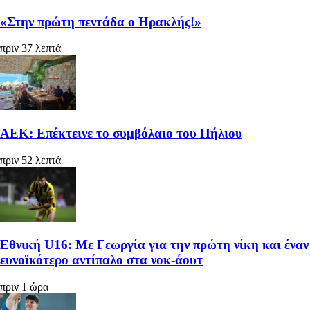
«Στην πρώτη πεντάδα ο Ηρακλής!»
πριν 37 λεπτά
ΑΕΚ: Επέκτεινε το συμβόλαιο του Πήλιου
πριν 52 λεπτά
Εθνική U16: Με Γεωργία για την πρώτη νίκη και έναν
ευνοϊκότερο αντίπαλο στα νοκ-άουτ
πριν 1 ώρα