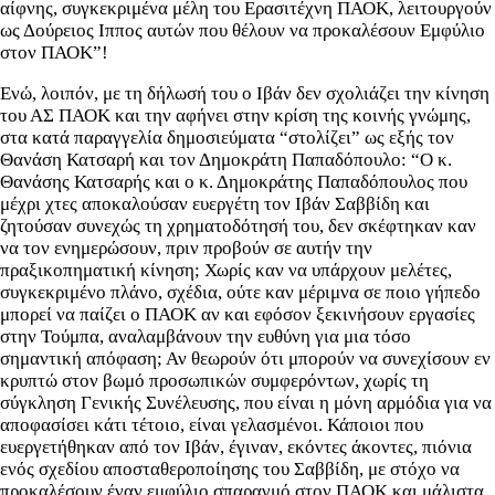
αίφνης, συγκεκριμένα μέλη του Ερασιτέχνη ΠΑΟΚ, λειτουργούν
ως Δούρειος Ιππος αυτών που θέλουν να προκαλέσουν Εμφύλιο
στον ΠΑΟΚ”!
Ενώ, λοιπόν, με τη δήλωσή του ο Ιβάν δεν σχολιάζει την κίνηση
του ΑΣ ΠΑΟΚ και την αφήνει στην κρίση της κοινής γνώμης,
στα κατά παραγγελία δημοσιεύματα “στολίζει” ως εξής τον
Θανάση Κατσαρή και τον Δημοκράτη Παπαδόπουλο: “Ο κ.
Θανάσης Κατσαρής και ο κ. Δημοκράτης Παπαδόπουλος που
μέχρι χτες αποκαλούσαν ευεργέτη τον Ιβάν Σαββίδη και
ζητούσαν συνεχώς τη χρηματοδότησή του, δεν σκέφτηκαν καν
να τον ενημερώσουν, πριν προβούν σε αυτήν την
πραξικοπηματική κίνηση; Χωρίς καν να υπάρχουν μελέτες,
συγκεκριμένο πλάνο, σχέδια, ούτε καν μέριμνα σε ποιο γήπεδο
μπορεί να παίζει ο ΠΑΟΚ αν και εφόσον ξεκινήσουν εργασίες
στην Τούμπα, αναλαμβάνουν την ευθύνη για μια τόσο
σημαντική απόφαση; Αν θεωρούν ότι μπορούν να συνεχίσουν εν
κρυπτώ στον βωμό προσωπικών συμφερόντων, χωρίς τη
σύγκληση Γενικής Συνέλευσης, που είναι η μόνη αρμόδια για να
αποφασίσει κάτι τέτοιο, είναι γελασμένοι. Κάποιοι που
ευεργετήθηκαν από τον Ιβάν, έγιναν, εκόντες άκοντες, πιόνια
ενός σχεδίου αποσταθεροποίησης του Σαββίδη, με στόχο να
προκαλέσουν έναν εμφύλιο σπαραγμό στον ΠΑΟΚ και μάλιστα