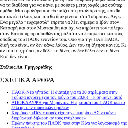
να τα διαθέσει για να κάνει με σούπερ μεταγραφές μια σούπερ
ομάδα. Μια ομαδάρα που θα παίζει στη σταδιάρα της, που θα
κατακτά τίτλους και που θα διακρίνεται στο Τσάμπιονς Λιγκ.
Ενα μεγάλο “ευχαριστώ” έπρεπε να λέει σήμερα ο Ιβάν στον
Κατσαρή και στον Μυστακίδη και όχι να κηρύττει τον πόλεμο
στον Κατσαρή, προσπαθώντας μάλιστα να ξεσηκώσει και τους
οπαδούς του ΠΑΟΚ εναντίον του. Οσο για την ΠΑΕ ΠΑΟΚ,
δική του είναι, αν δεν κάνω λάθος. Δεν του τη ζήτησε κανείς. Κι
αν του τη ζητήσει, αν θέλει τη δίνει, αν δεν θέλει δεν τη δίνει.
Ετσι δεν είναι;
Στέλιος Απ. Γρηγοριάδης
ΣΧΕΤΙΚΑ ΑΡΘΡΑ
ΠΑΟΚ-Νέο γήπεδο: Η διάταξη για τα 30 στρέμματα στην
Τούμπα ισχύει μέχρι τον Ιούνιο του 2026! - Τι σημαίνει αυτό
ΑΠΟΚΑΛΥΨΗ για Μπράντον: Η πρόταση του ΠΑΟΚ και το
δέλεαρ των τουρκικών ομάδων
Κυριάκος: «Πέντε φορές είχε την ευκαιρία ο ΑΣ να κάνει
διορθωτική δήλωση αν τους ενοχλούσε»
Πρώην παίκτης του ΠΑΟΚ πάει στην Κίνα για λογαριασμό της