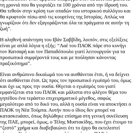
τη χρονιά που θα γιορτάζει τα 100 χρόνια από την ίδρυσή του.
Θα τεθούν στην κρίση των οπαδών του ιστορικού συλλόγου και
θα κρυφτούν πίσω από τις κουρτίνες της Ιστορίας. Απλώς να
γνωρίζουν ότι δεν εξαγοράζονται όλα τα πράγματα σε αυτήν τη
ζωή”.
Η αληθινή απάντηση του Ιβάν Σαββίδη, λοιπόν, στις εξελίξεις
είναι με απλά λόγια η εξής: “Λαέ του ΠΑΟΚ πάρε στο κυνήγι
τον Κατσαρή και τον Παπαδόπουλο γιατί λειτουργούν για τα
προσωπικά συμφέροντά τους και με πούλησαν κάνοντας
πραξικόπημα”.
Είναι ανθρώπινο δικαίωμά του να αισθάνεται έτσι, ή να δείχνει
ότι αισθάνεται έτσι. Ως προς τον προσωπικό εγωϊσμό του, όμως
και όχι ως προς την ουσία. Θίγεται ο εγωϊσμός του γιατί
εμφανίζεται στα του ΠΑΟΚ και μάλιστα στο φλέγον θέμα του
γηπέδου ένα τεράστιο επιχειρηματικό μέγεθος, σαφώς
μεγαλύτερο από το δικό του, αλλά η ουσία είναι να αποκτήσει ο
ΠΑΟΚ τη Νέα Τούμπα. Αυτήν που ο ίδιος δεν μπορεί να
κατασκευάσει, όπως δηλώθηκε επίσημα στη γενική συνέλευση
της ΠΑΕ, μπορεί, όμως, ο Τέλης Μυστακίδης, που έχει έτοιμο το
“ζεστό” χρήμα και διαβεβαιώνει ότι το έργο θα εκτελεστεί