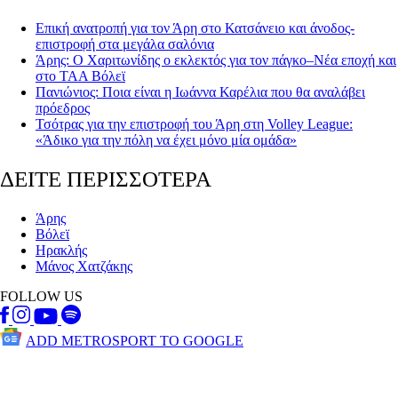
Επική ανατροπή για τον Άρη στο Κατσάνειο και άνοδος-
επιστροφή στα μεγάλα σαλόνια
Άρης: Ο Χαριτωνίδης ο εκλεκτός για τον πάγκο–Νέα εποχή και
στο ΤΑΑ Βόλεϊ
Πανιώνιος: Ποια είναι η Ιωάννα Καρέλια που θα αναλάβει
πρόεδρος
Τσότρας για την επιστροφή του Άρη στη Volley League:
«Άδικο για την πόλη να έχει μόνο μία ομάδα»
ΔΕΙΤΕ ΠΕΡΙΣΣΟΤΕΡΑ
Άρης
Βόλεϊ
Ηρακλής
Μάνος Χατζάκης
FOLLOW US
ADD METROSPORT TO GOOGLE