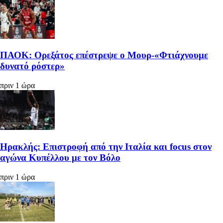
ΠΑΟΚ: Ορεξάτος επέστρεψε ο Μουρ-«Φτιάχνουμε
δυνατό ρόστερ»
πριν 1 ώρα
Ηρακλής: Επιστροφή από την Ιταλία και focus στον
αγώνα Κυπέλλου με τον Βόλο
πριν 1 ώρα