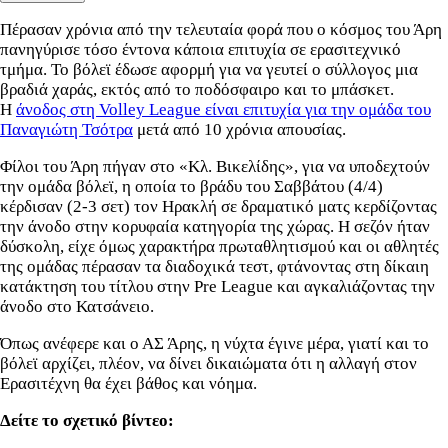
Πέρασαν χρόνια από την τελευταία φορά που ο κόσμος του Άρη
πανηγύρισε τόσο έντονα κάποια επιτυχία σε ερασιτεχνικό
τμήμα. Το βόλεϊ έδωσε αφορμή για να γευτεί ο σύλλογος μια
βραδιά χαράς, εκτός από το ποδόσφαιρο και το μπάσκετ.
Η
άνοδος στη Volley League είναι επιτυχία για την ομάδα του
Παναγιώτη Τσότρα
μετά από 10 χρόνια απουσίας.
Φίλοι του Άρη πήγαν στο «Κλ. Βικελίδης», για να υποδεχτούν
την ομάδα βόλεϊ, η οποία το βράδυ του Σαββάτου (4/4)
κέρδισαν (2-3 σετ) τον Ηρακλή σε δραματικό ματς κερδίζοντας
την άνοδο στην κορυφαία κατηγορία της χώρας. Η σεζόν ήταν
δύσκολη, είχε όμως χαρακτήρα πρωταθλητισμού και οι αθλητές
της ομάδας πέρασαν τα διαδοχικά τεστ, φτάνοντας στη δίκαιη
κατάκτηση του τίτλου στην Pre League και αγκαλιάζοντας την
άνοδο στο Κατσάνειο.
Όπως ανέφερε και ο ΑΣ Άρης, η νύχτα έγινε μέρα, γιατί και το
βόλεϊ αρχίζει, πλέον, να δίνει δικαιώματα ότι η αλλαγή στον
Ερασιτέχνη θα έχει βάθος και νόημα.
Δείτε το σχετικό βίντεο: