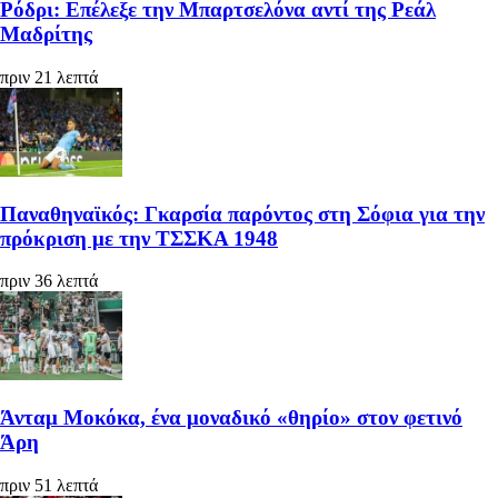
Ρόδρι: Επέλεξε την Μπαρτσελόνα αντί της Ρεάλ
Μαδρίτης
πριν 21 λεπτά
Παναθηναϊκός: Γκαρσία παρόντος στη Σόφια για την
πρόκριση με την ΤΣΣΚΑ 1948
πριν 36 λεπτά
Άνταμ Μοκόκα, ένα μοναδικό «θηρίο» στον φετινό
Άρη
πριν 51 λεπτά