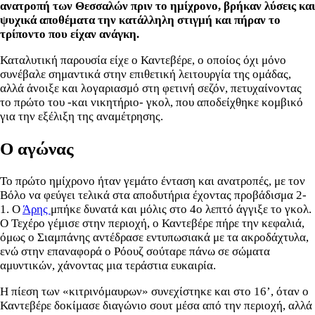
ανατροπή των Θεσσαλών πριν το ημίχρονο, βρήκαν λύσεις και
ψυχικά αποθέματα την κατάλληλη στιγμή και πήραν το
τρίποντο που είχαν ανάγκη.
Καταλυτική παρουσία είχε ο Καντεβέρε, ο οποίος όχι μόνο
συνέβαλε σημαντικά στην επιθετική λειτουργία της ομάδας,
αλλά άνοιξε και λογαριασμό στη φετινή σεζόν, πετυχαίνοντας
το πρώτο του -και νικητήριο- γκολ, που αποδείχθηκε κομβικό
για την εξέλιξη της αναμέτρησης.
Ο αγώνας
Το πρώτο ημίχρονο ήταν γεμάτο ένταση και ανατροπές, με τον
Βόλο να φεύγει τελικά στα αποδυτήρια έχοντας προβάδισμα 2-
1. Ο
Άρης
μπήκε δυνατά και μόλις στο 4ο λεπτό άγγιξε το γκολ.
Ο Τεχέρο γέμισε στην περιοχή, ο Καντεβέρε πήρε την κεφαλιά,
όμως ο Σιαμπάνης αντέδρασε εντυπωσιακά με τα ακροδάχτυλα,
ενώ στην επαναφορά ο Ρόουζ σούταρε πάνω σε σώματα
αμυντικών, χάνοντας μια τεράστια ευκαιρία.
Η πίεση των «κιτρινόμαυρων» συνεχίστηκε και στο 16’, όταν ο
Καντεβέρε δοκίμασε διαγώνιο σουτ μέσα από την περιοχή, αλλά