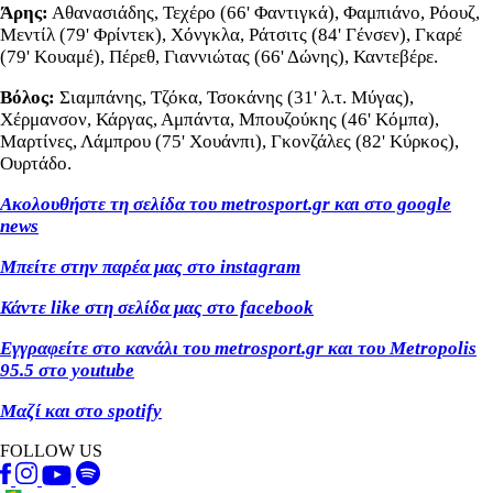
Άρης:
Αθανασιάδης, Τεχέρο (66' Φαντιγκά), Φαμπιάνο, Ρόουζ,
Μεντίλ (79' Φρίντεκ), Χόνγκλα, Ράτσιτς (84' Γένσεν), Γκαρέ
(79' Κουαμέ), Πέρεθ, Γιαννιώτας (66' Δώνης), Καντεβέρε.
Βόλος:
Σιαμπάνης, Τζόκα, Τσοκάνης (31' λ.τ. Μύγας),
Χέρμανσον, Κάργας, Αμπάντα, Μπουζούκης (46' Κόμπα),
Μαρτίνες, Λάμπρου (75' Χουάνπι), Γκονζάλες (82' Κύρκος),
Ουρτάδο.
Ακολουθήστε τη σελίδα του metrosport
.gr
και στο google
news
Μπείτε στην παρέα μας στο instagram
Κάντε like
στη σελίδα μας στο facebook
Εγγραφείτε στο κανάλι του metrosport
.gr
και του Metropolis
95.5 στο youtube
Μαζί και στο spotify
FOLLOW US