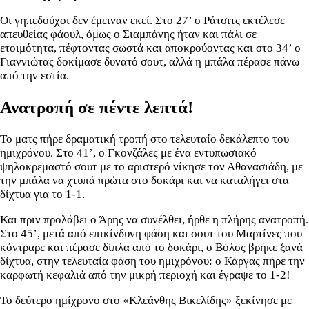
Οι γηπεδούχοι δεν έμειναν εκεί. Στο 27’ ο Ράτσιτς εκτέλεσε
απευθείας φάουλ, όμως ο Σιαμπάνης ήταν και πάλι σε
ετοιμότητα, πέφτοντας σωστά και αποκρούοντας και στο 34’ ο
Γιαννιώτας δοκίμασε δυνατό σουτ, αλλά η μπάλα πέρασε πάνω
από την εστία.
Ανατροπή σε πέντε λεπτά!
Το ματς πήρε δραματική τροπή στο τελευταίο δεκάλεπτο του
ημιχρόνου. Στο 41’, ο Γκονζάλες με ένα εντυπωσιακό
ψηλοκρεμαστό σουτ με το αριστερό νίκησε τον Αθανασιάδη, με
την μπάλα να χτυπά πρώτα στο δοκάρι και να καταλήγει στα
δίχτυα για το 1-1.
Και πριν προλάβει ο Άρης να συνέλθει, ήρθε η πλήρης ανατροπή.
Στο 45’, μετά από επικίνδυνη φάση και σουτ του Μαρτίνες που
κόντραρε και πέρασε δίπλα από το δοκάρι, ο Βόλος βρήκε ξανά
δίχτυα, στην τελευταία φάση του ημιχρόνου: ο Κάργας πήρε την
καρφωτή κεφαλιά από την μικρή περιοχή και έγραψε το 1-2!
Το δεύτερο ημίχρονο στο «Κλεάνθης Βικελίδης» ξεκίνησε με