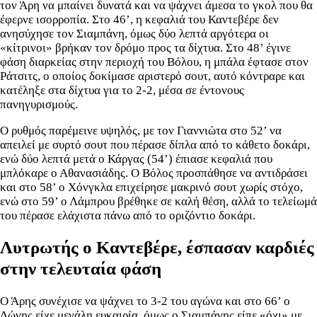
τον Άρη να μπαίνει δυνατά και να ψάχνει άμεσα το γκολ που θα
έφερνε ισορροπία. Στο 46’, η κεφαλιά του Καντεβέρε δεν
ανησύχησε τον Σιαμπάνη, όμως δύο λεπτά αργότερα οι
«κίτρινοι» βρήκαν τον δρόμο προς τα δίχτυα. Στο 48’ έγινε
φάση διαρκείας στην περιοχή του Βόλου, η μπάλα έφτασε στον
Ράτσιτς, ο οποίος δοκίμασε αριστερό σουτ, αυτό κόντραρε και
κατέληξε στα δίχτυα για το 2-2, μέσα σε έντονους
πανηγυρισμούς.
Ο ρυθμός παρέμεινε υψηλός, με τον Γιαννιώτα στο 52’ να
απειλεί με συρτό σουτ που πέρασε δίπλα από το κάθετο δοκάρι,
ενώ δύο λεπτά μετά ο Κάργας (54’) έπιασε κεφαλιά που
μπλόκαρε ο Αθανασιάδης. Ο Βόλος προσπάθησε να αντιδράσει
και στο 58’ ο Χόνγκλα επιχείρησε μακρινό σουτ χωρίς στόχο,
ενώ στο 59’ ο Λάμπρου βρέθηκε σε καλή θέση, αλλά το τελείωμά
του πέρασε ελάχιστα πάνω από το οριζόντιο δοκάρι.
Λυτρωτής ο Καντεβέρε, έσπασαν καρδιές
στην τελευταία φάση
Ο Άρης συνέχισε να ψάχνει το 3-2 του αγώνα και στο 66’ ο
Δώνης είχε μεγάλη ευκαιρία, όμως ο Σιαμπάνης είπε «όχι» με