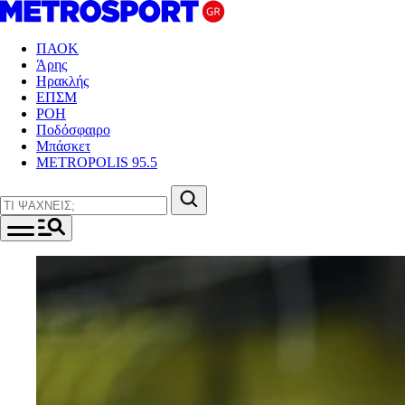
ΠΑΟΚ
Άρης
Ηρακλής
ΕΠΣΜ
ΡΟΗ
Ποδόσφαιρο
Μπάσκετ
METROPOLIS 95.5