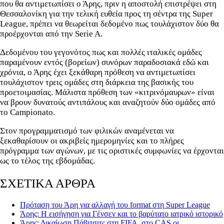
που θα αντιμετωπίσει ο Άρης, πριν η αποστολή επιστρέψει στη
Θεσσαλονίκη για την τελική ευθεία προς τη σέντρα της Super
League, πρέπει να θεωρείται δεδομένο πως τουλάχιστον δύο θα
προέρχονται από την Serie A.
Δεδομένου του γεγονότος πως και πολλές ιταλικές ομάδες
παραμένουν εντός (βορείων) συνόρων παραδοσιακά εδώ και
χρόνια, ο Άρης έχει ξεκάθαρη πρόθεση να αντιμετωπίσει
τουλάχιστον τρεις ομάδες στη διάρκεια της βασικής του
προετοιμασίας. Μάλιστα πρόθεση των «κιτρινόμαυρων» είναι
να βρουν δυνατούς αντιπάλους και αναζητούν δύο ομάδες από
το Campionato.
Στον προγραμματισμό των φιλικών αναμένεται να
ξεκαθαρίσουν οι ακριβείς ημερομηνίες και το πλήρες
πρόγραμμα των αγώνων, με τις οριστικές συμφωνίες να έρχονται
ως το τέλος της εβδομάδας.
ΣΧΕΤΙΚΑ ΑΡΘΡΑ
Πρόταση του Άρη για αλλαγή του format στη Super League
Άρης: Η εισήγηση για Γένσεν και το βαρύτατο ιατρικό ιστορικό
Άρης: Δικαίωση Πάβιτσιτς στη FIFA, στο CAS οι