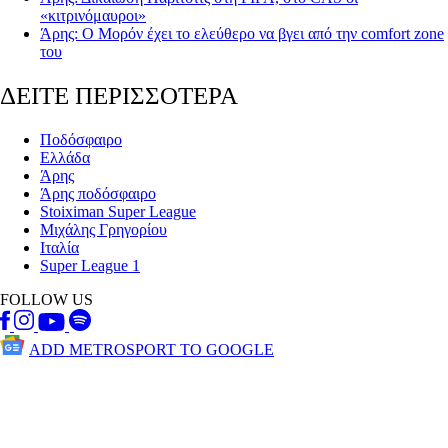
«κιτρινόμαυροι»
Άρης: Ο Μορόν έχει το ελεύθερο να βγει από την comfort zone
του
ΔΕΙΤΕ ΠΕΡΙΣΣΟΤΕΡΑ
Ποδόσφαιρο
Ελλάδα
Άρης
Άρης ποδόσφαιρο
Stoiximan Super League
Μιχάλης Γρηγορίου
Ιταλία
Super League 1
FOLLOW US
ADD METROSPORT TO GOOGLE