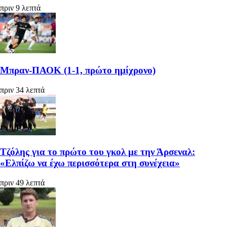
πριν 9 λεπτά
Μπραν-ΠΑΟΚ (1-1, πρώτο ημίχρονο)
πριν 34 λεπτά
Τζόλης για το πρώτο του γκολ με την Άρσεναλ:
«Ελπίζω να έχω περισσότερα στη συνέχεια»
πριν 49 λεπτά