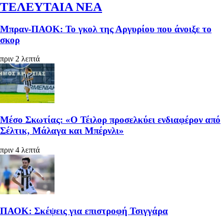
ΤΕΛΕΥΤΑΙΑ ΝΕΑ
Μπραν-ΠΑΟΚ: Το γκολ της Αργυρίου που άνοιξε το
σκορ
πριν 2 λεπτά
Μέσο Σκωτίας: «Ο Τέιλορ προσελκύει ενδιαφέρον από
Σέλτικ, Μάλαγα και Μπέρνλι»
πριν 4 λεπτά
ΠΑΟΚ: Σκέψεις για επιστροφή Τσιγγάρα