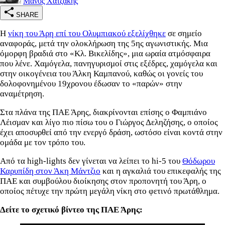
Μάνος Χατζάκης
SHARE
Η
νίκη του Άρη επί του Ολυμπιακού εξελίχθηκε
σε σημείο
αναφοράς, μετά την ολοκλήρωση της 5ης αγωνιστικής. Μια
όμορφη βραδιά στο «Κλ. Βικελίδης», μια ωραία ατμόσφαιρα
που λένε. Χαμόγελα, πανηγυρισμοί στις εξέδρες, χαμόγελα και
στην οικογένεια του Άλκη Καμπανού, καθώς οι γονείς του
δολοφονημένου 19χρονου έδωσαν το «παρών» στην
αναμέτρηση.
Στα πλάνα της ΠΑΕ Άρης, διακρίνονται επίσης ο Φαμπιάνο
Λέισμαν και λίγο πιο πίσω του ο Γιώργος Δεληζήσης, ο οποίος
έχει αποσυρθεί από την ενεργό δράση, ωστόσο είναι κοντά στην
ομάδα με τον τρόπο του.
Από τα high-lights δεν γίνεται να λείπει το hi-5 του
Θόδωρου
Καρυπίδη στον Άκη Μάντζιο
και η αγκαλιά του επικεφαλής της
ΠΑΕ και συμβούλου διοίκησης στον προπονητή του Άρη, ο
οποίος πέτυχε την πρώτη μεγάλη νίκη στο φετινό πρωτάθλημα.
Δείτε το σχετικό βίντεο της ΠΑΕ Άρης: