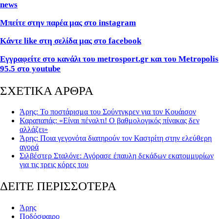
news
Μπείτε στην παρέα μας στο instagram
Κάντε like στη σελίδα μας στο facebook
Εγγραφείτε στο κανάλι του metrosport.gr και του Metropolis
95.5 στο youtube
ΣΧΕΤΙΚΑ ΑΡΘΡΑ
Άρης: Το ποστάρισμα του Σούντγκρεν για τον Κουάισον
Καραπαπάς: «Είναι πέναλτι! Ο βαθμολογικός πίνακας δεν
αλλάζει»
Άρης: Ποια γεγονότα διατηρούν τον Καστρίτη στην ελεύθερη
αγορά
Σιλβέστερ Σταλόνε: Αγόρασε έπαυλη δεκάδων εκατομμυρίων
για τις τρεις κόρες του
ΔΕΙΤΕ ΠΕΡΙΣΣΟΤΕΡΑ
Άρης
Ποδόσφαιρο