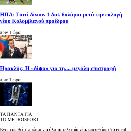
ΗΠΑ: Γιατί δίνουν 1 δισ. δολάρια μετά την εκλογή
νέου Κολομβιανού προέδρου
πριν 1 ώρα
Ηρακλής: Η «δίψα» για τη.... μεγάλη επιστροφή
πριν 1 ώρα
ΤΑ ΠΑΝΤΑ ΓΙΑ
ΤΟ METROSPORT
Ενημερωθείτε πρώτοι για όλα τα τελεταία νέα, απευθείας στο email