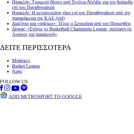
Ηρακλής: Τρομερό βίντεο από Έντλερ-Ντέιβις για τον θρίαμβο
επί του Παναθηναϊκού
Ηρακλής: Η μεγαλειώδης νίκη επί του Παναθηναϊκού από την
παρακάμερα της ΚΑΕ (vid)
Διαζύγιο και «ψάξιμο»: Τέλος ο Σεγκούρα από τον Προμηθέα
Δίγκας: «Στόχος το Basketball Champions League, πρόταση σε
Λούκιτς για παραμονή»
ΔΕΙΤΕ ΠΕΡΙΣΣΟΤΕΡΑ
Μπάσκετ
Basket League
Άρης
FOLLOW US
ADD METROSPORT TO GOOGLE