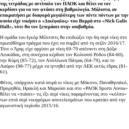
της τετράδας με αντίπαλο τον ΠΑΟΚ και θέλει να τον
κερδίσει για να τον φτάσει στη βαθμολογία. Μάλιστα, αν
επικρατήσει με διαφορά μεγαλύτερη των πέντε πόντων με την
οποία είχε νικήσει ο «Δικέφαλος» του Βορρά στο «Nick Galis
Hall», τότε θα τον ξεπεράσει στην ισοβαθμία.
Η ομάδα του Ιγκόρ Μίλιτσιτς θα επιδιώξει την 6η σερί νίκη στο
πρωτάθλημα πράγμα που έχει να συμβεί από τη σεζόν 2016/17.
Τότε ο Άρης είχε αρχίσει με νίκη 69-79 απέναντι στη Δόξα
Λευκάδας, στη συνέχεια κέρδισε τον Κολοσσό Ρόδου (84-60),
την Κύμη (85-72), τον Απόλλωνα Πάτρας (64-79), και το
Λαύριο (98-77) μέχρι να ηττηθεί από την ΑΕΚ εκτός έδρας (81-
61).
Φέτος, υπάρχουν κατά σειρά οι νίκες με Μύκονο, Παναθηναϊκό,
Προμηθέα, Ηρακλή και Μαρούσι και στο «PAOK Sports Arena»
θέλει να «πιάσει» τις έξι σερί νίκες παραμένοντας στο «κόλπο»
των επτά σερί νικηφόρων αποτελεσμάτων που κρατάει από την
αγωνιστική περίοδο 2015/16.