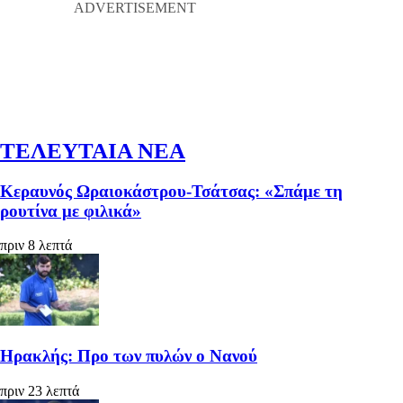
ΤΕΛΕΥΤΑΙΑ ΝΕΑ
Κεραυνός Ωραιοκάστρου-Τσάτσας: «Σπάμε τη
ρουτίνα με φιλικά»
πριν 8 λεπτά
Ηρακλής: Προ των πυλών ο Νανού
πριν 23 λεπτά