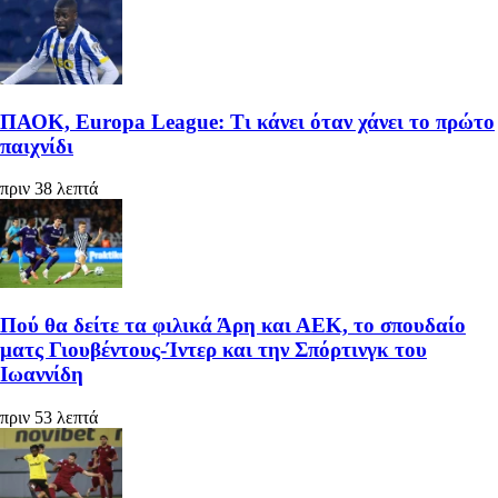
ΠΑΟΚ, Europa League: Τι κάνει όταν χάνει το πρώτο
παιχνίδι
πριν 38 λεπτά
Πού θα δείτε τα φιλικά Άρη και ΑΕΚ, το σπουδαίο
ματς Γιουβέντους-Ίντερ και την Σπόρτινγκ του
Ιωαννίδη
πριν 53 λεπτά