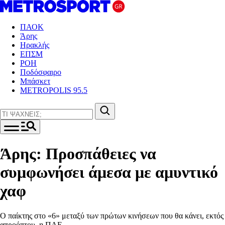
ΠΑΟΚ
Άρης
Ηρακλής
ΕΠΣΜ
ΡΟΗ
Ποδόσφαιρο
Μπάσκετ
METROPOLIS 95.5
Άρης: Προσπάθειες να
συμφωνήσει άμεσα με αμυντικό
χαφ
Ο παίκτης στο «6» μεταξύ των πρώτων κινήσεων που θα κάνει, εκτός
απροόπτου, η ΠΑΕ