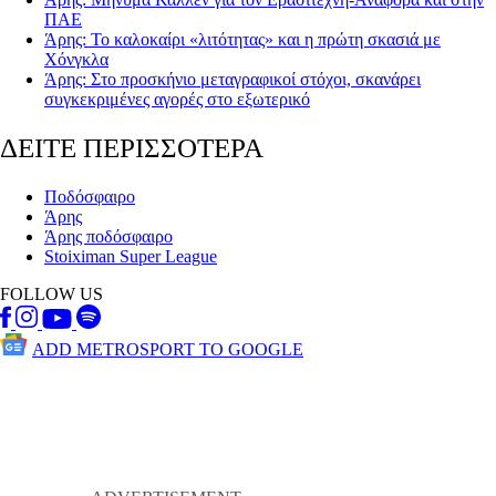
ΠΑΕ
Άρης: Το καλοκαίρι «λιτότητας» και η πρώτη σκασιά με
Χόνγκλα
Άρης: Στο προσκήνιο μεταγραφικοί στόχοι, σκανάρει
συγκεκριμένες αγορές στο εξωτερικό
ΔΕΙΤΕ ΠΕΡΙΣΣΟΤΕΡΑ
Ποδόσφαιρο
Άρης
Άρης ποδόσφαιρο
Stoiximan Super League
FOLLOW US
ADD METROSPORT TO GOOGLE