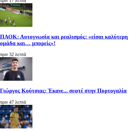
πριν 17 λεπτά
ΠΑΟΚ: Αυτογνωσία και ρεαλισμός: «είσαι καλύτερη
ομάδα και… μπορείς»!
πριν 32 λεπτά
Γιώργος Κούτσιας: Έκανε... σεφτέ στην Πορτογαλία
πριν 47 λεπτά