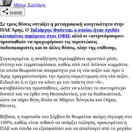
Μάνος Χατζάκης
SHARE
Σε τρεις θέσεις εστιάζει η μεταγραφική κινητικότητα στην
ΠΑΕ Άρης. Ο
Ταξιάρχης Φούντας, ο οποίος ήταν σχεδόν
κλεισμένος παρέμεινε στον ΟΦΗ
, αλλά οι «κιτρινόμαυροι»
προσπαθούν να προχωρήσουν τις περιπτώσεις
ποδοσφαιριστές και σε άλλες θέσεις, πλην της επίθεσης.
Συγκεκριμένα, η αναζήτηση περιλαμβάνει αμυντικό μέσο,
στόπερ και τερματοφύλακα, καθώς από εκεί λείπουν κομμάτια,
τα οποία θεωρούνται απαραίτητα για τη νέα σεζόν και πριν ο
Άρης πραγματοποιήσει την πρώτη συγκέντρωση στη νέα σεζόν.
Ειδικά σε ό,τι έχει να κάνει με τον παίκτη στο «6»,
καταβάλλονται προσπάθειες, ώστε να κλείσει το συντομότερο
δυνατό και να έρθει στη Θεσσαλονίκη, για τα διαδικαστικά,
ώστε να πάρει θέση δίπλα σε Μάρτιν Χόνγκλα και Ούρος
Ράτσιτς.
Βέβαια, η παρουσία του Σέρβου δε θεωρείται ακόμη σίγουρη στο
100%, καθώς είναι πιθανό να υπάρξει πώληση, προκειμένου η
ΠΑΕ και έσοδα να εξασφαλίσει και να απαλλαγεί από το μεγάλο