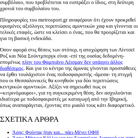
συμβόλαιο, που προβλέπεται να εισπράξει ο ίδιος, στη δεύτερη
χρονιά του συμβολαίου του.
Πληροφορίες του metrosport.gr αναφέρουν ότι έχουν προκριθεί
ορισμένες αξιόλογες περιπτώσεις αμυντικών χαφ και γίνονται οι
τελικές επαφές, ώστε να κλείσει ο ένας, που θα προορίζεται και
για τη βασική ενδεκάδα.
Όσον αφορά στις θέσεις των στόπερ, η αποχώρηση των Λίντσεϊ
Ροζ και Νόα Σούντμπεργκ είναι -επί της ουσίας δεδομένη-
επομένως
πλην του Φαμπιάνο Λέισμαν δεν υπάρχει άλλος
διαθέσιμος
. Και για το κέντρο της άμυνας γίνονται προσπάθειες
να έρθει τουλάχιστον ένας ποδοσφαιριστής -άμεσα- τη στιγμή
που οι Θεσσαλονικείς θα κινηθούν για δύο περιπτώσεις
κεντρικών αμυντικών. Αξίζει να σημειωθεί πως οι
«κιτρινόμαυροι», για τη συγκεκριμένη θέση, δεν ασχολούνται
ιδιαίτερα με ποδοσφαιριστές με καταγωγή από την Ιβηρική,
όπως αναπαράγεται, έχοντας στο μυαλό τους κάτι διαφορετικό.
ΣΧΕΤΙΚΑ ΑΡΘΡΑ
Άρης: Φούντας ήταν και... πάει-Μένει ΟΦΗ
Άρης: Μήνυμα Κάλλεν για τον Ερασιτέχνη-Αναφορά και στην