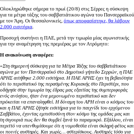
Ολοκληρώθηκε σήμερα το πρωί (20/8) στις Σέρρες η σύσκεψη
για τα μέτρα τάξης του σαββατιάτικου αγώνα του Πανσερραϊκού
με τον Άρη. Οι θεσσαλονικείς,
όπως αποφασίστηκε, θα λάβουν
2.000 εισιτήρια
.
Προσοχή συστήνει η ΠΑΕ, μετά την τιμωρία μίας αγωνιστικής
για την αναμέτρηση της πρεμιέρας με τον Ατρόμητο:
Η ανακοίνωση αναφέρει:
«
Στη σημερινή σύσκεψη για τα Μέτρα Τάξης του σαββατιάτικου
αγώνα με τον Πανσερραϊκό στο Δημοτικό γήπεδο Σερρών, η ΠΑΕ
ΑΡΗΣ αιτήθηκε 2.000 εισιτήρια. Η ΠΑΕ ΑΡΗΣ έχει τη βεβαιότητα
ότι το περιστατικό της περασμένης Κυριακής στο Περιστέρι, που
οδήγησε στην τιμωρία της έδρας μας εξαιτίας της συμπεριφοράς
ενός ανόητου, ήταν ένα μεμονωμένο περιστατικό και δεν
πρόκειται να επαναληφθεί. Η δύναμη του ΑΡΗ είναι ο κόσμος του
και η ΠΑΕ ΑΡΗΣ ζήτησε εισιτήρια για το παιχνίδι του ερχόμενου
Σαββάτου, έχοντας εμπιστοσύνη στον κόσμο της ομάδας μας και
τη σιγουριά πως δεν θα συμβεί ξανά το παραμικρό. Εξάλλου, είναι
περιττό να υπενθυμίσουμε ότι η νομοθεσία είναι σκληρή φέτος και
οι ποινές αυστηρές. Και χωρίς… αστερίσκους. Αυστηρές τόσο για