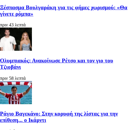
Ξέσπασμα Βουλγαράκη για τις φήμες χωρισμού: «Θα
γίνετε ρόμπα»
πριν 43 λεπτά
Ολυμπιακός: Ανακοίνωσε Ρέτσο και τον γιο του
Τζιοβάνι
πριν 58 λεπτά
Ράγιο Βαγεκάνο: Στην κορυφή της λίστας για την
επίθεση... ο Ικάρντι