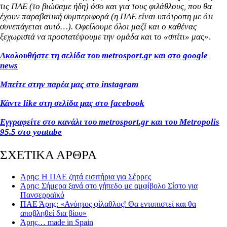
τις ΠΑΕ (το βιώσαμε ήδη) όσο και για τους φιλάθλους, που θα
έχουν παραβατική συμπεριφορά (η ΠΑΕ είναι υπότροπη με ότι
συνεπάγεται αυτό…). Οφείλουμε όλοι μαζί και ο καθένας
ξεχωριστά να προστατέψουμε την ομάδα και το «σπίτι» μα
ς».
Ακολουθήστε τη σελίδα του metrosport.gr και στο google
news
Μπείτε στην παρέα μας στο instagram
Κάντε like στη σελίδα μας στο facebook
Εγγραφείτε στο κανάλι του metrosport.gr και του Metropolis
95.5 στο youtube
ΣΧΕΤΙΚΑ ΑΡΘΡΑ
Άρης: Η ΠΑΕ ζητά εισιτήρια για Σέρρες
Άρης: Σήμερα ξανά στο γήπεδο με αμφίβολο Σίστο για
Πανσερραϊκό
ΠΑΕ Άρης: «Ανόητος φίλαθλος! Θα εντοπιστεί και θα
αποβληθεί δια βίου»
Άρης… made in Spain