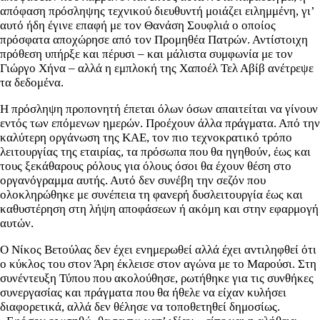
απόφαση πρόσληψης τεχνικού διευθυντή μοιάζει ειλημμένη, γι’
αυτό ήδη έγινε επαφή με τον Θανάση Σουφλιά ο οποίος
πρόσφατα αποχώρησε από τον Προμηθέα Πατρών. Αντίστοιχη
πρόθεση υπήρξε και πέρυσι – και μάλιστα συμφωνία με τον
Γιώργο Χήνα – αλλά η εμπλοκή της Χαποέλ Τελ Αβίβ ανέτρεψε
τα δεδομένα.
Η πρόσληψη προπονητή έπεται όλων όσων απαιτείται να γίνουν
εντός των επόμενων ημερών. Προέχουν άλλα πράγματα. Από την
καλύτερη οργάνωση της ΚΑΕ, τον πιο τεχνοκρατικό τρόπο
λειτουργίας της εταιρίας, τα πρόσωπα που θα ηγηθούν, έως και
τους ξεκάθαρους ρόλους για όλους όσοι θα έχουν θέση στο
οργανόγραμμα αυτής. Αυτό δεν συνέβη την σεζόν που
ολοκληρώθηκε με συνέπεια τη φανερή δυσλειτουργία έως και
καθυστέρηση στη λήψη αποφάσεων ή ακόμη και στην εφαρμογή
αυτών.
Ο Νίκος Βετούλας δεν έχει ενημερωθεί αλλά έχει αντιληφθεί ότι
ο κύκλος του στον Άρη έκλεισε στον αγώνα με το Μαρούσι. Στη
συνέντευξη Τύπου που ακολούθησε, ρωτήθηκε για τις συνθήκες
συνεργασίας και πράγματα που θα ήθελε να είχαν κυλήσει
διαφορετικά, αλλά δεν θέλησε να τοποθετηθεί δημοσίως.