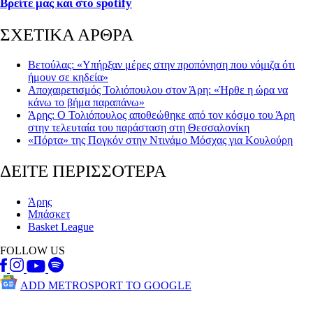
Βρείτε μας και στο
spotify
ΣΧΕΤΙΚΑ ΑΡΘΡΑ
Βετούλας: «Υπήρξαν μέρες στην προπόνηση που νόμιζα ότι
ήμουν σε κηδεία»
Αποχαιρετισμός Τολιόπουλου στον Άρη: «Ήρθε η ώρα να
κάνω το βήμα παραπάνω»
Άρης: Ο Τολιόπουλος αποθεώθηκε από τον κόσμο του Άρη
στην τελευταία του παράσταση στη Θεσσαλονίκη
«Πόρτα» της Πογκόν στην Ντινάμο Μόσχας για Κουλούρη
ΔΕΙΤΕ ΠΕΡΙΣΣΟΤΕΡΑ
Άρης
Μπάσκετ
Basket League
FOLLOW US
ADD METROSPORT TO GOOGLE