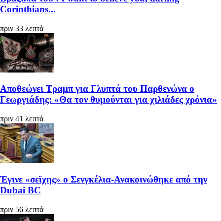
Corinthians...
πριν 33 λεπτά
Αποθεώνει Τραμπ για Γλυπτά του Παρθενώνα ο
Γεωργιάδης: «Θα τον θυμούνται για χιλιάδες χρόνια»
πριν 41 λεπτά
Έγινε «σεϊχης» ο Σενγκέλια-Ανακοινώθηκε από την
Dubai BC
πριν 56 λεπτά