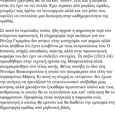
«Εφόσον ερωτηθώ, θα τα πω κατ’ ιδίαν», είπε και η αλήθεια
είναι ότι έχει να πει πολλά. Έχει περάσει από μεγάλες ομάδες,
γνωρίζει πώς πρέπει να λειτουργούν αλλά και τον ρόλο που
οφείλει να επιτελέσει μια διοίκηση στην καθημερινότητα της
ομάδας.
Σε αυτό το νεφελώδες τοπίο, ήδη άρχισε η φημολογία περί του
επόμενου προπονητή. Η πληροφορία περί σκέψεων για τον
Ρότζερ Γκριμάου δεν ανήκει στην κατηγορία των φημών αλλά
είναι αλήθεια ότι έγινε κουβέντα με τους εκπροσώπους του. Ο
Ισπανός υπήρξε σπουδαίος παίκτης αλλά στην προπονητική
καριέρα του δεν έχει να επιδείξει επιτυχίες. Τη σεζόν (2023-24)
προωθήθηκε στην τεχνική ηγεσία της Μπαρτσελόνα αλλά
απομακρύνθηκε στο τέλος αυτής. Φέτος συνέβη το ίδιο στη
Ντινάμο Βουκουρεστίου η οποία τον απομάκρυνε στα τέλη του
περασμένου Μάρτη. Κι αυτή τη στιγμή οι «κίτρινοι» δεν έχουν
την ανάγκη να προτάξουν το επικοινωνιακό υπόβαθρο μιας
κίνησης αλλά χρειάζονται ξεκάθαρο αγωνιστικό πλάνο και τους
ανθρώπους οι οποίοι θα το εκπονήσουν και κατ’ επέκταση θα το
εφαρμόσουν. Προφανώς είναι αναγκαία η παρουσία ενός
προπονητή ο οποίος θα εμπνέει και θα διαθέτει την εμπειρία στη
δημιουργία ομάδας από μηδενική βάση.