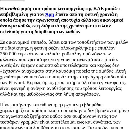
Η αναθεώρηση του τρόπου λειτουργείας της ΚΑΕ μοιάζει
επιβεβλημένη για τον
Άρη
έπειτα από τη φετινή χρονιά η
οποία άφησε την αγωνιστική αποτυχία αλλά και οικονομικό
άνοιγμα καθώς στη διάρκειά της χρειάστηκε επιπλέον
επένδυση για τη διόρθωση των λαθών.
Σε οικονομικό επίπεδο, βάσει και των τοποθετήσεων των μελών
της διοίκησης, η φετινή σεζόν ολοκληρώθηκε με επιπλέον
250.000 ευρώ στον συνολικό προϋπολογισμό λόγω των
αλλαγών που χρειάστηκε να γίνουν σε αγωνιστικό επίπεδο.
Αυτές δεν έφεραν ουσιαστικά αποτελέσματα και κυρίως δεν
«έχτισαν» αναχώματα στην καθοδική πορεία της ομάδας. Αυτή
χρειάστηκε να πιει όλο το πικρό ποτήρι στην άχαρη διαδικασία
των Playout. Κυρίως όμως, με πειστήριο όλα όσα έγιναν φέτος,
είναι φανερή η ανάγκη αναθεώρησης του τρόπου λειτουργίας
αλλά και της μεθοδολογίας στη λήψη αποφάσεων.
Προς αυτήν την κατεύθυνση, η ερχόμενη εβδομάδα
χαρακτηρίζεται κρίσιμη και στο προσκήνιο δεν βρίσκονται μόνο
τα αγωνιστικά ζητήματα καθώς όσα συμβαίνουν εντός των
τεσσάρων γραμμών είναι αποτέλεσμα, έως και συνέπεια, των
αποφάσεων που λαμβάνονται εκτός αυτών. Για παράδειγμα, η