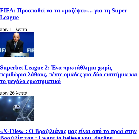
FIFA: Προσπαθεί να τα «μαζέψει»... για τη Super
League
πριν 11 λεπτά
Superbet League 2: Ένα πρωτάθλημα χωρίς
περιθώρια λάθους, πέντε ομάδες για δύο εισιτήρια και
το μεγάλο ερωτηματικό
πριν 26 λεπτά
«X-Files» : Ο Βραζιλιάνος μας είναι από το πρωί στην
Βραζιλία του : I want to believe you, darling