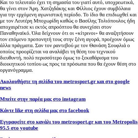
Και το τελευταίο έχει τη σημασία του γιατί αυτό, υποχρεωτικά,
θα γίνει στον Άρη. Χατζηδάκης και Φίλλιος έχουν συμβόλαια
για την ερχόμενη αγωνιστική περίοδο. Το ίδιο θα επιδιωχθεί και
με τον Λευτέρη Μποχωρίδη καθώς ο Βασίλης Τολιόπουλος ήδη
αποχαιρέτισε κι εκτός απροόπτου θα συνεχίσει στον
Παναθηναϊκό. Όλα δείχνουν ότι οι «κίτρινοι» θα αναζητήσουν
τον επόμενο προπονητή τους στην ξένη αγορά, προέχουν όμως
άλλα πράγματα. Σαν τον ραντεβού με τον Θανάση Σουφλιά ο
οποίος προορίζεται να αναλάβει τη θέση του τεχνικού
διευθυντή, πολύ περισσότερο όμως το ξεκαθάρισμα του
διοικητικού τοπίου ως προς τα πρόσωπα που θα έχουν θέση στο
οργανόγραμμα.
Ακολουθήστε τη σελίδα του
metrosport
.
gr
και στο
google
news
Μπείτε στην παρέα μας στο
instagram
Κάντε
like
στη σελίδα μας στο
facebook
Εγγραφείτε στο κανάλι του metrosport.gr και του Metropolis
95.5 στο youtube