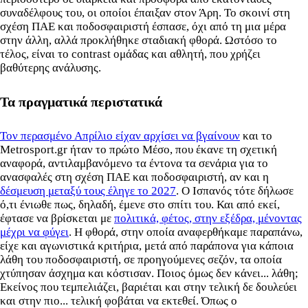
συναδέλφους του, οι οποίοι έπαιξαν στον Άρη. Το σκοινί στη
σχέση ΠΑΕ και ποδοσφαιριστή έσπασε, όχι από τη μια μέρα
στην άλλη, αλλά προκλήθηκε σταδιακή φθορά. Ωστόσο το
τέλος, είναι το contrast ομάδας και αθλητή, που χρήζει
βαθύτερης ανάλυσης.
Τα πραγματικά περιστατικά
Τον περασμένο Απρίλιο είχαν αρχίσει να βγαίνουν
και το
Metrosport.gr ήταν το πρώτο Μέσο, που έκανε τη σχετική
αναφορά, αντιλαμβανόμενο τα έντονα τα σενάρια για το
ανασφαλές στη σχέση ΠΑΕ και ποδοσφαιριστή, αν και η
δέσμευση μεταξύ τους έληγε το 2027
. Ο Ισπανός τότε δήλωσε
ό,τι ένιωθε πως, δηλαδή, έμενε στο σπίτι του. Και από εκεί,
έφτασε να βρίσκεται με
πολιτικά, φέτος, στην εξέδρα, μένοντας
μέχρι να φύγει
. Η φθορά, στην οποία αναφερθήκαμε παραπάνω,
είχε και αγωνιστικά κριτήρια, μετά από παράπονα για κάποια
λάθη του ποδοσφαιριστή, σε προηγούμενες σεζόν, τα οποία
χτύπησαν άσχημα και κόστισαν. Ποιος όμως δεν κάνει... λάθη;
Εκείνος που τεμπελιάζει, βαριέται και στην τελική δε δουλεύει
και στην πιο... τελική φοβάται να εκτεθεί. Όπως ο