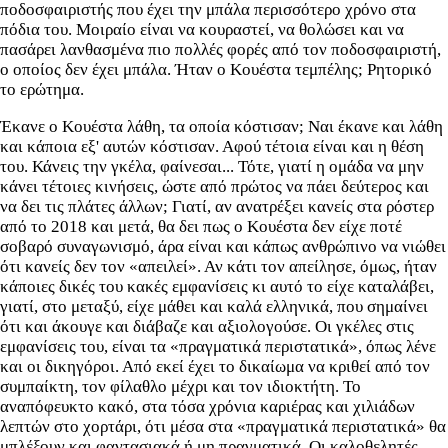
ποδοσφαιριστής που έχει την μπάλα περισσότερο χρόνο στα
πόδια του. Μοιραίο είναι να κουραστεί, να θολώσει και να
πασάρει λανθασμένα πιο πολλές φορές από τον ποδοσφαιριστή,
ο οποίος δεν έχει μπάλα. Ήταν ο Κουέστα τεμπέλης; Ρητορικό
το ερώτημα.
Έκανε ο Κουέστα λάθη, τα οποία κόστισαν; Ναι έκανε και λάθη
και κάποια εξ' αυτών κόστισαν. Αφού τέτοια είναι και η θέση
του. Κάνεις την γκέλα, φαίνεσαι... Τότε, γιατί η ομάδα να μην
κάνει τέτοιες κινήσεις, ώστε από πρώτος να πάει δεύτερος και
να δει τις πλάτες άλλων; Γιατί, αν ανατρέξει κανείς στα ρόστερ
από το 2018 και μετά, θα δει πως ο Κουέστα δεν είχε ποτέ
σοβαρό συναγωνισμό, άρα είναι και κάπως ανθρώπινο να νιώθει
ότι κανείς δεν τον «απειλεί». Αν κάτι τον απείλησε, όμως, ήταν
κάποιες δικές του κακές εμφανίσεις κι αυτό το είχε καταλάβει,
γιατί, στο μεταξύ, είχε μάθει και καλά ελληνικά, που σημαίνει
ότι και άκουγε και διάβαζε και αξιολογούσε. Οι γκέλες στις
εμφανίσεις του, είναι τα «πραγματικά περιστατικά», όπως λένε
και οι δικηγόροι. Από εκεί έχει το δικαίωμα να κριθεί από τον
συμπαίκτη, τον φίλαθλο μέχρι και τον ιδιοκτήτη. Το
αναπόφευκτο κακό, στα τόσα χρόνια καριέρας και χιλιάδων
λεπτών στο χορτάρι, ότι μέσα στα «πραγματικά περιστατικά» θα
μπλέξουν και φαντασιακά ή μη πραγματικά. Οι καλοθελητές