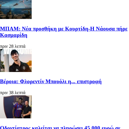
ΜΠΑΜ: Νέα προσθήκη με Κουρτίδη-Η Νάουσα πήρε
Κασμαρίδη
πριν 28 λεπτά
Βέροια: Φλορεντίν Μπουόλι η... επιστροφή
πριν 38 λεπτά
Οδοντίατρος καλείται να πληρώσει 45.000 ευρώ σε