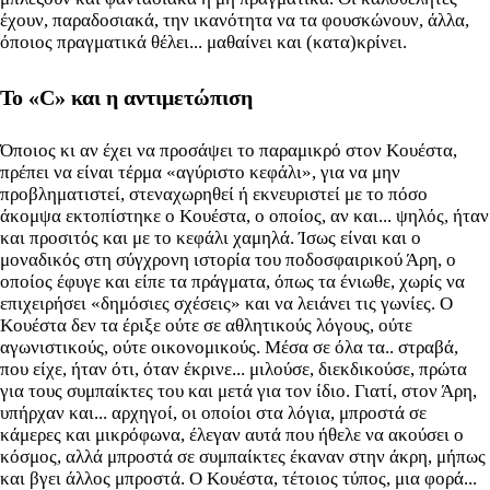
έχουν, παραδοσιακά, την ικανότητα να τα φουσκώνουν, άλλα,
όποιος πραγματικά θέλει... μαθαίνει και (κατα)κρίνει.
Το «C» και η αντιμετώπιση
Όποιος κι αν έχει να προσάψει το παραμικρό στον Κουέστα,
πρέπει να είναι τέρμα «αγύριστο κεφάλι», για να μην
προβληματιστεί, στεναχωρηθεί ή εκνευριστεί με το πόσο
άκομψα εκτοπίστηκε ο Κουέστα, ο οποίος, αν και... ψηλός, ήταν
και προσιτός και με το κεφάλι χαμηλά. Ίσως είναι και ο
μοναδικός στη σύγχρονη ιστορία του ποδοσφαιρικού Άρη, ο
οποίος έφυγε και είπε τα πράγματα, όπως τα ένιωθε, χωρίς να
επιχειρήσει «δημόσιες σχέσεις» και να λειάνει τις γωνίες. Ο
Κουέστα δεν τα έριξε ούτε σε αθλητικούς λόγους, ούτε
αγωνιστικούς, ούτε οικονομικούς. Μέσα σε όλα τα.. στραβά,
που είχε, ήταν ότι, όταν έκρινε... μιλούσε, διεκδικούσε, πρώτα
για τους συμπαίκτες του και μετά για τον ίδιο. Γιατί, στον Άρη,
υπήρχαν και... αρχηγοί, οι οποίοι στα λόγια, μπροστά σε
κάμερες και μικρόφωνα, έλεγαν αυτά που ήθελε να ακούσει ο
κόσμος, αλλά μπροστά σε συμπαίκτες έκαναν στην άκρη, μήπως
και βγει άλλος μπροστά. Ο Κουέστα, τέτοιος τύπος, μια φορά...