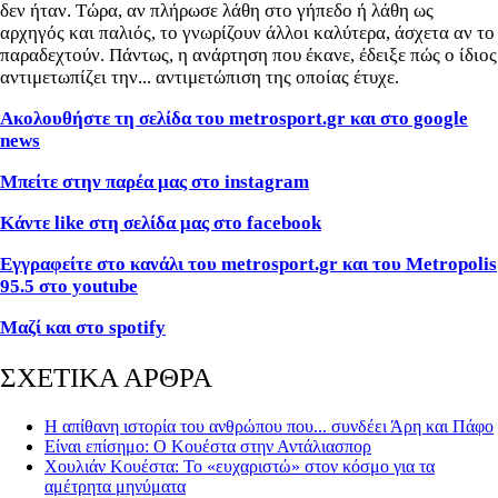
δεν ήταν. Τώρα, αν πλήρωσε λάθη στο γήπεδο ή λάθη ως
αρχηγός και παλιός, το γνωρίζουν άλλοι καλύτερα, άσχετα αν το
παραδεχτούν. Πάντως, η ανάρτηση που έκανε, έδειξε πώς ο ίδιος
αντιμετωπίζει την... αντιμετώπιση της οποίας έτυχε.
Ακολουθήστε τη σελίδα του metrosport.gr και στο google
news
Μπείτε στην παρέα μας στο instagram
Κάντε like στη σελίδα μας στο facebook
Εγγραφείτε στο κανάλι του metrosport.gr και του Metropolis
95.5 στο youtube
Μαζί και στο spotify
ΣΧΕΤΙΚΑ ΑΡΘΡΑ
Η απίθανη ιστορία του ανθρώπου που... συνδέει Άρη και Πάφο
Είναι επίσημο: Ο Κουέστα στην Αντάλιασπορ
Χουλιάν Κουέστα: Το «ευχαριστώ» στον κόσμο για τα
αμέτρητα μηνύματα