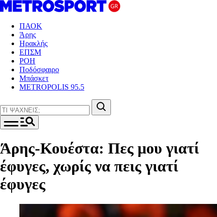
ΠΑΟΚ
Άρης
Ηρακλής
ΕΠΣΜ
ΡΟΗ
Ποδόσφαιρο
Μπάσκετ
METROPOLIS 95.5
Άρης-Κουέστα: Πες μου γιατί
έφυγες, χωρίς να πεις γιατί
έφυγες