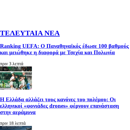
ΤΕΛΕΥΤΑΙΑ ΝΕΑ
Ranking UEFA: Ο Παναθηναϊκός έδωσε 100 βαθμούς
και μειώθηκε η διαφορά με Τσεχία και Πολωνία
πριν 3 λεπτά
Η Ελλάδα αλλάζει τους κανόνες του πολέμου: Οι
ελληνικοί «φονιάδες drones» φέρνουν επανάσταση
στην αεράμυνα
πριν 18 λεπτά