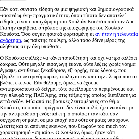
Εάν κάτι συνιστά είδηση σε μια ψηφιακή και δημοσιογραφικά
-ισοπεδωμένη- πραγματικότητα, όπου τίποτα δεν αποτελεί
είδηση, είναι η αποχώρηση του Χουλιάν Κουέστα από τον Άρη.
Για την ακρίβεια, ο τρόπος της αποχώρησης του Χουλιάν
Κουέστα. Όσο συγκινησιακά φορτισμένη κι
αν ήταν η τελευταία
ανάρτηση,
ως παίκτης του Άρη, άλλο τόσο έδινε μέρος της
αλήθειας στην όλη υπόθεση.
Ο Κουέστα επέλεξε να κάνει τοποθέτηση και όχι να προκαλέσει
δάκρυα. Ούτε μεγάλη εισαγωγή έκανε, ούτε λέξεις χωρίς νόημα
έγραψε, αντιθέτως ξεκαθάρισε, εξ' αρχής, τους λόγους, που
έβγαλε τα «κιτρινόμαυρα», τουλάχιστον από την πλευρά που το
βλέπει εκείνος. Εάν θέλουμε, όμως, να έχουμε
αντιπροσωπευτικό δείγμα, τότε οφείλουμε να περιμένουμε και
την πλευρά της ΠΑΕ Άρης, στις τάξεις της οποίας διετέλεσε για
επτά σεζόν. Μία από τις βασικές λεπτομέρειες στο θέμα
Κουέστα, το οποίο -πράγματι- δεν είναι απλό, έχει να κάνει με
την αντιμετώπιση ενός παίκτη, ο οποίος ήταν κάτι σαν
σύγχρονη σημαία, σε μια εποχή που ούτε σημαίες υπάρχουν.
Δεκτές και οι απόψεις εκείνων, που θεωρούν too much τον
χαρακτηρισμό «σημαία». Ο Χουλιάν, όμως, ήταν κάτι
περισσότερο σε διάρκεια και προσφορά από εκατοντάδες