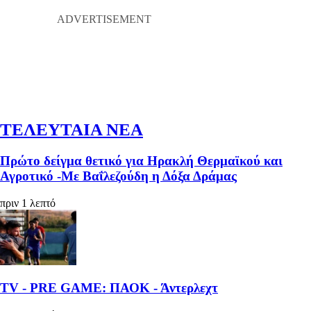
ΤΕΛΕΥΤΑΙΑ ΝΕΑ
Πρώτο δείγμα θετικό για Ηρακλή Θερμαϊκού και
Αγροτικό -Με Βαΐλεζούδη η Δόξα Δράμας
πριν 1 λεπτό
TV - PRE GAME: ΠΑΟΚ - Άντερλεχτ