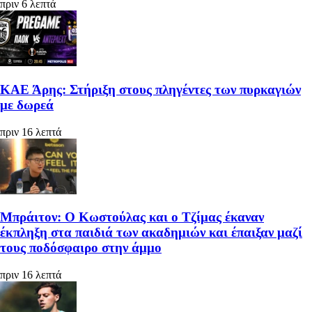
πριν 6 λεπτά
ΚΑΕ Άρης: Στήριξη στους πληγέντες των πυρκαγιών
με δωρεά
πριν 16 λεπτά
Μπράιτον: Ο Κωστούλας και ο Τζίμας έκαναν
έκπληξη στα παιδιά των ακαδημιών και έπαιξαν μαζί
τους ποδόσφαιρο στην άμμο
πριν 16 λεπτά