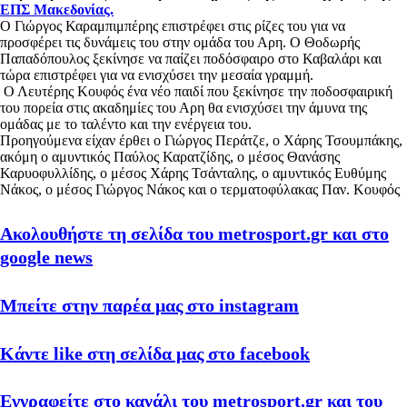
ΕΠΣ Μακεδονίας.
Ο Γιώργος Καραμπιμπέρης επιστρέφει στις ρίζες του για να
προσφέρει τις δυνάμεις του στην ομάδα του Αρη. Ο Θοδωρής
Παπαδόπουλος ξεκίνησε να παίζει ποδόσφαιρο στο Καβαλάρι και
τώρα επιστρέφει για να ενισχύσει την μεσαία γραμμή.
Ο Λευτέρης Κουφός ένα νέο παιδί που ξεκίνησε την ποδοσφαιρική
του πορεία στις ακαδημίες του Αρη θα ενισχύσει την άμυνα της
ομάδας με το ταλέντο και την ενέργεια του.
Προηγούμενα είχαν έρθει ο Γιώργος Περάτζε, ο Χάρης Τσουμπάκης,
ακόμη ο αμυντικός Παύλος Καρατζίδης, ο μέσος Θανάσης
Καρυοφυλλίδης, ο μέσος Χάρης Τσάνταλης, ο αμυντικός Ευθύμης
Νάκος, ο μέσος Γιώργος Νάκος και ο τερματοφύλακας Παν. Κουφός
Ακολουθήστε τη σελίδα του metrosport.gr και στο
google news
Μπείτε στην παρέα μας στο instagram
Κάντε like στη σελίδα μας στο facebook
Εγγραφείτε στο κανάλι του metrosport.gr και του