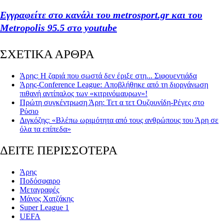
Εγγραφείτε στο κανάλι του metrosport.gr και του
Metropolis 95.5 στο youtube
ΣΧΕΤΙΚΑ ΑΡΘΡΑ
Άρης: Η ζαριά που σωστά δεν έριξε στη... Σιφουεντιάδα
Άρης-Conference League: Αποβλήθηκε από τη διοργάνωση
πιθανή αντίπαλος των «κιτρινόμαυρων»!
Πρώτη συγκέντρωση Άρη: Τετ α τετ Ουζουνίδη-Ρέγες στο
Ρύσιο
Διγκόζης: «Βλέπω ωριμότητα από τους ανθρώπους του Άρη σε
όλα τα επίπεδα»
ΔΕΙΤΕ ΠΕΡΙΣΣΟΤΕΡΑ
Άρης
Ποδόσφαιρο
Μεταγραφές
Μάνος Χατζάκης
Super League 1
UEFA