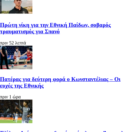
Πρώτη νίκη για την Εθνική Παίδων, σοβαρός
τραυματισμός για Σπανό
πριν 52 λεπτά
Πατέρας για δεύτερη φορά ο Κωνσταντέλιας – Οι
ευχές της Εθνικής
πριν 1 ώρα