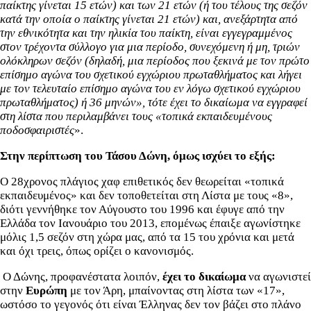
παίκτης γίνεται 15 ετών) και των 21 ετών (ή του τέλους της σεζόν
κατά την οποία ο παίκτης γίνεται 21 ετών) και, ανεξάρτητα από
την εθνικότητα και την ηλικία του παίκτη, είναι εγγεγραμμένος
στον τρέχοντα σύλλογο για μια περίοδο, συνεχόμενη ή μη, τριών
ολόκληρων σεζόν (δηλαδή, μια περίοδος που ξεκινά με τον πρώτο
επίσημο αγώνα του σχετικού εγχώριου πρωταθλήματος και λήγει
με τον τελευταίο επίσημο αγώνα του εν λόγω σχετικού εγχώριου
πρωταθλήματος) ή 36 μηνών», τότε έχει το δικαίωμα να εγγραφεί
στη λίστα που περιλαμβάνει τους «τοπικά εκπαιδευμένους
ποδοσφαιριστές
».
Στην περίπτωση του Τάσου Δώνη, όμως ισχύει το εξής:
Ο 28χρονος πλάγιος χαφ επιθετικός δεν θεωρείται «τοπικά
εκπαιδευμένος» και δεν τοποθετείται στη Λίστα με τους «8»,
διότι γεννήθηκε τον Αύγουστο του 1996 και έφυγε από την
Ελλάδα τον Ιανουάριο του 2013, επομένως έπαιξε αγωνίστηκε
μόλις 1,5 σεζόν στη χώρα μας, από τα 15 του χρόνια και μετά
και όχι τρεις, όπως ορίζει ο κανονισμός.
Ο Δώνης, προφανέστατα λοιπόν,
έχει το δικαίωμα
να αγωνιστεί
στην
Ευρώπη
με τον Άρη, μπαίνοντας στη λίστα των «17»,
ωστόσο το γεγονός ότι είναι Έλληνας δεν τον βάζει στο πλάνο