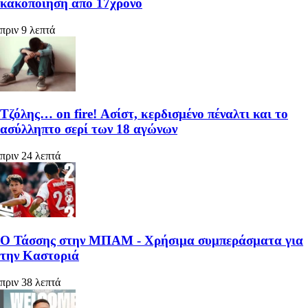
κακοποίηση από 17χρονο
πριν 9 λεπτά
Τζόλης… on fire! Ασίστ, κερδισμένο πέναλτι και το
ασύλληπτο σερί των 18 αγώνων
πριν 24 λεπτά
Ο Τάσσης στην ΜΠΑΜ - Χρήσιμα συμπεράσματα για
την Καστοριά
πριν 38 λεπτά