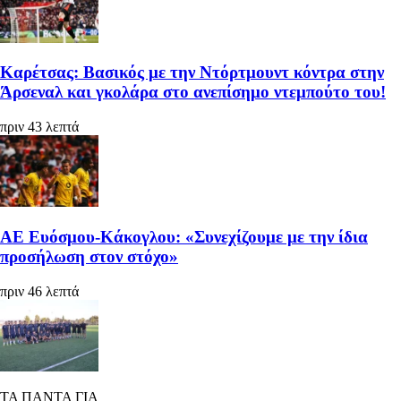
Καρέτσας: Βασικός με την Ντόρτμουντ κόντρα στην
Άρσεναλ και γκολάρα στο ανεπίσημο ντεμπούτο του!
πριν 43 λεπτά
ΑΕ Ευόσμου-Κάκογλου: «Συνεχίζουμε με την ίδια
προσήλωση στον στόχο»
πριν 46 λεπτά
ΤΑ ΠΑΝΤΑ ΓΙΑ