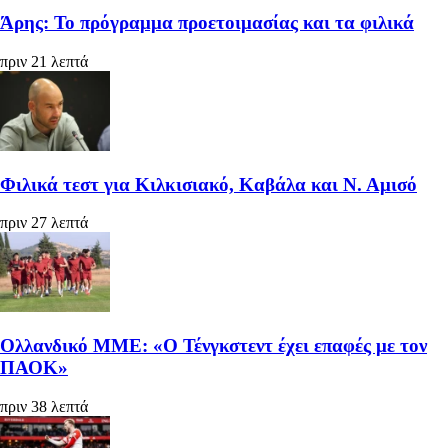
Άρης: Το πρόγραμμα προετοιμασίας και τα φιλικά
πριν 21 λεπτά
Φιλικά τεστ για Κιλκισιακό, Καβάλα και Ν. Αμισό
πριν 27 λεπτά
Ολλανδικό ΜΜΕ: «Ο Τένγκστεντ έχει επαφές με τον
ΠΑΟΚ»
πριν 38 λεπτά