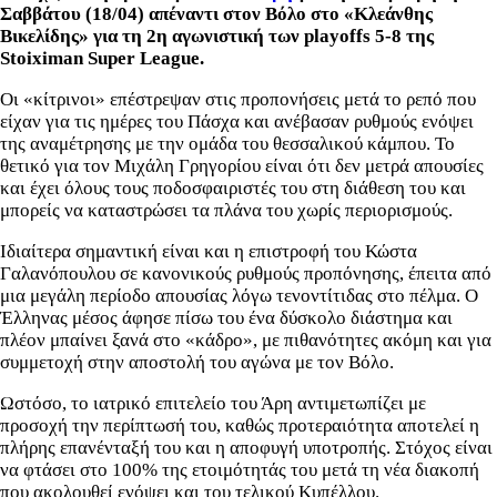
Σαββάτου (18/04) απέναντι στον Βόλο στο «Κλεάνθης
Βικελίδης» για τη 2η αγωνιστική των playoffs 5-8 της
Stoiximan Super League.
Οι «κίτρινοι» επέστρεψαν στις προπονήσεις μετά το ρεπό που
είχαν για τις ημέρες του Πάσχα και ανέβασαν ρυθμούς ενόψει
της αναμέτρησης με την ομάδα του θεσσαλικού κάμπου. Το
θετικό για τον Μιχάλη Γρηγορίου είναι ότι δεν μετρά απουσίες
και έχει όλους τους ποδοσφαιριστές του στη διάθεση του και
μπορείς να καταστρώσει τα πλάνα του χωρίς περιορισμούς.
Ιδιαίτερα σημαντική είναι και η επιστροφή του Κώστα
Γαλανόπουλου σε κανονικούς ρυθμούς προπόνησης, έπειτα από
μια μεγάλη περίοδο απουσίας λόγω τενοντίτιδας στο πέλμα. Ο
Έλληνας μέσος άφησε πίσω του ένα δύσκολο διάστημα και
πλέον μπαίνει ξανά στο «κάδρο», με πιθανότητες ακόμη και για
συμμετοχή στην αποστολή του αγώνα με τον Βόλο.
Ωστόσο, το ιατρικό επιτελείο του Άρη αντιμετωπίζει με
προσοχή την περίπτωσή του, καθώς προτεραιότητα αποτελεί η
πλήρης επανένταξή του και η αποφυγή υποτροπής. Στόχος είναι
να φτάσει στο 100% της ετοιμότητάς του μετά τη νέα διακοπή
που ακολουθεί ενόψει και του τελικού Κυπέλλου.