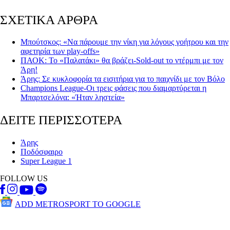
ΣΧΕΤΙΚΑ ΑΡΘΡΑ
Μπούτσκος: «Να πάρουμε την νίκη για λόγους γοήτρου και την
αφετηρία των play-offs»
ΠΑΟΚ: Το «Παλατάκι» θα βράζει-Sold-out το ντέρμπι με τον
Άρη!
Άρης: Σε κυκλοφορία τα εισιτήρια για το παιχνίδι με τον Βόλο
Champions League-Οι τρεις φάσεις που διαμαρτύρεται η
Μπαρτσελόνα: «Ήταν ληστεία»
ΔΕΙΤΕ ΠΕΡΙΣΣΟΤΕΡΑ
Άρης
Ποδόσφαιρο
Super League 1
FOLLOW US
ADD METROSPORT TO GOOGLE