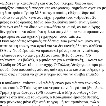
«Είδατε την κατάσταση και στις δύο πλευρές, θεωρώ πως
υπήρξαν κάποιες διαφορετικές αποφάσεις» σημείωσε σχετικά με
τη διαιτησία ο Ιγκόρ Μίλιτσιτς, ο οποίος έθιξε με δηκτικό
τρόπο το μεγάλο κενό που είχε η ομάδα του: «Ήμασταν 20
μέρες εκτός δράσης. Μόνο εδώ συμβαίνει αυτό, είναι γελοίο».
Και έχει απόλυτο δίκιο να «φωνάζει» γι’ αυτό, αν και ο Άρης
δεν φρόντισε να δώσει ένα φιλικό παιχνίδι που θα μπορούσε να
κρατήσει σε μια σχετική εγρήγορση τους παίκτες.
Όσον αφορά τις ατομικές επιδόσεις; Μια ματιά και μόνο στη
στατιστική του αγώνα αρκεί για να δει κανείς όλη την αλήθεια.
Ο Αμίν Νουά έμοιαζε να προσπαθεί μόνος του στην επίθεση,
τελειώνοντας το ματς με 31 πόντους (8/10 δίποντα, 4/6
τρίποντα, 3/3 βολές), 8 ριμπάουντ (τα 6 επιθετικά), 1 ασίστ και
3 λάθη σε 25 λεπτά συμμετοχής. Ο Γάλλος έδειξε για ακόμα μία
φορά πόσο σπουδαίας πάστας παίκτης είναι και πως ο Άρης της
νέας σεζόν πρέπει να χτιστεί γύρω του για να ανέβει επίπεδο.
Οι υπόλοιποι παίκτες - κλειδιά έμειναν μακριά από τον καλό
τους εαυτό. Ο Τζόουνς αν και γέμισε τα νούμερά του (8π., 8ασ.,
7ριμπ.) ήταν άστοχος (0/6 τρίποντα), ο Μήτρου-Λονγκ δεν
μπήκε στο πνεύμα του αγώνα, ο Κουλμπόκα έμοιαζε θεατής,
περιμένοντας μόνο έξω από τη γραμμή του τριπόντου, ενώ ο