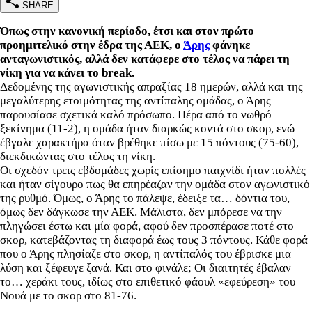
SHARE
Όπως στην κανονική περίοδο, έτσι και στον πρώτο
προημιτελικό στην έδρα της ΑΕΚ, ο
Άρης
φάνηκε
ανταγωνιστικός, αλλά δεν κατάφερε στο τέλος να πάρει τη
νίκη για να κάνει το break.
Δεδομένης της αγωνιστικής απραξίας 18 ημερών, αλλά και της
μεγαλύτερης ετοιμότητας της αντίπαλης ομάδας, ο Άρης
παρουσίασε σχετικά καλό πρόσωπο. Πέρα από το νωθρό
ξεκίνημα (11-2), η ομάδα ήταν διαρκώς κοντά στο σκορ, ενώ
έβγαλε χαρακτήρα όταν βρέθηκε πίσω με 15 πόντους (75-60),
διεκδικώντας στο τέλος τη νίκη.
Οι σχεδόν τρεις εβδομάδες χωρίς επίσημο παιχνίδι ήταν πολλές
και ήταν σίγουρο πως θα επηρέαζαν την ομάδα στον αγωνιστικό
της ρυθμό. Όμως, ο Άρης το πάλεψε, έδειξε τα… δόντια του,
όμως δεν δάγκωσε την ΑΕΚ. Μάλιστα, δεν μπόρεσε να την
πληγώσει έστω και μία φορά, αφού δεν προσπέρασε ποτέ στο
σκορ, κατεβάζοντας τη διαφορά έως τους 3 πόντους. Κάθε φορά
που ο Άρης πλησίαζε στο σκορ, η αντίπαλός του έβρισκε μια
λύση και ξέφευγε ξανά. Και στο φινάλε; Οι διαιτητές έβαλαν
το… χεράκι τους, ιδίως στο επιθετικό φάουλ «εφεύρεση» του
Νουά με το σκορ στο 81-76.