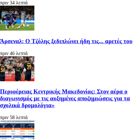
πριν 34 λεπτά
Άρσεναλ: Ο Τζόλης ξεδιπλώνει ήδη τις... αρετές του
πριν 46 λεπτά
Περιφέρειας Κεντρικής Μακεδονίας: Στον αέρα ο
διαγωνισμός με τις αυξημένες αποζημιώσεις για τα
σχολικά δρομολόγια»
πριν 58 λεπτά