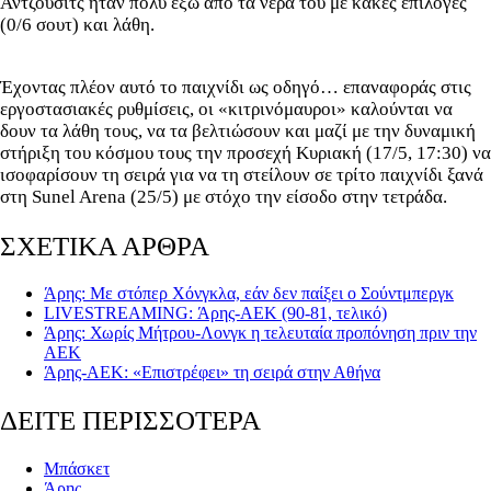
Άντζουσιτς ήταν πολύ έξω από τα νερά του με κακές επιλογές
(0/6 σουτ) και λάθη.
Έχοντας πλέον αυτό το παιχνίδι ως οδηγό… επαναφοράς στις
εργοστασιακές ρυθμίσεις, οι «κιτρινόμαυροι» καλούνται να
δουν τα λάθη τους, να τα βελτιώσουν και μαζί με την δυναμική
στήριξη του κόσμου τους την προσεχή Κυριακή (17/5, 17:30) να
ισοφαρίσουν τη σειρά για να τη στείλουν σε τρίτο παιχνίδι ξανά
στη Sunel Arena (25/5) με στόχο την είσοδο στην τετράδα.
ΣΧΕΤΙΚΑ ΑΡΘΡΑ
Άρης: Με στόπερ Χόνγκλα, εάν δεν παίξει ο Σούντμπεργκ
LIVESTREAMING: Άρης-ΑΕΚ (90-81, τελικό)
Άρης: Χωρίς Μήτρου-Λονγκ η τελευταία προπόνηση πριν την
ΑΕΚ
Άρης-ΑΕΚ: «Επιστρέφει» τη σειρά στην Αθήνα
ΔΕΙΤΕ ΠΕΡΙΣΣΟΤΕΡΑ
Μπάσκετ
Άρης