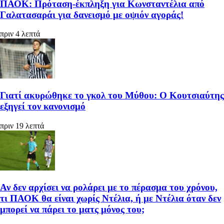
ΠΑΟΚ: Πρόταση-έκπληξη για Κωνσταντέλια από
Γαλατασαράι για δανεισμό με οψιόν αγοράς!
πριν 4 λεπτά
Γιατί ακυρώθηκε το γκολ του Μύθου: Ο Κουτσιαύτης
εξηγεί τον κανονισμό
πριν 19 λεπτά
Αν δεν αρχίσει να ρολάρει με το πέρασμα του χρόνου,
τι ΠΑΟΚ θα είναι χωρίς Ντέλια, ή με Ντέλια όταν δεν
μπορεί να πάρει το ματς μόνος του;