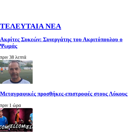
ΤΕΛΕΥΤΑΙΑ ΝΕΑ
Ακρίτες Συκεών: Συνεργάτης του Ακριτόπουλου ο
Ψωμάς
πριν 38 λεπτά
Μεταγραφικές προσθήκες-επιστροφές στους Λύκους
πριν 1 ώρα