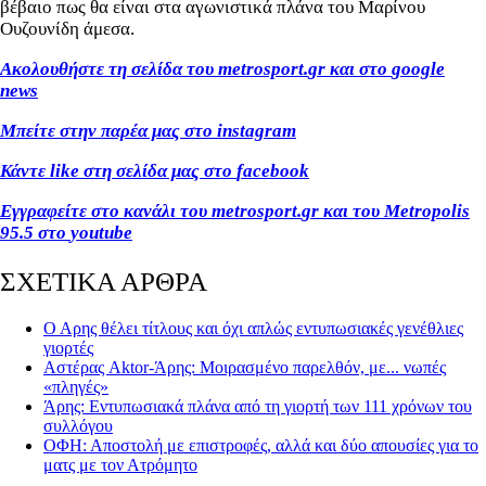
βέβαιο πως θα είναι στα αγωνιστικά πλάνα του Μαρίνου
Ουζουνίδη άμεσα.
Ακολουθήστε τη σελίδα του
metrosport
.
gr
και στο
google
news
Μπείτε στην παρέα μας στο
instagram
Κάντε
like
στη σελίδα μας στο
facebook
Εγγραφείτε στο κανάλι του
metrosport
.
gr
και του
Metropolis
95.5 στο
youtube
ΣΧΕΤΙΚΑ ΑΡΘΡΑ
Ο Αρης θέλει τίτλους και όχι απλώς εντυπωσιακές γενέθλιες
γιορτές
Αστέρας Aktor-Άρης: Μοιρασμένο παρελθόν, με... νωπές
«πληγές»
Άρης: Εντυπωσιακά πλάνα από τη γιορτή των 111 χρόνων του
συλλόγου
ΟΦΗ: Αποστολή με επιστροφές, αλλά και δύο απουσίες για το
ματς με τον Ατρόμητο