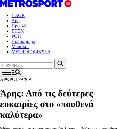
ΠΑΟΚ
Άρης
Ηρακλής
ΕΠΣΜ
ΡΟΗ
Ποδόσφαιρο
Μπάσκετ
METROPOLIS 95.5
ΑΡΘΡΟΓΡΑΦΙΑ
Άρης: Από τις δεύτερες
ευκαιρίες στο «πουθενά
καλύτερα»
Μέχρι πότε οι «κιτρινόμαυροι» θα δίνουν... δεύτερες ευκαιρίες;