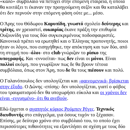
«καλό» συμβόλαιο να πετύχει στην επόμενη εταιρεία, η οποία
θα κοιτάξει τι έκαναν την προηγούμενη σεζόν και θα καταλάβει
ότι δεν περνούν στην επόμενη φάση ούτε με... μέσο.
Ο Άρης του Θόδωρου
Καρυπίδη
,
γνωστό
σχολείο
δεύτερης
και
τρίτης
, αν χρειαστεί,
ευκαιρίας
έκανε πράξη την επιθυμία
Ουζουνίδη για τους δύο συγκεκριμένους ποδοσφαιριστές.
Κανονικά πρέπει να ερωτηθεί και ο Έλληνας προπονητής, ποιοι
ήταν οι λόγοι, που εισηγήθηκε, την απόκτηση και των δύο, από
τη στιγμή που -
όλοι
- στο
club
γνώριζαν το
ρίσκο
της
υπογραφής
. Και -εννοείται- πως
δεν
είναι οι
μόνοι
. Είναι
πολλοί
ακόμη, που γνωρίζουν πως δε θα βρουν τέτοια
συμβόλαια, όπως στον Άρη, που
δε
θα τους
πιέσουν
και πολύ.
Ο Γαλανόπουλος δεν υπολογίζεται και
-φαινομενικά- βρίσκεται
στην έξοδο
. Ο Δώνης -επίσης- δεν υπολογίζεται, γιατί ο φόβος
του τραυματισμού δεν θα υποχωρήσει εύκολα και
οι χρόνοι δεν
είναι -εγγυημένο- ότι θα ανεβούν
.
Εδώ έρχεται ο
αγαπητός κύριος Ρούμπεν Ρέγες
.
Τεχνικός
διευθυντής
στο επάγγελμα, για όσους τυχόν το ξέχασαν.
Επίσης, με δεύτερο χρόνο στο συμβόλαιό του, το οποίο έχει
περισσότερες πιθανότητες να εξαντλήσει σε σχέση με τους δύο