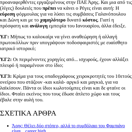
προαναφερθέντες εργαζομένους στην ΠΑΕ Άρης. Και μια από τις
(λίγες) δουλειές που
πρέπει
να κάνει ο Ρέγες είναι αυτή: Η
εύρεση
φόρμουλας για να λύσει τις συμβάσεις Γαλανόπουλου
και Δώνη και με το
χαμηλότερο
δυνατό
κόστος
. Γιατί η
πρόσφατη και
ανάλογη
εμπειρία του Ιανουαρίου, άλλα έδειξε.
Υ.Γ:
Μήπως το καλοκαίρι να γίνει αναθεώρηση ή αλλαγή
πρωτοκόλλων πριν υπογράψουν ποδοσφαιριστές με ευαίσθητο
ιατρικό ιστορικό;
Υ.Γ2:
Οι περιμένοντες χορηγίες από... ισχυρούς, έχουν αλλάξει
πλευρό ή παραμένουν στο ίδιο;
Υ.Γ3:
Κρίμα για τους οπαδογράφους χειροκροτητές του 10ετούς
ονείρου που στάζουν -και καλά- αργκό και μαγκιά, για να
λαϊκίσουν. Πάντα οι ίδιοι κωλοτούμπες είναι και δε φταίνε οι
ίδιοι. Φταίει εκείνος που τους έδωσε άπλετο χώρο και τους
έβαλε στην αυλή του.
ΣΧΕΤΙΚΑ ΑΡΘΡΑ
Άρης: Θέλει δύο στόπερ, αλλά το συμβόλαιο του Φαμπιάνο
είναι... career high