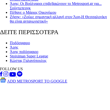
Άρης: Οι Βούλγαροι επιβεβαιώνουν το Metrosport.gr για...
Σούντμπεργκ
Πέθανε ο Μάριος Οικονόμου
Ζήσης: «Ζούμε σημαντική αλλαγή στον Άρη-Η Θεσσαλονίκη
θα είναι ανταγωνιστική»
ΔΕΙΤΕ ΠΕΡΙΣΣΟΤΕΡΑ
Ποδόσφαιρο
Άρης
Άρης ποδόσφαιρο
Stoiximan Super League
Κώστας Γαλανόπουλος
FOLLOW US
ADD METROSPORT TO GOOGLE