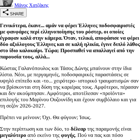
Μάνος Χατζάκης
SHARE
Γενικότερα, έκανε... αμάν να φέρει Έλληνες ποδοσφαιριστές
με φανφάρες περί ελληνοποίησης του ρόστερ, οι οποίες
έγραφαν καλά στην κάμερα. Όταν, τελικά, αποφάσισε να φέρει
δύο αξιόλογους Έλληνες και σε καλή ηλικία, έγινε διπλό λάθος
στο ίδιο καλοκαίρι. Τώρα; Προσπαθεί να απαλλαγεί από την
παρουσία τους, αλλά...
Κώστας Γαλανόπουλος και Τάσος Δώνης μπαίνουν στην ίδια
λίστα. Νέοι, με περγαμηνές, ποδοσφαιρικές παραστάσεις σε
υψηλό επίπεδο και -το... χειρότερο- ιστορικό τραυματισμών σαν
να βρίσκονται στη δύση της καριέρας τους. Αμφότεροι, πέρασαν
και δεν ακούμπησαν. Αμφότεροι, αποτέλεσαν «προϊόντα»
επιλογής του Μαρίνου Ουζουνίδη και έχουν συμβόλαιο και για
τη σεζόν 2026-2027.
Πρέπει να μείνουν; Όχι. Θα φύγουν; Ίσως.
Στην περίπτωση και των δύο, το
δέλεαρ
της παραμονής είναι
μεγαλύτερο
από εκείνο της
φυγής
. Πού να πας και πόσο