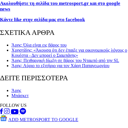
Ακολουθήστε τη σελίδα του metrosport.
gr και στο google
news
Κάντε
like στην σελίδα μας στο facebook
ΣΧΕΤΙΚΑ ΑΡΘΡΑ
Άρης: Όλα είναι εις βάρος του
Χρηστίδης: «Άκουσα ότι δεν έπαιξε για οικονομικούς λόγους ο
Κουέστα - Δεν μπορεί ο Σιαμπάνης»
Άρης: Πειθαρχική δίωξη σε βάρος του Νταμπό από την SL
Άρης: Αύριο το εξιτήριο για τον Χάρη Παπαγεωργίου
ΔΕΙΤΕ ΠΕΡΙΣΣΟΤΕΡΑ
Άρης
Μπάσκετ
FOLLOW US
ADD METROSPORT TO GOOGLE