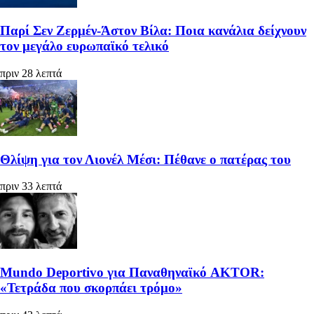
Παρί Σεν Ζερμέν-Άστον Βίλα: Ποια κανάλια δείχνουν
τον μεγάλο ευρωπαϊκό τελικό
πριν 28 λεπτά
Θλίψη για τον Λιονέλ Μέσι: Πέθανε ο πατέρας του
πριν 33 λεπτά
Mundo Deportivo για Παναθηναϊκό AKTOR:
«Τετράδα που σκορπάει τρόμο»