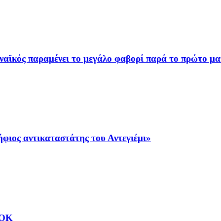
ναϊκός παραμένει το μεγάλο φαβορί παρά το πρώτο μα
φιος αντικαταστάτης του Αντεγιέμι»
ΑΟΚ