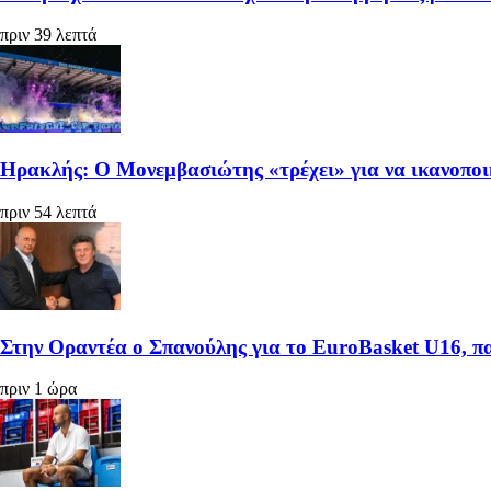
πριν 39 λεπτά
Ηρακλής: Ο Μονεμβασιώτης «τρέχει» για να ικανοπο
πριν 54 λεπτά
Στην Οραντέα ο Σπανούλης για το EuroBasket U16, π
πριν 1 ώρα