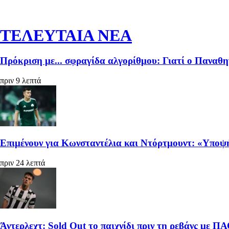
ΤΕΛΕΥΤΑΙΑ ΝΕΑ
Πρόκριση με... σφραγίδα αλγορίθμου: Γιατί ο Παναθη
πριν 9 λεπτά
Επιμένουν για Κωνσταντέλια και Ντόρτμουντ: «Υποψή
πριν 24 λεπτά
Άντερλεχτ: Sold Out το παιχνίδι πριν τη ρεβάνς με Π