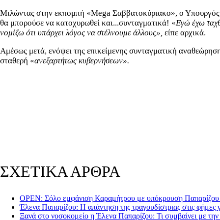
Μιλώντας στην εκπομπή «Mega Σαββατοκύριακο», ο Υπουργός πρό
θα μπορούσε να κατοχυρωθεί και...συνταγματικά! «
Εγώ έχω ταχθ
νομίζω ότι υπάρχει λόγος να στέλνουμε άλλους»,
είπε αρχικά.
Αμέσως μετά, ενόψει της επικείμενης συνταγματική αναθεώρηση,
σταθερή «
ανεξαρτήτως κυβερνήσεων».
ΣΧΕΤΙΚΑ ΑΡΘΡΑ
OPEN: Σόλο εμφάνιση Καραμήτρου με υπόκρουση Παπαρίζου 
Έλενα Παπαρίζου: Η απάντηση της τραγουδίστριας στις φήμες γι
Ξανά στο νοσοκομείο η Έλενα Παπαρίζου: Τι συμβαίνει με την 