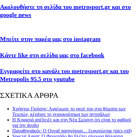
Ακολουθήστε τη σελίδα του metrosport.gr και στο
google news
Μπείτε στην παρέα μας στο instagram
Κάντε like στη σελίδα μας στο facebook
Εγγραφείτε στο κανάλι του metrosport.gr και του
Metropolis 95.5 στο youtube
ΣΧΕΤΙΚΑ ΑΡΘΡΑ
Χρήστος Γιούσης: Αφιέρωσε το γκολ του στα θύματα των
Τεμπών, κέρδισε το χειροκρότημα των αντιπάλων
Η Κηφισιά απέδειξε και στη Νέα Σμύρνη ότι είναι το φαβορί
για την άνοδο
Παναθηναϊκός: Ο Ουναΐ πανηγύρισε... ξεφυσώντας (pics,vid)
Special Agent: Ο Φουρτάδο θα βλέπει σίγουρα θάλασσα