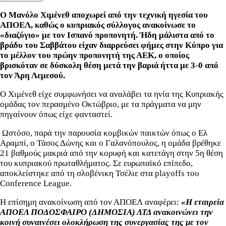
Ο Μανόλο Χιμένεθ αποχωρεί από την τεχνική ηγεσία του
ΑΠΟΕΛ, καθώς ο κυπριακός σύλλογος ανακοίνωσε το
«διαζύγιο» με τον Ισπανό προπονητή. Ήδη μάλιστα από το
βράδυ του Σαββάτου είχαν διαρρεύσει φήμες στην Κύπρο για
το μέλλον του πρώην προπονητή της ΑΕΚ, ο οποίος
βρισκόταν σε δύσκολη θέση μετά την βαριά ήττα με 3-0 από
τον Άρη Λεμεσού.
Ο Χιμένεθ είχε συμφωνήσει να αναλάβει τα ηνία της Κυπριακής
ομάδας τον περασμένο Οκτώβριο, με τα πράγματα να μην
πηγαίνουν όπως είχε φανταστεί.
Ωστόσο, παρά την παρουσία κομβικών παικτών όπως ο Ελ
Αραμπί, ο Τάσος Δώνης και ο Γαλανόπουλος, η ομάδα βρέθηκε
21 βαθμούς μακριά από την κορυφή και κατετάγη στην 5η θέση
του κυπριακού πρωταθλήματος. Σε ευρωπαϊκό επίπεδο,
αποκλείστηκε από τη σλοβένικη Τσέλιε στα playoffs του
Conference League.
Η επίσημη ανακοίνωση από τον ΑΠΟΕΛ αναφέρει:
«Η εταιρεία
ΑΠΟΕΛ ΠΟΔΟΣΦΑΙΡΟ (ΔΗΜΟΣΙΑ) ΛΤΔ ανακοινώνει την
κοινή συναινέσει ολοκλήρωση της συνεργασίας της με τον