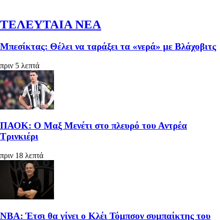
ΤΕΛΕΥΤΑΙΑ ΝΕΑ
Μπεσίκτας: Θέλει να ταράξει τα «νερά» με Βλάχοβιτς
πριν 5 λεπτά
ΠΑΟΚ: Ο Μαξ Μενέτι στο πλευρό του Αντρέα
Τρινκιέρι
πριν 18 λεπτά
ΝΒΑ: Έτσι θα γίνει ο Κλέι Τόμπσον συμπαίκτης του