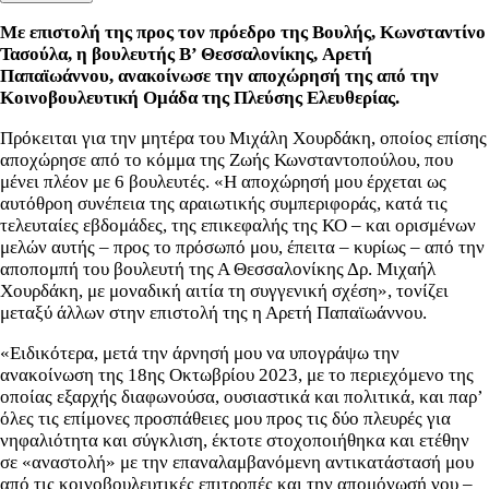
Με επιστολή της προς τον πρόεδρο της Βουλής, Κωνσταντίνο
Τασούλα, η βουλευτής Β’ Θεσσαλονίκης, Aρετή
Παπαϊωάννου, ανακοίνωσε την αποχώρησή της από την
Κοινοβουλευτική Ομάδα της Πλεύσης Ελευθερίας.
Πρόκειται για την μητέρα του Μιχάλη Χουρδάκη, οποίος επίσης
αποχώρησε από το κόμμα της Ζωής Κωνσταντοπούλου, που
μένει πλέον με 6 βουλευτές. «Η αποχώρησή μου έρχεται ως
αυτόθροη συνέπεια της αραιωτικής συμπεριφοράς, κατά τις
τελευταίες εβδομάδες, της επικεφαλής της ΚΟ – και ορισμένων
μελών αυτής – προς το πρόσωπό μου, έπειτα – κυρίως – από την
αποπομπή του βουλευτή της Α Θεσσαλονίκης Δρ. Μιχαήλ
Χουρδάκη, με μοναδική αιτία τη συγγενική σχέση», τονίζει
μεταξύ άλλων στην επιστολή της η Αρετή Παπαϊωάννου.
«Ειδικότερα, μετά την άρνησή μου να υπογράψω την
ανακοίνωση της 18ης Οκτωβρίου 2023, με το περιεχόμενο της
οποίας εξαρχής διαφωνούσα, ουσιαστικά και πολιτικά, και παρ’
όλες τις επίμονες προσπάθειες μου προς τις δύο πλευρές για
νηφαλιότητα και σύγκλιση, έκτοτε στοχοποιήθηκα και ετέθην
σε «αναστολή» με την επαναλαμβανόμενη αντικατάστασή μου
από τις κοινοβουλευτικές επιτροπές και την απομόνωσή νου –