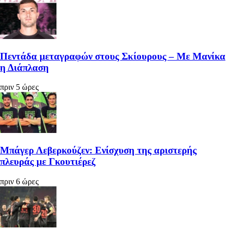
Πεντάδα μεταγραφών στους Σκίουρους – Με Μανίκα
η Διάπλαση
πριν 5 ώρες
Μπάγερ Λεβερκούζεν: Ενίσχυση της αριστερής
πλευράς με Γκουτιέρεζ
πριν 6 ώρες