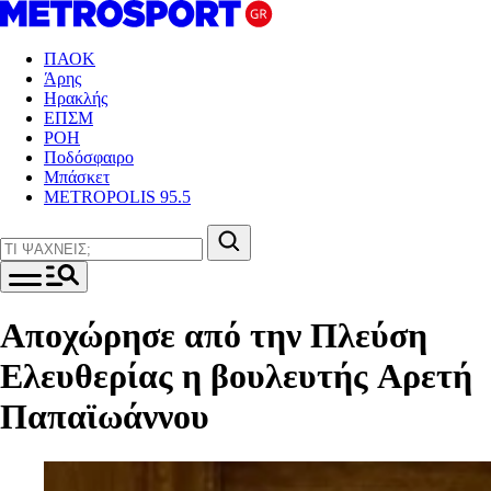
ΠΑΟΚ
Άρης
Ηρακλής
ΕΠΣΜ
ΡΟΗ
Ποδόσφαιρο
Μπάσκετ
METROPOLIS 95.5
Αποχώρησε από την Πλεύση
Ελευθερίας η βουλευτής Aρετή
Παπαϊωάννου