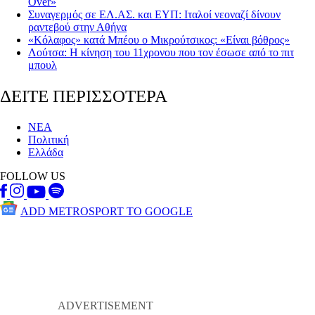
Over»
Συναγερμός σε ΕΛ.ΑΣ. και ΕΥΠ: Iταλοί νεοναζί δίνουν
ραντεβού στην Αθήνα
«Κόλαφος» κατά Μπέου ο Μικρούτσικος: «Είναι βόθρος»
Λούτσα: Η κίνηση του 11χρονου που τον έσωσε από το πιτ
μπουλ
ΔΕΙΤΕ ΠΕΡΙΣΣΟΤΕΡΑ
ΝΕΑ
Πολιτική
Ελλάδα
FOLLOW US
ADD METROSPORT TO GOOGLE