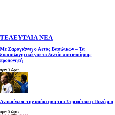
ΤΕΛΕΥΤΑΙΑ ΝΕΑ
Με Ζαρογιάννη ο Αετός Βασιλικών – Τα
δικαιολογητικά για το δελτίο πιστοποίησης
προπονητή
πριν 3 ώρες
Ανακοίνωσε την απόκτηση του Στρεφέτσα η Παλέρμο
πριν 5 ώρες