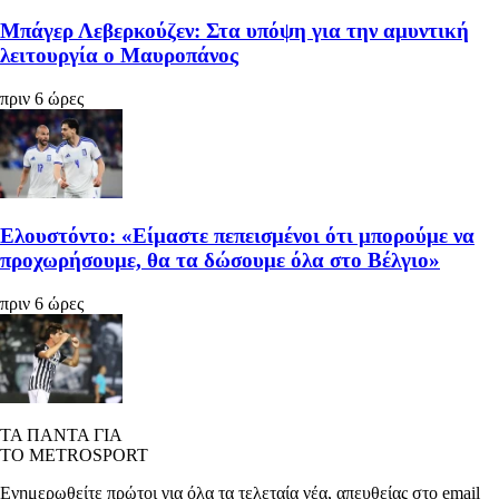
Μπάγερ Λεβερκούζεν: Στα υπόψη για την αμυντική
λειτουργία ο Μαυροπάνος
πριν 6 ώρες
Ελουστόντο: «Είμαστε πεπεισμένοι ότι μπορούμε να
προχωρήσουμε, θα τα δώσουμε όλα στο Βέλγιο»
πριν 6 ώρες
ΤΑ ΠΑΝΤΑ ΓΙΑ
ΤΟ METROSPORT
Ενημερωθείτε πρώτοι για όλα τα τελεταία νέα, απευθείας στο email