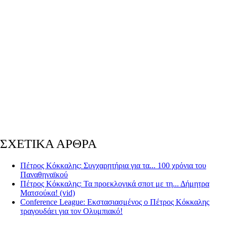
ΣΧΕΤΙΚΑ ΑΡΘΡΑ
Πέτρος Κόκκαλης: Συγχαρητήρια για τα... 100 χρόνια του
Παναθηναϊκού
Πέτρος Κόκκαλης: Τα προεκλογικά σποτ με τη... Δήμητρα
Ματσούκα! (vid)
Conference League: Εκστασιασμένος ο Πέτρος Κόκκαλης
τραγουδάει για τον Ολυμπιακό!