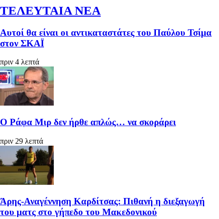
ΤΕΛΕΥΤΑΙΑ ΝΕΑ
Αυτοί θα είναι οι αντικαταστάτες του Παύλου Τσίμα
στον ΣΚΑΪ
πριν 4 λεπτά
Ο Ράφα Μιρ δεν ήρθε απλώς… να σκοράρει
πριν 29 λεπτά
Άρης-Αναγέννηση Καρδίτσας: Πιθανή η διεξαγωγή
του ματς στο γήπεδο του Μακεδονικού