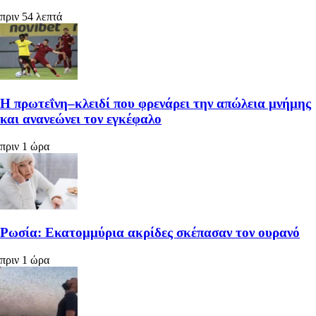
πριν 54 λεπτά
Η πρωτεΐνη–κλειδί που φρενάρει την απώλεια μνήμης
και ανανεώνει τον εγκέφαλο
πριν 1 ώρα
Ρωσία: Εκατομμύρια ακρίδες σκέπασαν τον ουρανό
πριν 1 ώρα