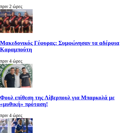
πριν 2 ώρες
Μακεδονικός Γέφυρας: Συμφώνησαν τα αδέρφια
Καραμπούτη
πριν 4 ώρες
Φουλ επίθεση της Λίβερπουλ για Μπαρκολά με
«μυθική» πρόταση!
πριν 4 ώρες