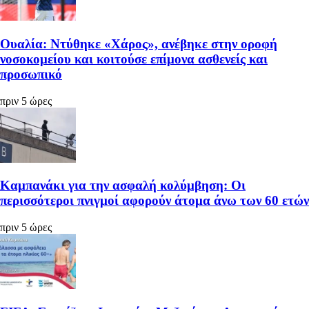
Ουαλία: Ντύθηκε «Χάρος», ανέβηκε στην οροφή
νοσοκομείου και κοιτούσε επίμονα ασθενείς και
προσωπικό
πριν 5 ώρες
Καμπανάκι για την ασφαλή κολύμβηση: Οι
περισσότεροι πνιγμοί αφορούν άτομα άνω των 60 ετών
πριν 5 ώρες