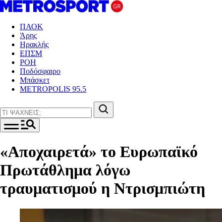
ΠΑΟΚ
Άρης
Ηρακλής
ΕΠΣΜ
ΡΟΗ
Ποδόσφαιρο
Μπάσκετ
METROPOLIS 95.5
«Αποχαιρετά» το Ευρωπαϊκό
Πρωτάθλημα λόγω
τραυματισμού η Ντρισμπιώτη