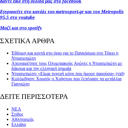
Κάντε like
στη σελίδα μας στο facebook
Εγγραφείτε στο κανάλι του metrosport
.gr
και του Metropolis
95.5 στο youtube
Μαζί και στο spotify
ΣΧΕΤΙΚΑ ΑΡΘΡΑ
Έβδομη και κοντά στο όριο για το Παγκόσμιο στο Τόκιο η
Ντρισμπιώτη
Αποχαιρέτησε τους Ολυμπιακούς Αγώνες η Ντρισμπιώτη με
δάκρυα και την ελληνική σημαία
Ντρισμπιώτη: «Είμαι τυχερή μόνο που ήμουν παρούσα» (vid)
Κολύμβηση: Χρυσός ο Χρήστου που ξεπέρασε τα μετάλλια
Γιαννιώτη
ΔΕΙΤΕ ΠΕΡΙΣΣΟΤΕΡΑ
ΝΕΑ
Στιβος
Αθλητισμός
Ελλάδα