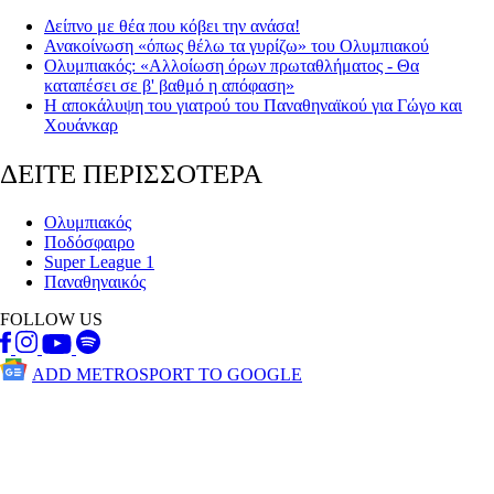
Δείπνο με θέα που κόβει την ανάσα!
Ανακοίνωση «όπως θέλω τα γυρίζω» του Ολυμπιακού
Ολυμπιακός: «Αλλοίωση όρων πρωταθλήματος - Θα
καταπέσει σε β' βαθμό η απόφαση»
Η αποκάλυψη του γιατρού του Παναθηναϊκού για Γώγο και
Χουάνκαρ
ΔΕΙΤΕ ΠΕΡΙΣΣΟΤΕΡΑ
Ολυμπιακός
Ποδόσφαιρο
Super League 1
Παναθηναικός
FOLLOW US
ADD METROSPORT TO GOOGLE