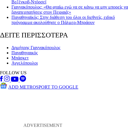
Βεζένκοβ-Ντόρσεϊ
Γιαννακόπουλος: «Θα φταίω εγώ να σε κάνω να μην μπορείς να
ξαναπερπατήσεις στον Πειραιά;»
Παναθηναϊκός: Στην διάθεση του όλοι οι διεθνείς, ειδικό
πρόγραμμα ακολούθησε ο Πάλμερ-Μπράουν
ΔΕΙΤΕ ΠΕΡΙΣΣΟΤΕΡΑ
Δημήτρης Γιαννακόπουλος
Παναθηναικός
Μπάσκετ
Αγγελόπουλοι
FOLLOW US
ADD METROSPORT TO GOOGLE