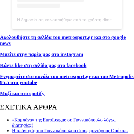
Η δημοσίευση κοινοποιήθηκε από το χρήστη dimitris giannakopoulos (@dpg7000)
Ακολουθήστε τη σελίδα του metrosport.gr και στο google
news
Μπείτε στην παρέα μας στο instagram
Κάντε like στη σελίδα μας στο facebook
Εγγραφείτε στο κανάλι του metrosport.gr και του Metropolis
95.5 στο youtube
Μαζί και στο spotify
ΣΧΕΤΙΚΑ ΑΡΘΡΑ
«Καμπάνα» της EuroLeague σε Γιαννακόπουλο λόγω...
διαιτησίας!
Η απάντηση του Γιαννακόπουλου στους φαντάρους Ουόκαπ-