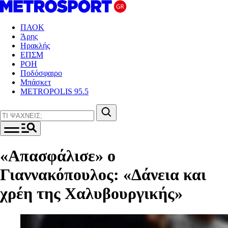
ΠΑΟΚ
Άρης
Ηρακλής
ΕΠΣΜ
ΡΟΗ
Ποδόσφαιρο
Μπάσκετ
METROPOLIS 95.5
«Απασφάλισε» ο
Γιαννακόπουλος: «Δάνεια και
χρέη της Χαλυβουργικής»