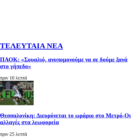
ΤΕΛΕΥΤΑΙΑ ΝΕΑ
ΠΑΟΚ: «Σουαλιό, ανυπομονούμε να σε δούμε ξανά
στο γήπεδο»
πριν 10 λεπτά
Θεσσαλονίκη: Διευρύνεται το ωράριο στο Μετρό-Οι
αλλαγές στα λεωφορεία
πριν 25 λεπτά