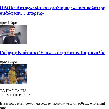
ΠΑΟΚ: Αυτογνωσία και ρεαλισμός: «είσαι καλύτερη
ομάδα και… μπορείς»!
πριν 1 ώρα
Γιώργος Κούτσιας: Έκανε... σεφτέ στην Πορτογαλία
πριν 1 ώρα
ΤΑ ΠΑΝΤΑ ΓΙΑ
ΤΟ METROSPORT
Ενημερωθείτε πρώτοι για όλα τα τελεταία νέα, απευθείας στο email
σας