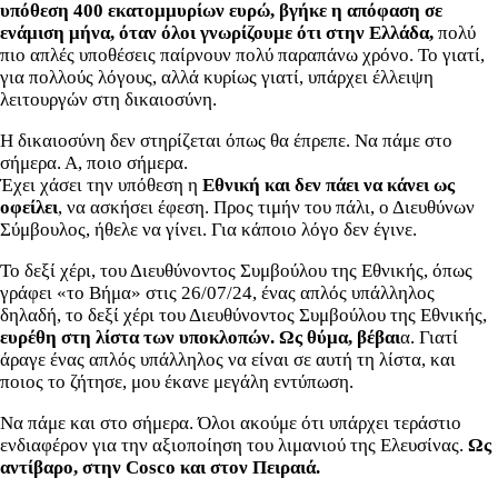
υπόθεση 400 εκατομμυρίων ευρώ, βγήκε η απόφαση σε
ενάμιση μήνα, όταν όλοι γνωρίζουμε ότι στην Ελλάδα,
πολύ
πιο απλές υποθέσεις παίρνουν πολύ παραπάνω χρόνο. Το γιατί,
για πολλούς λόγους, αλλά κυρίως γιατί, υπάρχει έλλειψη
λειτουργών στη δικαιοσύνη.
Η δικαιοσύνη δεν στηρίζεται όπως θα έπρεπε. Να πάμε στο
σήμερα. Α, ποιο σήμερα.
Έχει χάσει την υπόθεση η
Εθνική και δεν πάει να κάνει ως
οφείλει
, να ασκήσει έφεση. Προς τιμήν του πάλι, ο Διευθύνων
Σύμβουλος, ήθελε να γίνει. Για κάποιο λόγο δεν έγινε.
Το δεξί χέρι, του Διευθύνοντος Συμβούλου της Εθνικής, όπως
γράφει «το Βήμα» στις 26/07/24, ένας απλός υπάλληλος
δηλαδή, το δεξί χέρι του Διευθύνοντος Συμβούλου της Εθνικής,
ευρέθη στη λίστα των υποκλοπών. Ως θύμα, βέβαι
α. Γιατί
άραγε ένας απλός υπάλληλος να είναι σε αυτή τη λίστα, και
ποιος το ζήτησε, μου έκανε μεγάλη εντύπωση.
Να πάμε και στο σήμερα. Όλοι ακούμε ότι υπάρχει τεράστιο
ενδιαφέρον για την αξιοποίηση του λιμανιού της Ελευσίνας.
Ως
αντίβαρο, στην Cosco και στον Πειραιά.