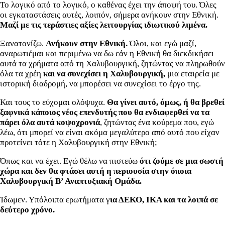
Το λογικό από το λογικό, ο καθένας έχει την άποψή του. Όλες
οι εγκαταστάσεις αυτές, λοιπόν, σήμερα ανήκουν στην Εθνική.
Μαζί με τις τεράστιες αξίες λειτουργίας ιδιωτικού λιμένα.
Ξανατονίζω.
Ανήκουν στην Εθνική.
Όλοι, και εγώ μαζί,
αναρωτιέμαι και περιμένω να δω εάν η Εθνική θα διεκδικήσει
αυτά τα χρήματα από τη Χαλυβουργική, ζητώντας να πληρωθούν
όλα τα χρέη
και να συνεχίσει η Χαλυβουργική,
μια εταιρεία με
ιστορική διαδρομή, να μπορέσει να συνεχίσει το έργο της.
Και τους το εύχομαι ολόψυχα.
Θα γίνει αυτό, όμως, ή θα βρεθεί
ξαφνικά κάποιος νέος επενδυτής που θα ενδιαφερθεί να τα
πάρει όλα αυτά κοψοχρονιά
, ζητώντας ένα κούρεμα που, εγώ
λέω, ότι μπορεί να είναι ακόμα μεγαλύτερο από αυτό που είχαν
προτείνει τότε η Χαλυβουργική στην Εθνική;
Όπως και να έχει. Εγώ θέλω να πιστεύω
ότι ζούμε σε μια σωστή
χώρα και δεν θα φτάσει αυτή η περιουσία στην όποια
Χαλυβουργική Β’ Αναπτυξιακή Ομάδα.
Ίδωμεν. Υπόλοιπα ερωτήματα γ
ια ΔΕΚΟ, ΙΚΑ και τα λοιπά σε
δεύτερο χρόνο.