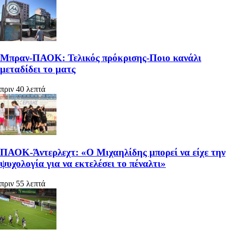
Μπραν-ΠΑΟΚ: Τελικός πρόκρισης-Ποιο κανάλι
μεταδίδει το ματς
πριν 40 λεπτά
ΠΑΟΚ-Άντερλεχτ: «Ο Μιχαηλίδης μπορεί να είχε την
ψυχολογία για να εκτελέσει το πέναλτι»
πριν 55 λεπτά