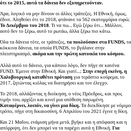
ότι το 2015, αυτά τα δάνεια δεν εξυπηρετούνταν.
Άρα, λογικό να μην δίνουν οι άλλες τράπεζες. Η Εθνική, όμως,
έδινε. Αληθεύει ότι το 2018, φτάνανε τα 562 εκατομμύρια ευρώ;
Το Δεκέμβριο του 2018
. Τι να πω... Εγώ ξέρω ότι... Μάλλον,
αυτό δεν το ξέρω, αυτό το ρωτάω, άλλα ξέρω πιο κάτω.
Όλα τα δάνεια τότε, οι τράπεζες,
τα πουλούσανε στα FUNDS,
τα
κόκκινα δάνεια, τα οποία FUNDS, το βγάλανε στην
πλειστηριασμό,
ακόμα και την πρώτη κατοικία του κόσμου.
Αλλά αυτό το δάνειο, για κάποιο λόγο, δεν πήγε σε κανένα
FUND. Έμεινε στην Εθνική. Και γιατί...;
Στην εποχή εκείνη, η
Χαλυβουργική καταθέτει πρόταση
για τεράστιο κούρεμα, το
2017, ζητώντας κιόλας να διατηρήσει και τον έλεγχο.
Το 2018, αλλάζοντας η διοίκηση, ο νέος Πρόεδρος, και προς
τιμήν του, αρχίζει και κινεί μια υπόθεση παγωμένη.
Καταφέρνει, λοιπόν, να γίνει μια δίκη.
Τα διεκδίκησε με νόμιμο
τρόπο, πήγε στη δικαιοσύνη, 6 Απριλίου του 2021 έγινε η δίκη.
Και 21 Μαΐου, ενάμιση μήνα μετά, βγήκε και η απόφαση και η
απόρριψη, ότι δεν μπορεί να τα παρέχει αυτά η Εθνική.
Για