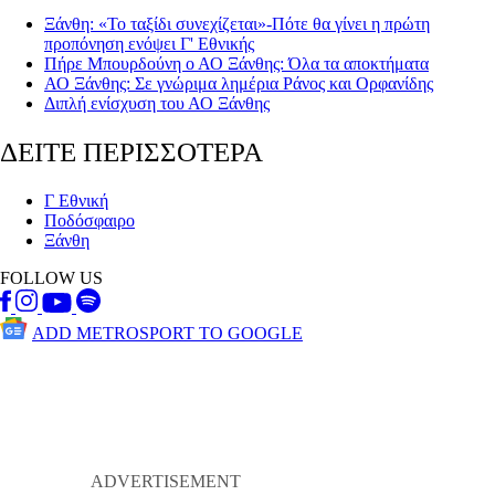
Ξάνθη: «Το ταξίδι συνεχίζεται»-Πότε θα γίνει η πρώτη
προπόνηση ενόψει Γ' Εθνικής
Πήρε Μπουρδούνη ο ΑΟ Ξάνθης: Όλα τα αποκτήματα
ΑΟ Ξάνθης: Σε γνώριμα λημέρια Ράνος και Ορφανίδης
Διπλή ενίσχυση του ΑΟ Ξάνθης
ΔΕΙΤΕ ΠΕΡΙΣΣΟΤΕΡΑ
Γ Εθνική
Ποδόσφαιρο
Ξάνθη
FOLLOW US
ADD METROSPORT TO GOOGLE