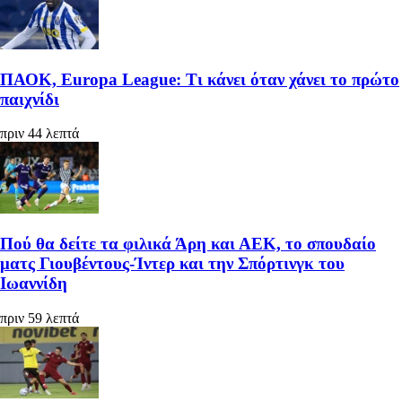
ΠΑΟΚ, Europa League: Τι κάνει όταν χάνει το πρώτο
παιχνίδι
πριν 44 λεπτά
Πού θα δείτε τα φιλικά Άρη και ΑΕΚ, το σπουδαίο
ματς Γιουβέντους-Ίντερ και την Σπόρτινγκ του
Ιωαννίδη
πριν 59 λεπτά