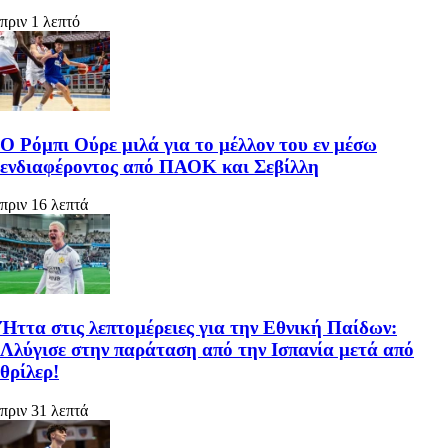
πριν 1 λεπτό
Ο Ρόμπι Ούρε μιλά για το μέλλον του εν μέσω
ενδιαφέροντος από ΠΑΟΚ και Σεβίλλη
πριν 16 λεπτά
Ήττα στις λεπτομέρειες για την Εθνική Παίδων:
Λλύγισε στην παράταση από την Ισπανία μετά από
θρίλερ!
πριν 31 λεπτά