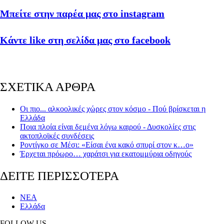
Μπείτε στην παρέα μας στο instagram
Κάντε like στη σελίδα μας στο facebook
ΣΧΕΤΙΚΑ ΑΡΘΡΑ
Οι πιο... αλκοολικές χώρες στον κόσμο - Πού βρίσκεται η
Ελλάδα
Ποια πλοία είναι δεμένα λόγω καιρού - Δυσκολίες στις
ακτοπλοϊκές συνδέσεις
Ροντίγκο σε Μέσι: «Είσαι ένα κακό σπυρί στον κ…ο»
Έρχεται πρόωρο… χαράτσι για εκατομμύρια οδηγούς
ΔΕΙΤΕ ΠΕΡΙΣΣΟΤΕΡΑ
ΝΕΑ
Ελλάδα
FOLLOW US