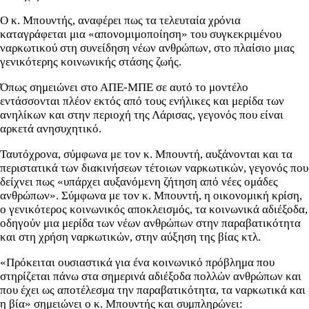
Ο κ. Μπουντής, αναφέρει πως τα τελευταία χρόνια
καταγράφεται μια «απονομιμοποίηση» του συγκεκριμένου
ναρκωτικού στη συνείδηση νέων ανθρώπων, στο πλαίσιο μιας
γενικότερης κοινωνικής στάσης ζωής.
Όπως σημειώνει στο ΑΠΕ-ΜΠΕ σε αυτό το μοντέλο
εντάσσονται πλέον εκτός από τους ενήλικες και μερίδα των
ανηλίκων και στην περιοχή της Λάρισας, γεγονός που είναι
αρκετά ανησυχητικό.
Ταυτόχρονα, σύμφωνα με τον κ. Μπουντή, αυξάνονται και τα
περιστατικά των διακινήσεων τέτοιων ναρκωτικών, γεγονός που
δείχνει πως «υπάρχει αυξανόμενη ζήτηση από νέες ομάδες
ανθρώπων». Σύμφωνα με τον κ. Μπουντή, η οικονομική κρίση,
ο γενικότερος κοινωνικός αποκλεισμός, τα κοινωνικά αδιέξοδα,
οδηγούν μια μερίδα των νέων ανθρώπων στην παραβατικότητα
και στη χρήση ναρκωτικών, στην αύξηση της βίας κτλ.
«Πρόκειται ουσιαστικά για ένα κοινωνικό πρόβλημα που
στηρίζεται πάνω στα σημερινά αδιέξοδα πολλών ανθρώπων και
που έχει ως αποτέλεσμα την παραβατικότητα, τα ναρκωτικά και
η βία» σημειώνει ο κ. Μπουντής και συμπληρώνει: