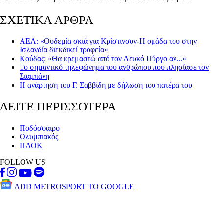
ΣΧΕΤΙΚΑ ΑΡΘΡΑ
ΑΕΛ: «Ουδεμία σκιά για Κρίστινσον-Η ομάδα του στην
Ισλανδία διεκδικεί τροφεία»
Κούδας: «Θα κρεμαστώ από τον Λευκό Πύργο αν...»
Το σημαντικό τηλεφώνημα του ανθρώπου που πλησίασε τον
Σιαμπάνη
Η ανάρτηση του Γ. Σαββίδη με δήλωση του πατέρα του
ΔΕΙΤΕ ΠΕΡΙΣΣΟΤΕΡΑ
Ποδόσφαιρο
Ολυμπιακός
ΠΑΟΚ
FOLLOW US
ADD METROSPORT TO GOOGLE