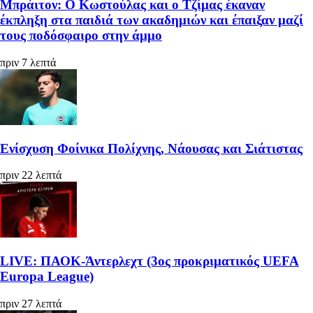
Μπράιτον: Ο Κωστούλας και ο Τζίμας έκαναν
έκπληξη στα παιδιά των ακαδημιών και έπαιξαν μαζί
τους ποδόσφαιρο στην άμμο
πριν 7 λεπτά
Ενίσχυση Φοίνικα Πολίχνης, Νάουσας και Σιάτιστας
πριν 22 λεπτά
LIVE: ΠΑΟΚ-Άντερλεχτ (3ος προκριματικός UEFA
Europa League)
πριν 27 λεπτά