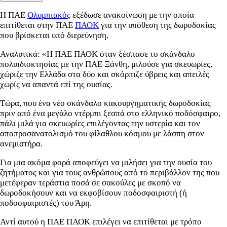
Η ΠΑΕ
Ολυμπιακός
εξέδωσε ανακοίνωση με την οποία
επιτίθεται στην ΠΑΕ
ΠΑΟΚ
για την υπόθεση της δωροδοκίας
που βρίσκεται υπό διερεύνηση.
Αναλυτικά: «Η ΠΑΕ ΠΑΟΚ όταν ξέσπασε το σκάνδαλο
πολυιδιοκτησίας με την ΠΑΕ Ξάνθη, μιλούσε για σκευωρίες,
χώριζε την Ελλάδα στα δύο και σκόρπιζε ύβρεις και απειλές
χωρίς να απαντά επί της ουσίας.
Τώρα, που ένα νέο σκάνδαλο κακουργηματικής δωροδοκίας
πριν από ένα μεγάλο ντέρμπι ξεσπά στο ελληνικό ποδόσφαιρο,
πάλι μιλά για σκευωρίες επιλέγοντας την υστερία και τον
αποπροσανατολισμό του φίλαθλου κόσμου με λάσπη στον
ανεμιστήρα.
Για μια ακόμα φορά αποφεύγει να μιλήσει για την ουσία του
ζητήματος και για τους ανθρώπους από το περιβάλλον της που
μετέφεραν τεράστια ποσά σε σακούλες με σκοπό να
δωροδοκήσουν και να εκφοβίσουν ποδοσφαιριστή (ή
ποδοσφαιριστές) του Άρη.
Αντί αυτού η ΠΑΕ ΠΑΟΚ επιλέγει να επιτίθεται με τρόπο