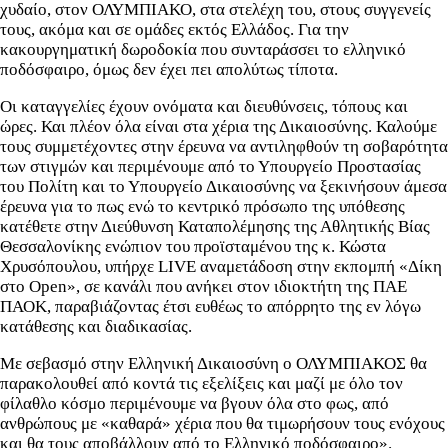
χυδαίο, στον ΟΛΥΜΠΙΑΚΟ, στα στελέχη του, στους συγγενείς
τους, ακόμα και σε ομάδες εκτός Ελλάδος. Για την
κακουργηματική δωροδοκία που συνταράσσει το ελληνικό
ποδόσφαιρο, όμως δεν έχει πει απολύτως τίποτα.
Οι καταγγελίες έχουν ονόματα και διευθύνσεις, τόπους και
ώρες. Και πλέον όλα είναι στα χέρια της Δικαιοσύνης. Καλούμε
τους συμμετέχοντες στην έρευνα να αντιληφθούν τη σοβαρότητα
των στιγμών και περιμένουμε από το Υπουργείο Προστασίας
του Πολίτη και το Υπουργείο Δικαιοσύνης να ξεκινήσουν άμεσα
έρευνα για το πως ενώ το κεντρικό πρόσωπο της υπόθεσης
κατέθετε στην Διεύθυνση Καταπολέμησης της Αθλητικής Βίας
Θεσσαλονίκης ενώπιον του προϊσταμένου της κ. Κώστα
Χρυσόπουλου, υπήρχε LIVE αναμετάδοση στην εκπομπή «Δίκη
στο Open», σε κανάλι που ανήκει στον ιδιοκτήτη της ΠΑΕ
ΠΑΟΚ, παραβιάζοντας έτσι ευθέως το απόρρητο της εν λόγω
κατάθεσης και διαδικασίας.
Με σεβασμό στην Ελληνική Δικαιοσύνη ο ΟΛΥΜΠΙΑΚΟΣ θα
παρακολουθεί από κοντά τις εξελίξεις και μαζί με όλο τον
φίλαθλο κόσμο περιμένουμε να βγουν όλα στο φως, από
ανθρώπους με «καθαρά» χέρια που θα τιμωρήσουν τους ενόχους
και θα τους αποβάλλουν από το Ελληνικό ποδόσφαιρο».