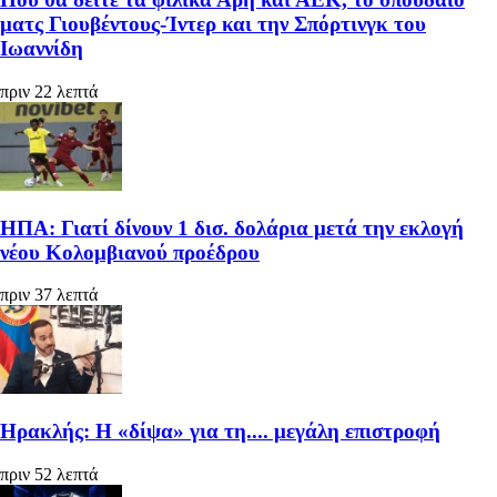
ματς Γιουβέντους-Ίντερ και την Σπόρτινγκ του
Ιωαννίδη
πριν 22 λεπτά
ΗΠΑ: Γιατί δίνουν 1 δισ. δολάρια μετά την εκλογή
νέου Κολομβιανού προέδρου
πριν 37 λεπτά
Ηρακλής: Η «δίψα» για τη.... μεγάλη επιστροφή
πριν 52 λεπτά