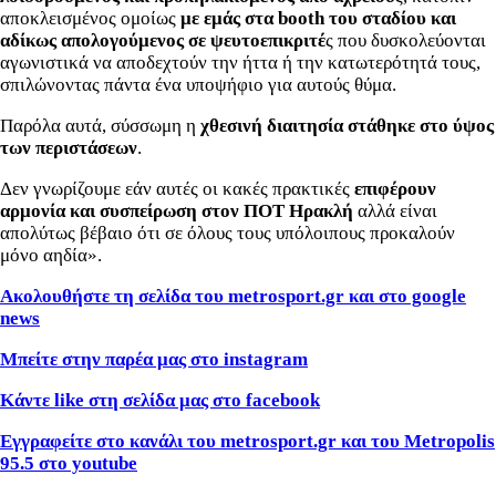
αποκλεισμένος ομοίως
με εμάς στα booth του σταδίου και
αδίκως απολογούμενος σε ψευτοεπικριτέ
ς που δυσκολεύονται
αγωνιστικά να αποδεχτούν την ήττα ή την κατωτερότητά τους,
σπιλώνοντας πάντα ένα υποψήφιο για αυτούς θύμα.
Παρόλα αυτά, σύσσωμη η
χθεσινή διαιτησία στάθηκε στο ύψος
των περιστάσεων
.
Δεν γνωρίζουμε εάν αυτές οι κακές πρακτικές
επιφέρουν
αρμονία και συσπείρωση στον ΠΟΤ Ηρακλή
αλλά είναι
απολύτως βέβαιο ότι σε όλους τους υπόλοιπους προκαλούν
μόνο αηδία».
Ακολουθήστε τη σελίδα του metrosport.gr και στο google
news
Μπείτε στην παρέα μας στο instagram
Κάντε like στη σελίδα μας στο facebook
Εγγραφείτε στο κανάλι του metrosport.gr και του Metropolis
95.5 στο youtube