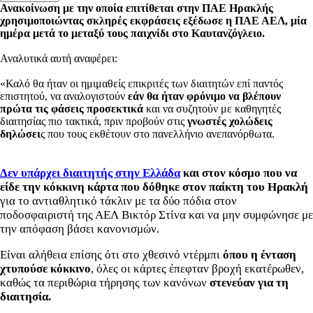
Ανακοίνωση με την οποία επιτίθεται στην ΠΑΕ Ηρακλής
χρησιμοποιώντας σκληρές εκφράσεις εξέδωσε η ΠΑΕ ΑΕΛ, μία
ημέρα μετά το μεταξύ τους παιχνίδι στο Καυτανζόγλειο.
Αναλυτικά αυτή αναφέρει:
«Καλό θα ήταν οι ημιμαθείς επικριτές των διαιτητών επί παντός
επιστητού, να αναλογιστούν
εάν θα ήταν φρόνιμο να βλέπουν
πρώτα τις φάσεις προσεκτικά
και να συζητούν με καθηγητές
διαιτησίας πιο τακτικά, πριν προβούν στις
γνωστές χολώδεις
δηλώσει
ς που τους εκθέτουν στο πανελλήνιο ανεπανόρθωτα.
Δεν υπάρχει διαιτητής στην Ελλάδα
και στον κόσμο που να
είδε την κόκκινη κάρτα που δόθηκε στον παίκτη του Ηρακλή
για το αντιαθλητικό τάκλιν με τα δύο πόδια στον
ποδοσφαιριστή της ΑΕΛ Βικτόρ Στίνα και να μην συμφώνησε με
την απόφαση βάσει κανονισμών.
Είναι αλήθεια επίσης ότι στο χθεσινό ντέρμπι
όπου η ένταση
χτυπούσε κόκκινο
, όλες οι κάρτες έπεφταν βροχή εκατέρωθεν,
καθώς τα περιθώρια τήρησης των κανόνων
στενεύαν για τη
διαιτησία.