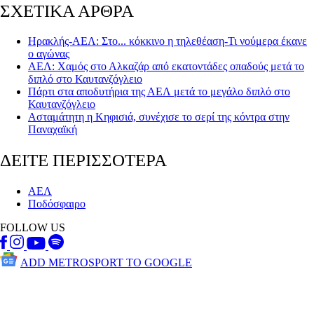
ΣΧΕΤΙΚΑ ΑΡΘΡΑ
Ηρακλής-ΑΕΛ: Στο... κόκκινο η τηλεθέαση-Τι νούμερα έκανε
ο αγώνας
ΑΕΛ: Χαμός στο Αλκαζάρ από εκατοντάδες οπαδούς μετά το
διπλό στο Καυτανζόγλειο
Πάρτι στα αποδυτήρια της ΑΕΛ μετά το μεγάλο διπλό στο
Καυτανζόγλειο
Ασταμάτητη η Κηφισιά, συνέχισε το σερί της κόντρα στην
Παναχαϊκή
ΔΕΙΤΕ ΠΕΡΙΣΣΟΤΕΡΑ
ΑΕΛ
Ποδόσφαιρο
FOLLOW US
ADD METROSPORT TO GOOGLE