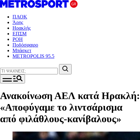
ΠΑΟΚ
Άρης
Ηρακλής
ΕΠΣΜ
ΡΟΗ
Ποδόσφαιρο
Μπάσκετ
METROPOLIS 95.5
Ανακοίνωση ΑΕΛ κατά Ηρακλή:
«Αποφύγαμε το λιντσάρισμα
από φιλάθλους-κανίβαλους»