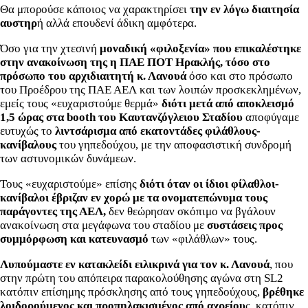
Θα μπορούσε κάποιος να χαρακτηρίσει
την εν λόγω διαιτησία
αυστηρ
ή αλλά επουδενί άδικη αμφότερα.
Όσο για την χτεσινή
μοναδική «φιλοξενία» που επικαλέστηκε
στην ανακοίνωση της η ΠΑΕ ΠΟΤ Ηρακλής, τόσο στο
πρόσωπο του αρχιδιαιτητή κ. Λανουά
όσο και στο πρόσωπο
του Προέδρου της ΠΑΕ ΑΕΛ και των λοιπών προσκεκλημένων,
εμείς τους «ευχαριστούμε θερμά»
διότι μετά από αποκλεισμό
1,5 ώρας στα booth του Καυτανζόγλειου Σταδίου
αποφύγαμε
ευτυχώς το
λιντσάρισμα από εκατοντάδες φιλάθλους-
κανίβαλους
του γηπεδούχου, με την αποφασιστική συνδρομή
των αστυνομικών δυνάμεων.
Τους «ευχαριστούμε» επίσης
διότι όταν οι ίδιοι φίλαθλοι-
κανίβαλοι έβριζαν εν χορώ με τα ονοματεπώνυμα τους
παράγοντες της ΑΕΛ,
δεν θεώρησαν σκόπιμο να βγάλουν
ανακοίνωση στα μεγάφωνα του σταδίου με
συστάσεις προς
συμμόρφωση και κατευνασμό
των «φιλάθλων» τους.
Λυπούμαστε εν κατακλείδι ειλικρινά για τον κ. Λανουά
, που
στην πρώτη του απόπειρα παρακολούθησης αγώνα στη SL2
κατόπιν επίσημης πρόσκλησης από τους γηπεδούχους,
βρέθηκε
λοιδορούμενος και προπηλακισμένος από αχρείου
ς, κατόπιν