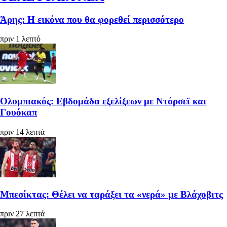
Άρης: Η εικόνα που θα φορεθεί περισσότερο
πριν 1 λεπτό
Ολυμπιακός: Εβδομάδα εξελίξεων με Ντόρσεϊ και
Γουόκαπ
πριν 14 λεπτά
Μπεσίκτας: Θέλει να ταράξει τα «νερά» με Βλάχοβιτς
πριν 27 λεπτά