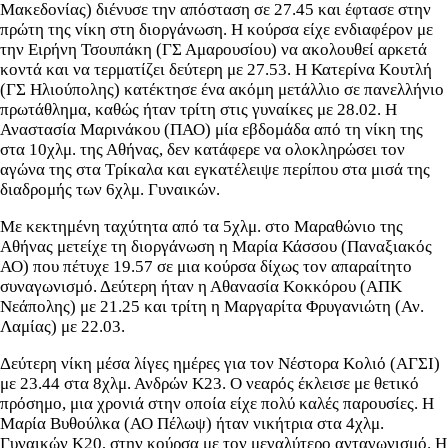
Μακεδονίας) διένυσε την απόσταση σε 27.45 και έφτασε στην
πρώτη της νίκη στη διοργάνωση. Η κούρσα είχε ενδιαφέρον με
την Ειρήνη Τσουπάκη (ΓΣ Αμαρουσίου) να ακολουθεί αρκετά
κοντά και να τερματίζει δεύτερη με 27.53. Η Κατερίνα Κουτλή
(ΓΣ Ηλιούπολης) κατέκτησε ένα ακόμη μετάλλιο σε πανελλήνιο
πρωτάθλημα, καθώς ήταν τρίτη στις γυναίκες με 28.02. Η
Αναστασία Μαρινάκου (ΠΑΟ) μία εβδομάδα από τη νίκη της
στα 10χλμ. της Αθήνας, δεν κατάφερε να ολοκληρώσει τον
αγώνα της στα Τρίκαλα και εγκατέλειψε περίπου στα μισά της
διαδρομής των 6χλμ. Γυναικών.
Με κεκτημένη ταχύτητα από τα 5χλμ. στο Μαραθώνιο της
Αθήνας μετείχε τη διοργάνωση η Μαρία Κάσσου (Παναξιακός
ΑΟ) που πέτυχε 19.57 σε μια κούρσα δίχως τον απαραίτητο
συναγωνισμό. Δεύτερη ήταν η Αθανασία Κοκκόρου (ΑΠΚ
Νεάπολης) με 21.25 και τρίτη η Μαργαρίτα Φρυγανιώτη (Αν.
Λαμίας) με 22.03.
Δεύτερη νίκη μέσα λίγες ημέρες για τον Νέστορα Κολιό (ΑΓΣΙ)
με 23.44 στα 8χλμ. Ανδρών Κ23. Ο νεαρός έκλεισε με θετικό
πρόσημο, μια χρονιά στην οποία είχε πολύ καλές παρουσίες. Η
Μαρία Βυθούλκα (ΑΟ Πέλωψ) ήταν νικήτρια στα 4χλμ.
Γυναικών Κ20, στην κούρσα με τον μεγαλύτερο ανταγωνισμό. Η