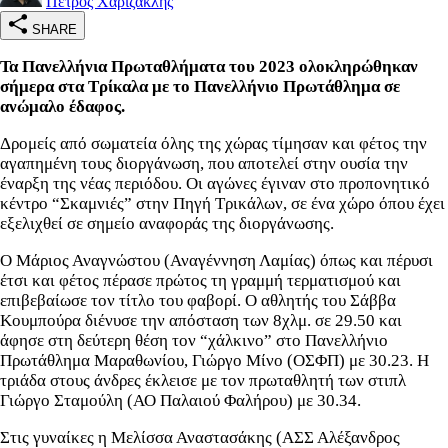
Πέτρος Χαριζακλής
SHARE
Τα Πανελλήνια Πρωταθλήματα του 2023 ολοκληρώθηκαν
σήμερα στα Τρίκαλα με το Πανελλήνιο Πρωτάθλημα σε
ανώμαλο έδαφος.
Δρομείς από σωματεία όλης της χώρας τίμησαν και φέτος την
αγαπημένη τους διοργάνωση, που αποτελεί στην ουσία την
έναρξη της νέας περιόδου. Οι αγώνες έγιναν στο προπονητικό
κέντρο “Σκαμνιές” στην Πηγή Τρικάλων, σε ένα χώρο όπου έχει
εξελιχθεί σε σημείο αναφοράς της διοργάνωσης.
Ο Μάριος Αναγνώστου (Αναγέννηση Λαμίας) όπως και πέρυσι
έτσι και φέτος πέρασε πρώτος τη γραμμή τερματισμού και
επιβεβαίωσε τον τίτλο του φαβορί. Ο αθλητής του Σάββα
Κουμπούρα διένυσε την απόσταση των 8χλμ. σε 29.50 και
άφησε στη δεύτερη θέση τον “χάλκινο” στο Πανελλήνιο
Πρωτάθλημα Μαραθωνίου, Γιώργο Μίνο (ΟΣΦΠ) με 30.23. Η
τριάδα στους άνδρες έκλεισε με τον πρωταθλητή των στιπλ
Γιώργο Σταμούλη (ΑΟ Παλαιού Φαλήρου) με 30.34.
Στις γυναίκες η Μελίσσα Αναστασάκης (ΑΣΣ Αλέξανδρος