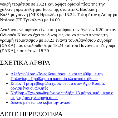
νεαρή τερμάτισε σε 13.21 και άφησε οριακά πίσω της την
χάλκινη πρωταθλήτρια Ευρώπης στα στιπλ, Βασιλική
Καλλιμογιάννη (ΝΓΣ Ηρακλής) με 13.22. Τρίτη ήταν η Δήμητρα
Ντάσκα (ΓΣ Τρικάλων) με 14.00.
Ανάλογο ενδιαφέρον είχε και η κούρσα των Ανδρών Κ20 με τον
Οδυσσέα Κίκα να έχει τις δυνάμεις και να περνά πρώτος τη
γραμμή τερματισμού με 18.23 έναντι του Αθανάσιου Ζυγούρη
(ΣΑΚΑ) που ακολούθησε με 18.24 και του Παναγιώτη Ζυγούρη
(ΣΑΚΑ), που πέτυχε 18.30.
ΣΧΕΤΙΚΑ ΑΡΘΡΑ
Αλεξοπούλου: «Ίσως δοκιμάσουμε και τα 400μ με την
Πολυνίκη - Πρόβλημα η απουσία κλειστού στίβου»
Στίβος: Τρίτη εβδομάδα χωρίς ρεύμα στον Αγιο Κοσμά,
οργισμένοι οι αθλητές
Ναζίρη: «Έχω απωθημένο να πηδήξω 13 μέτρα, από μικρή ο
στίβος ήταν η διαφυγή μου»
Δείπνο με θέα που κόβει την ανάσα!
ΔΕΙΤΕ ΠΕΡΙΣΣΟΤΕΡΑ