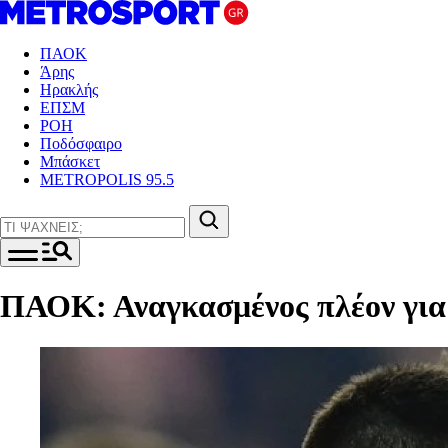
ΠΑΟΚ
Άρης
Ηρακλής
ΕΠΣΜ
ΡΟΗ
Ποδόσφαιρο
Μπάσκετ
METROPOLIS 95.5
ΠΑΟΚ: Αναγκασμένος πλέον για