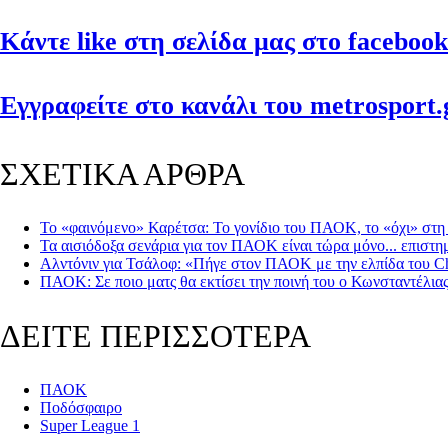
Κάντε like στη σελίδα μας στο facebook
Εγγραφείτε στο κανάλι του metrosport.g
ΣΧΕΤΙΚΑ ΑΡΘΡΑ
Το «φαινόμενο» Καρέτσα: Το γονίδιο του ΠΑΟΚ, το «όχι» στη Σί
Τα αισιόδοξα σενάρια για τον ΠΑΟΚ είναι τώρα μόνο... επιστη
Αλντόνιν για Τσάλοφ: «Πήγε στον ΠΑΟΚ με την ελπίδα του C
ΠΑΟΚ: Σε ποιο ματς θα εκτίσει την ποινή του ο Κωνσταντέλια
ΔΕΙΤΕ ΠΕΡΙΣΣΟΤΕΡΑ
ΠΑΟΚ
Ποδόσφαιρο
Super League 1