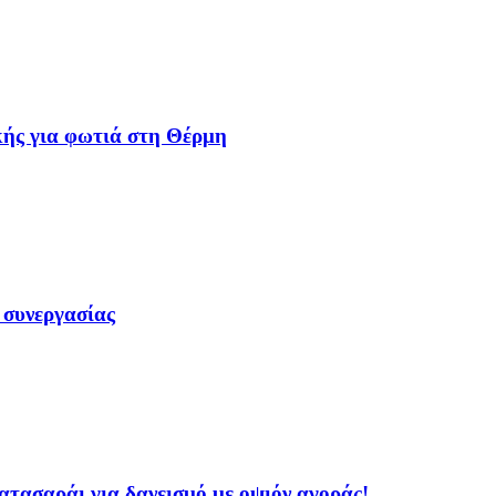
ής για φωτιά στη Θέρμη
 συνεργασίας
ασαράι για δανεισμό με οψιόν αγοράς!