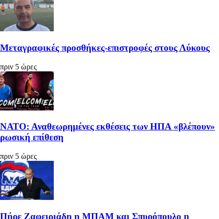
Μεταγραφικές προσθήκες-επιστροφές στους Λύκους
πριν 5 ώρες
ΝΑΤΟ: Αναθεωρημένες εκθέσεις των ΗΠΑ «βλέπουν»
ρωσική επίθεση
πριν 5 ώρες
Πήρε Ζαφειριάδη η ΜΠΑΜ και Σπυρόπουλο η