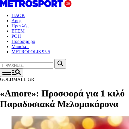
ΠΑΟΚ
Άρης
Ηρακλής
ΕΠΣΜ
ΡΟΗ
Ποδόσφαιρο
Μπάσκετ
METROPOLIS 95.5
GOLDMALL.GR
«Amore»: Προσφορά για 1 κιλό
Παραδοσιακά Μελομακάρονα