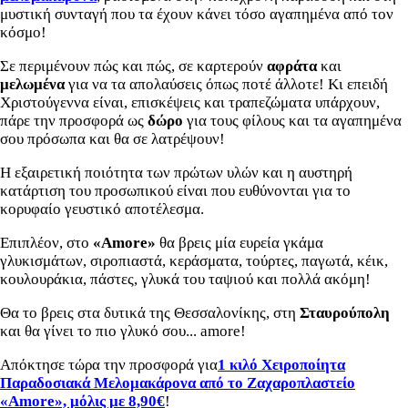
μυστική συνταγή που τα έχουν κάνει τόσο αγαπημένα από τον
κόσμο!
Σε περιμένουν πώς και πώς, σε καρτερούν
αφράτα
και
μελωμένα
για να τα απολαύσεις όπως ποτέ άλλοτε! Κι επειδή
Χριστούγεννα είναι, επισκέψεις και τραπεζώματα υπάρχουν,
πάρε την προσφορά ως
δώρο
για τους φίλους και τα αγαπημένα
σου πρόσωπα και θα σε λατρέψουν!
Η εξαιρετική ποιότητα των πρώτων υλών και η αυστηρή
κατάρτιση του προσωπικού είναι που ευθύνονται για το
κορυφαίο γευστικό αποτέλεσμα.
Επιπλέον, στο
«Amore»
θα βρεις μία ευρεία γκάμα
γλυκισμάτων, σιροπιαστά, κεράσματα, τούρτες, παγωτά, κέικ,
κουλουράκια, πάστες, γλυκά του ταψιού και πολλά ακόμη!
Θα το βρεις στα δυτικά της Θεσσαλονίκης, στη
Σταυρούπολη
και θα γίνει το πιο γλυκό σου... amore!
Απόκτησε τώρα την προσφορά για
1 κιλό Χειροποίητα
Παραδοσιακά Μελομακάρονα από το Ζαχαροπλαστείο
«Amore», μόλις με 8,90€
!