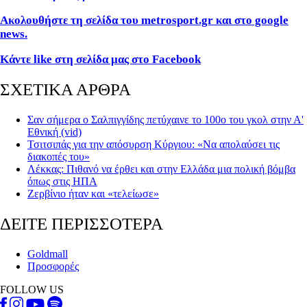
Ακολουθήστε τη σελίδα του metrosport.gr και στο google
news.
Κάντε like στη σελίδα μας στο Facebook
ΣΧΕΤΙΚΑ ΑΡΘΡΑ
Σαν σήμερα ο Σαλπιγγίδης πετύχαινε το 100ο του γκολ στην Α'
Εθνική (vid)
Τσιτσιπάς για την απόσυρση Κύργιου: «Να απολαύσει τις
διακοπές του»
Λέκκας: Πιθανό να έρθει και στην Ελλάδα μια πολική βόμβα
όπως στις ΗΠΑ
Ζερβίνιο ήταν και «τελείωσε»
ΔΕΙΤΕ ΠΕΡΙΣΣΟΤΕΡΑ
Goldmall
Προσφορές
FOLLOW US