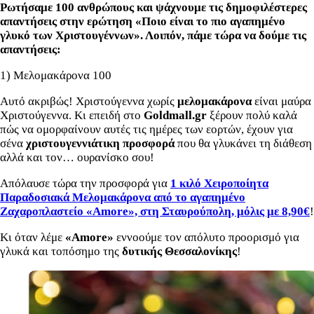
Ρωτήσαμε 100 ανθρώπους και ψάχνουμε τις δημοφιλέστερες
απαντήσεις στην ερώτηση «Ποιο είναι το πιο αγαπημένο
γλυκό των Χριστουγέννων». Λοιπόν, πάμε τώρα να δούμε τις
απαντήσεις:
1) Μελομακάρονα 100
Αυτό ακριβώς! Χριστούγεννα χωρίς
μελομακάρονα
είναι μαύρα
Χριστούγεννα. Κι επειδή στο
Goldmall.gr
ξέρουν πολύ καλά
πώς να ομορφαίνουν αυτές τις ημέρες των εορτών, έχουν για
σένα
χριστουγεννιάτικη προσφορά
που θα γλυκάνει τη διάθεση
αλλά και τον… ουρανίσκο σου!
Απόλαυσε τώρα την προσφορά για
1 κιλό Χειροποίητα
Παραδοσιακά Μελομακάρονα από το αγαπημένο
Ζαχαροπλαστείο «Amore», στη Σταυρούπολη, μόλις με 8,90€
!
Κι όταν λέμε
«
Amore»
εννοούμε τον απόλυτο προορισμό για
γλυκά και τοπόσημο της
δυτικής Θεσσαλονίκης
!