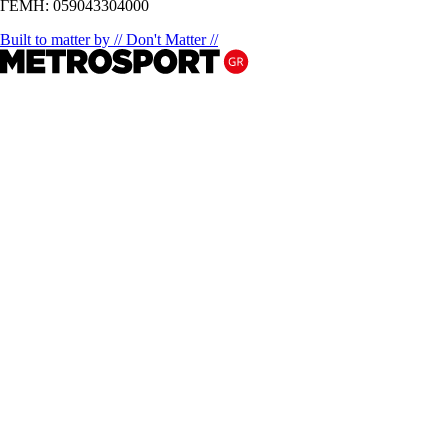
ΓΕΜΗ: 059043304000
Built to matter by // Don't Matter //