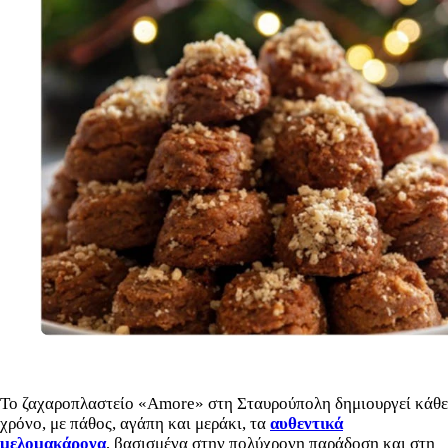
Το ζαχαροπλαστείο «Amore» στη Σταυρούπολη δημιουργεί κάθε
χρόνο, με πάθος, αγάπη και μεράκι, τα
αυθεντικά
μελομακάρονα
, βασισμένα στην πολύχρονη παράδοση και στη