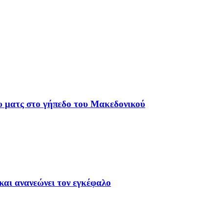
υ ματς στο γήπεδο του Μακεδονικού
και ανανεώνει τον εγκέφαλο