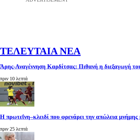
ΤΕΛΕΥΤΑΙΑ ΝΕΑ
Άρης-Αναγέννηση Καρδίτσας: Πιθανή η διεξαγωγή το
πριν 10 λεπτά
Η πρωτεΐνη–κλειδί που φρενάρει την απώλεια μνήμης 
πριν 25 λεπτά