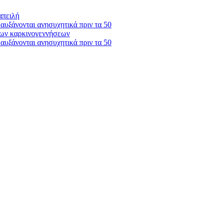
απειλή
 αυξάνονται ανησυχητικά πριν τα 50
των καρκινογεννήσεων
 αυξάνονται ανησυχητικά πριν τα 50