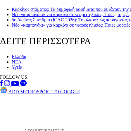
Καρκίνος στόματος: Τα δημοφιλή ροφήματα που αυξάνουν την 
Νέο «καμπανάκι» για καρκίνο σε νεαρές ηλικίες: Ποιες μορφές
5ο Διεθνές Συνέδριο (ICAC 2026): Το αλκοόλ ως παράγοντας 
Νέο «καμπανάκι» για καρκίνο σε νεαρές ηλικίες: Ποιες μορφές
ΔΕΙΤΕ ΠΕΡΙΣΣΟΤΕΡΑ
Ελλάδα
ΝΕΑ
Υγεία
FOLLOW US
ADD METROSPORT TO GOOGLE