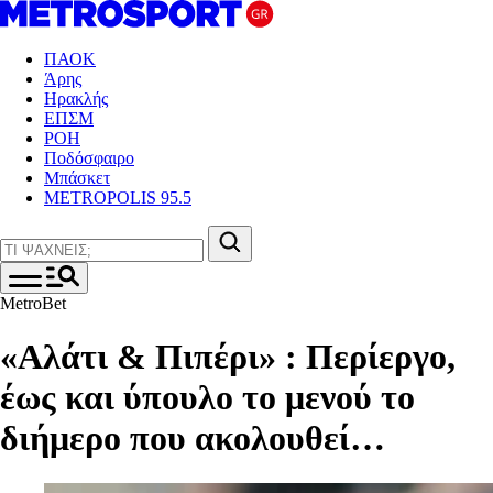
ΠΑΟΚ
Άρης
Ηρακλής
ΕΠΣΜ
ΡΟΗ
Ποδόσφαιρο
Μπάσκετ
METROPOLIS 95.5
MetroBet
«Αλάτι & Πιπέρι» : Περίεργο,
έως και ύπουλο το μενού το
διήμερο που ακολουθεί…