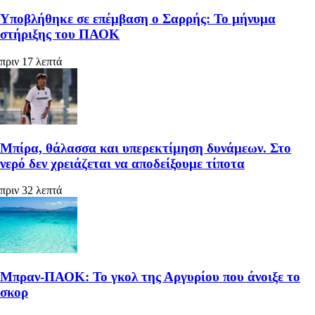
Υποβλήθηκε σε επέμβαση ο Σαρρής: Το μήνυμα
στήριξης του ΠΑΟΚ
πριν 17 λεπτά
Μπίρα, θάλασσα και υπερεκτίμηση δυνάμεων. Στο
νερό δεν χρειάζεται να αποδείξουμε τίποτα
πριν 32 λεπτά
Μπραν-ΠΑΟΚ: Το γκολ της Αργυρίου που άνοιξε το
σκορ