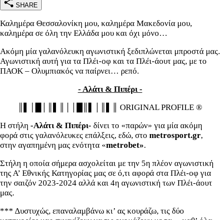
SHARE
Καλημέρα Θεσσαλονίκη μου, καλημέρα Μακεδονία μου,
καλημέρα σε όλη την Ελλάδα μου και όχι μόνο…
Ακόμη μία γαλανόλευκη αγωνιστική ξεδιπλώνεται μπροστά μας.
Αγωνιστική αυτή για τα Πλέι-οφ και τα Πλέι-άουτ μας, με το
ΠΑΟΚ – Ολυμπιακός να παίρνει… ρεπό.
- Αλάτι & Πιπέρι -
║▌│█│║▌║││█║▌│║▌║ ORIGINAL PROFILE ®
Η στήλη
-Αλάτι & Πιπέρι-
δίνει το «παρών» για μία ακόμη
φορά στις γαλανόλευκες επάλξεις, εδώ, στο
metrosport.
gr
,
στην αγαπημένη μας ενότητα «
metrobet»
.
Στήλη η οποία σήμερα ασχολείται με την 5η πλέον αγωνιστική
της Α’ Εθνικής Κατηγορίας μας σε ό,τι αφορά στα Πλέι-οφ για
την σαιζόν 2023-2024 αλλά και 4η αγωνιστική των Πλέι-άουτ
μας.
*** Δυστυχώς, επαναλαμβάνω κι’ ας κουράζω, τις δύο