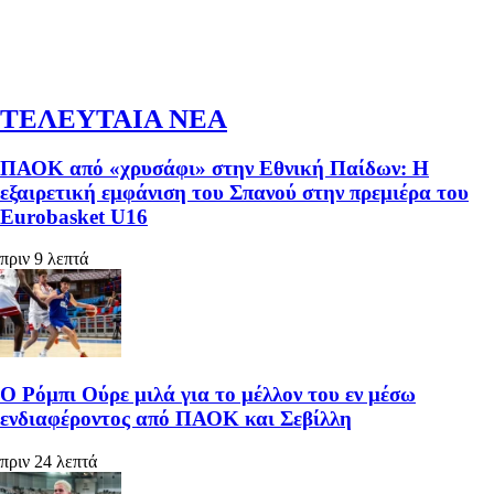
ΤΕΛΕΥΤΑΙΑ ΝΕΑ
ΠΑΟΚ από «χρυσάφι» στην Εθνική Παίδων: Η
εξαιρετική εμφάνιση του Σπανού στην πρεμιέρα του
Eurobasket U16
πριν 9 λεπτά
Ο Ρόμπι Ούρε μιλά για το μέλλον του εν μέσω
ενδιαφέροντος από ΠΑΟΚ και Σεβίλλη
πριν 24 λεπτά