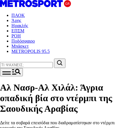
ΠΑΟΚ
Άρης
Ηρακλής
ΕΠΣΜ
ΡΟΗ
Ποδόσφαιρο
Μπάσκετ
METROPOLIS 95.5
Αλ Νασρ-Αλ Χιλάλ: Άγρια
οπαδική βία στο ντέρμπι της
Σαουδικής Αραβίας
Δείτε τα σοβαρά επεισόδια που διαδραματίστηκαν στο ντέρμπι
κορυφής της Σαουδικής Αραβίας