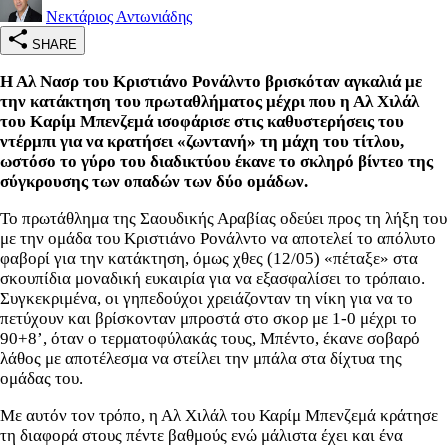
Νεκτάριος Αντωνιάδης
SHARE
Η Αλ Νασρ του Κριστιάνο Ρονάλντο βρισκόταν αγκαλιά με
την κατάκτηση του πρωταθλήματος μέχρι που η Αλ Χιλάλ
του Καρίμ Μπενζεμά ισοφάρισε στις καθυστερήσεις του
ντέρμπι για να κρατήσει «ζωντανή» τη μάχη του τίτλου,
ωστόσο το γύρο του διαδικτύου έκανε το σκληρό βίντεο της
σύγκρουσης των οπαδών των δύο ομάδων.
Το πρωτάθλημα της Σαουδικής Αραβίας οδεύει προς τη λήξη του
με την ομάδα του Κριστιάνο Ρονάλντο να αποτελεί το απόλυτο
φαβορί για την κατάκτηση, όμως χθες (12/05) «πέταξε» στα
σκουπίδια μοναδική ευκαιρία για να εξασφαλίσει το τρόπαιο.
Συγκεκριμένα, οι γηπεδούχοι χρειάζονταν τη νίκη για να το
πετύχουν και βρίσκονταν μπροστά στο σκορ με 1-0 μέχρι το
90+8’, όταν ο τερματοφύλακάς τους, Μπέντο, έκανε σοβαρό
λάθος με αποτέλεσμα να στείλει την μπάλα στα δίχτυα της
ομάδας του.
Με αυτόν τον τρόπο, η Αλ Χιλάλ του Καρίμ Μπενζεμά κράτησε
τη διαφορά στους πέντε βαθμούς ενώ μάλιστα έχει και ένα