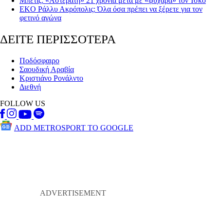
Μπέτις: «Αστεράτη» 21 χρόνια μετά με «ψυχάρα» τον Ίσκο
EKO Ράλλυ Ακρόπολις: Όλα όσα πρέπει να ξέρετε για τον
φετινό αγώνα
ΔΕΙΤΕ ΠΕΡΙΣΣΟΤΕΡΑ
Ποδόσφαιρο
Σαουδική Αραβία
Κριστιάνο Ρονάλντο
Διεθνή
FOLLOW US
ADD METROSPORT TO GOOGLE