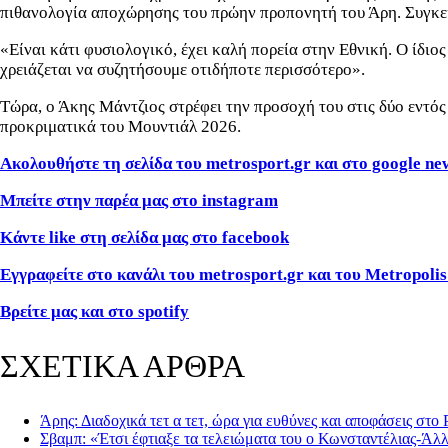
πιθανολογία αποχώρησης του πρώην προπονητή του Άρη. Συγκε
«Είναι κάτι φυσιολογικό, έχει καλή πορεία στην Εθνική. Ο ίδιο
χρειάζεται να συζητήσουμε οτιδήποτε περισσότερο».
Τώρα, ο Άκης Μάντζιος στρέφει την προσοχή του στις δύο εντός 
προκριματικά του Μουντιάλ 2026.
Ακολουθήστε τη σελίδα του
metrosport
.
gr
και στο
google ne
Μπείτε στην παρέα μας στο instagram
Κάντε like στη σελίδα μας στο facebook
Εγγραφείτε στο κανάλι του metrosport.gr και του Metropolis
Βρείτε μας και στο spotify
ΣΧΕΤΙΚΑ ΑΡΘΡΑ
Άρης: Διαδοχικά τετ α τετ, ώρα για ευθύνες και αποφάσεις στο 
Σβαμπ: «Έτσι έφτιαξε τα τελειώματα του ο Κωνσταντέλιας-Άλ