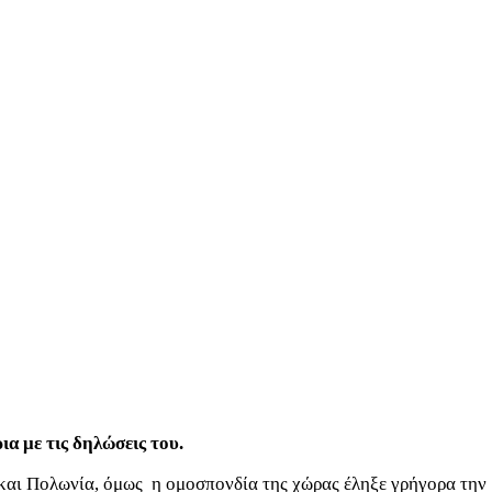
α με τις δηλώσεις του.
 και Πολωνία, όμως η ομοσπονδία της χώρας έληξε γρήγορα την