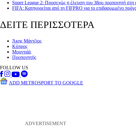
Super League 2: Προσεχώς η έλευση του 38ου προπονητή στη σ
FIFA: Κατηγορείται από τη FIFPRO για το επιβαρυμμένο πρό
ΔΕΙΤΕ ΠΕΡΙΣΣΟΤΕΡΑ
Άκης Μάντζιος
Κύπρος
Μουντιάλ
Προπονητής
FOLLOW US
ADD METROSPORT TO GOOGLE