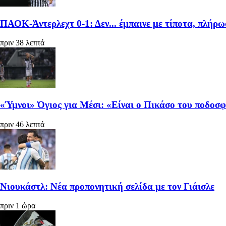
ΠΑΟΚ-Άντερλεχτ 0-1: Δεν... έμπαινε με τίποτα, πλήρωσ
πριν 38 λεπτά
«Ύμνοι» Όγιος για Μέσι: «Είναι ο Πικάσο του ποδοσ
πριν 46 λεπτά
Νιουκάστλ: Νέα προπονητική σελίδα με τον Γιάισλε
πριν 1 ώρα