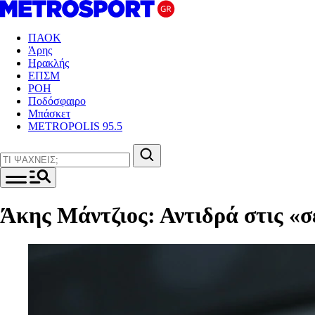
ΠΑΟΚ
Άρης
Ηρακλής
ΕΠΣΜ
ΡΟΗ
Ποδόσφαιρο
Μπάσκετ
METROPOLIS 95.5
Άκης Μάντζιος: Αντιδρά στις «σ