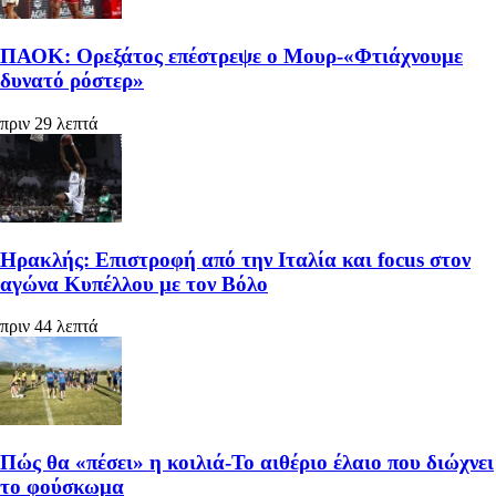
ΠΑΟΚ: Ορεξάτος επέστρεψε ο Μουρ-«Φτιάχνουμε
δυνατό ρόστερ»
πριν 29 λεπτά
Ηρακλής: Επιστροφή από την Ιταλία και focus στον
αγώνα Κυπέλλου με τον Βόλο
πριν 44 λεπτά
Πώς θα «πέσει» η κοιλιά-Το αιθέριο έλαιο που διώχνει
το φούσκωμα