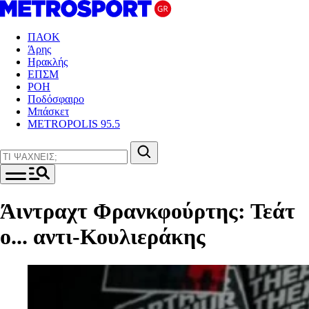
ΠΑΟΚ
Άρης
Ηρακλής
ΕΠΣΜ
ΡΟΗ
Ποδόσφαιρο
Μπάσκετ
METROPOLIS 95.5
Άιντραχτ Φρανκφούρτης: Τεάτ
ο... αντι-Κουλιεράκης