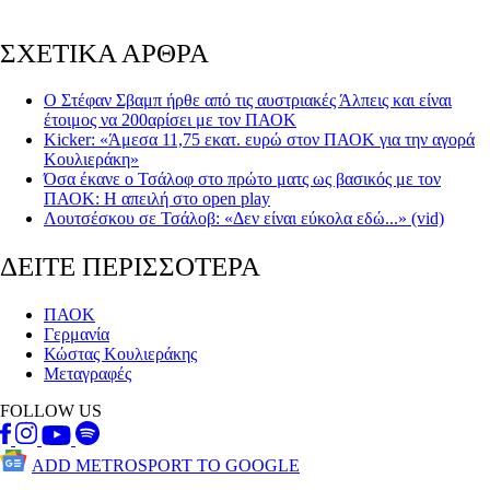
ΣΧΕΤΙΚΑ ΑΡΘΡΑ
Ο Στέφαν Σβαμπ ήρθε από τις αυστριακές Άλπεις και είναι
έτοιμος να 200αρίσει με τον ΠΑΟΚ
Kicker: «Άμεσα 11,75 εκατ. ευρώ στον ΠΑΟΚ για την αγορά
Κουλιεράκη»
Όσα έκανε ο Τσάλοφ στο πρώτο ματς ως βασικός με τον
ΠΑΟΚ: Η απειλή στο open play
Λουτσέσκου σε Τσάλοβ: «Δεν είναι εύκολα εδώ...» (vid)
ΔΕΙΤΕ ΠΕΡΙΣΣΟΤΕΡΑ
ΠΑΟΚ
Γερμανία
Κώστας Κουλιεράκης
Μεταγραφές
FOLLOW US
ADD METROSPORT TO GOOGLE