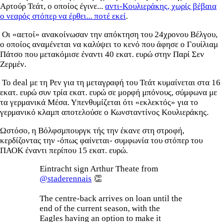
Αρτούρ Τεάτ, ο οποίος έγινε...
αντι-Κουλιεράκης, χωρίς βέβαια
ο νεαρός στόπερ να έρθει... ποτέ εκεί
.
Οι «αετοί» ανακοίνωσαν την απόκτηση του 24χρονου Βέλγου,
ο οποίος αναμένεται να καλύψει το κενό που άφησε ο Γουίλιαμ
Πάτσο που μετακόμισε έναντι 40 εκατ. ευρώ στην Παρί Σεν
Ζερμέν.
Το deal με τη Ρεν για τη μεταγραφή του Τεάτ κυμαίνεται στα 16
εκατ. ευρώ συν τρία εκατ. ευρώ σε μορφή μπόνους, σύμφωνα με
τα γερμανικά Μέσα. Υπενθυμίζεται ότι «εκλεκτός» για το
γερμανικό κλαμπ αποτελούσε ο Κωνσταντίνος Κουλιεράκης.
Ωστόσο, η Βόλφσμπουργκ τής την έκανε στη στροφή,
κερδίζοντας την -όπως φαίνεται- συμφωνία του στόπερ του
ΠΑΟΚ έναντι περίπου 15 εκατ. ευρώ.
Eintracht sign Arthur Theate from
@staderennais
👏
The centre-back arrives on loan until the
end of the current season, with the
Eagles having an option to make it