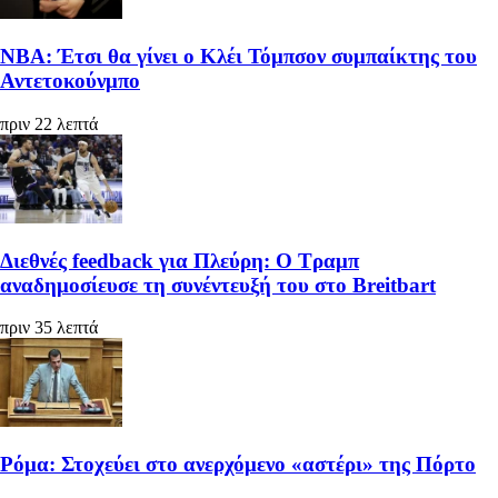
ΝΒΑ: Έτσι θα γίνει ο Κλέι Τόμπσον συμπαίκτης του
Αντετοκούνμπο
πριν 22 λεπτά
Διεθνές feedback για Πλεύρη: Ο Τραμπ
αναδημοσίευσε τη συνέντευξή του στο Breitbart
πριν 35 λεπτά
Ρόμα: Στοχεύει στο ανερχόμενο «αστέρι» της Πόρτο