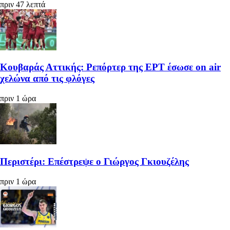
πριν 47 λεπτά
Κουβαράς Αττικής: Ρεπόρτερ της ΕΡΤ έσωσε on air
χελώνα από τις φλόγες
πριν 1 ώρα
Περιστέρι: Επέστρεψε ο Γιώργος Γκιουζέλης
πριν 1 ώρα