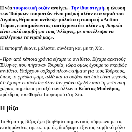
Η νέα
τουριστική σεζόν
ανοίγει...
Την ίδια στιγμή
, η έλευση
των Τούρκων τουριστών είναι μαζική πλέον στα νησιά του
Αιγαίου, θέμα που ανέδειξε μάλιστα η εκπομπή «Action
Τώρα», επισημαίνοντας ταυτόχρονα ότι πλέον
«η Τουρκία
είναι πολύ ακριβή για τους Έλληνες, με αποτέλεσμα να
επιλέγουμε τα νησιά μας».
Η εκπομπή έκανε, μάλιστα, σύνδεση και με τη Χίο.
«Πριν από κάποια χρόνια είχαμε το αντίθετο. Είχαμε αρκετούς
Έλληνες, που πήγαιναν Τουρκία, τώρα όμως έχουμε το ακριβώς
αντίθετο. Υπάρχουν σοβαρά πλεονεκτήματα για τους Τούρκους,
όπως το φρέσκο ψάρι, αλλά και το ουζάκι και έτσι είναι γεγονός
ότι έχουμε επισκέπτες όλον τον χρόνο σχεδόν από τη γειτονική
χώρα»,
σημείωσε μεταξύ των άλλων ο
Κώστας Μούνδρος
,
πρόεδρος του Φορέα Τουρισμού στη Χίο.
Η βίζα
Το θέμα της βίζας έχει βοηθήσει σημαντικά, σύμφωνα με τις
επισημάνσεις της εκπομπής, διαδραματίζοντας κομβικό ρόλο