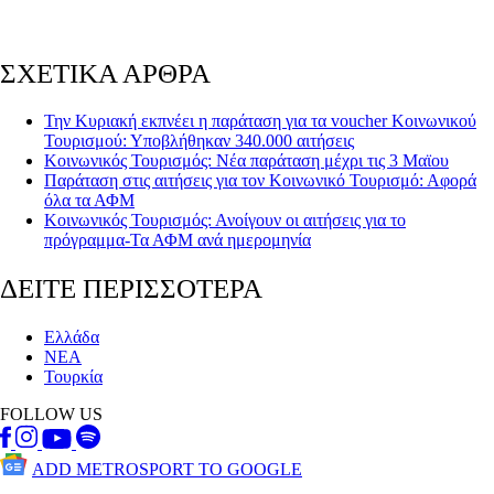
ΣΧΕΤΙΚΑ ΑΡΘΡΑ
Την Κυριακή εκπνέει η παράταση για τα voucher Κοινωνικού
Τουρισμού: Υποβλήθηκαν 340.000 αιτήσεις
Κοινωνικός Τουρισμός: Νέα παράταση μέχρι τις 3 Μαϊου
Παράταση στις αιτήσεις για τον Κοινωνικό Τουρισμό: Αφορά
όλα τα ΑΦΜ
Κοινωνικός Τουρισμός: Ανοίγουν οι αιτήσεις για το
πρόγραμμα-Τα ΑΦΜ ανά ημερομηνία
ΔΕΙΤΕ ΠΕΡΙΣΣΟΤΕΡΑ
Ελλάδα
ΝΕΑ
Τουρκία
FOLLOW US
ADD METROSPORT TO GOOGLE