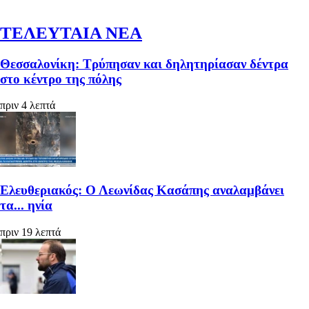
ΤΕΛΕΥΤΑΙΑ ΝΕΑ
Θεσσαλονίκη: Τρύπησαν και δηλητηρίασαν δέντρα
στο κέντρο της πόλης
πριν 4 λεπτά
Ελευθεριακός: Ο Λεωνίδας Κασάπης αναλαμβάνει
τα... ηνία
πριν 19 λεπτά