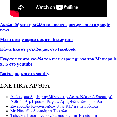
Ακολουθήστε τη σελίδα του metrosport
.gr
και στο google
news
Μπείτε στην παρέα μας στο instagram
Κάντε like
στη σελίδα μας στο facebook
Εγγραφείτε στο κανάλι του metrosport
.gr
και του Metropolis
95.5 στο youtube
Βρείτε μας και στο spotify
ΣΧΕΤΙΚΑ ΑΡΘΡΑ
Από τις ακαδημίες της Μίλαν στην Αρτα- Νέα από Σαρακηνό,
Ανθούπολη, Πρόοδο Ρωγών, Αρης Φιλιατών, Τρίκαλα
Συνεργασία Κανονιέρηδων στην Κ17 με τα Τρίκαλα
Με Νίκο Θεοδοσιάδη τα Τρίκαλα
Τρίκαλα: Ποιος είναι ο νέος προπονητής-Η επίσημη