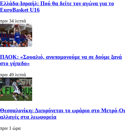
Ελλάδα-Ισραήλ: Πού θα δείτε τον αγώνα για το
EuroBasket U16
πριν 34 λεπτά
ΠΑΟΚ: «Σουαλιό, ανυπομονούμε να σε δούμε ξανά
στο γήπεδο»
πριν 49 λεπτά
Θεσσαλονίκη: Διευρύνεται το ωράριο στο Μετρό-Οι
αλλαγές στα λεωφορεία
πριν 1 ώρα