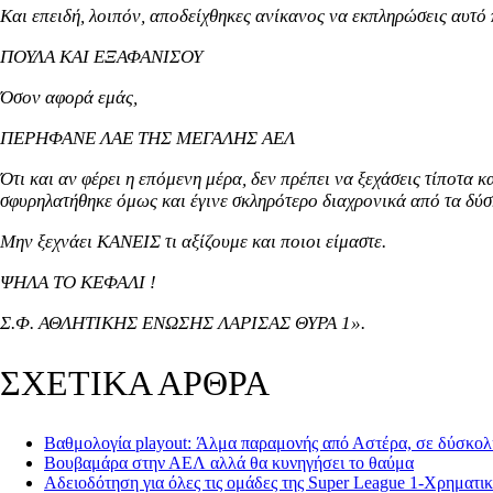
Και επειδή, λοιπόν, αποδείχθηκες ανίκανος να εκπληρώσεις αυτό 
ΠΟΥΛΑ ΚΑΙ ΕΞΑΦΑΝΙΣΟΥ
Όσον αφορά εμάς,
ΠΕΡΗΦΑΝΕ ΛΑΕ ΤΗΣ ΜΕΓΑΛΗΣ ΑΕΛ
Ότι και αν φέρει η επόμενη μέρα, δεν πρέπει να ξεχάσεις τίποτα κ
σφυρηλατήθηκε όμως και έγινε σκληρότερο διαχρονικά από τα δύσ
Μην ξεχνάει ΚΑΝΕΙΣ τι αξίζουμε και ποιοι είμαστε.
ΨΗΛΑ ΤΟ ΚΕΦΑΛΙ !
Σ.Φ. ΑΘΛΗΤΙΚΗΣ ΕΝΩΣΗΣ ΛΑΡΙΣΑΣ ΘΥΡΑ 1».
ΣΧΕΤΙΚΑ ΑΡΘΡΑ
Βαθμολογία playout: Άλμα παραμονής από Αστέρα, σε δύσκο
Βουβαμάρα στην ΑΕΛ αλλά θα κυνηγήσει το θαύμα
Αδειοδότηση για όλες τις ομάδες της Super League 1-Χρηματι