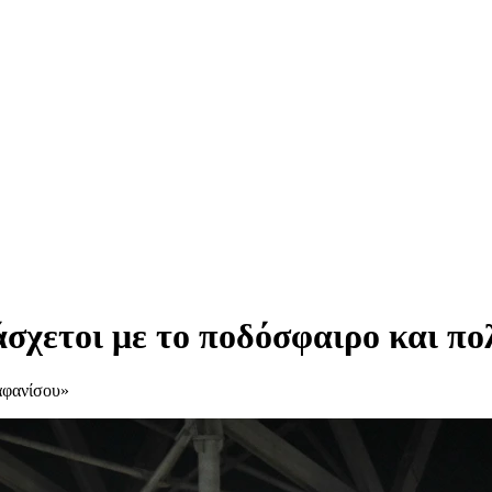
χετοι με το ποδόσφαιρο και πο
αφανίσου»