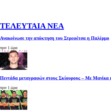
ΤΕΛΕΥΤΑΙΑ ΝΕΑ
Ανακοίνωσε την απόκτηση του Στρεφέτσα η Παλέρμο
πριν 1 ώρα
Πεντάδα μεταγραφών στους Σκίουρους – Με Μανίκα 
πριν 1 ώρα