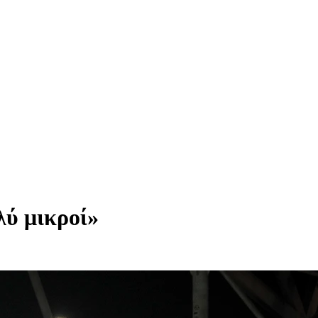
λύ μικροί»