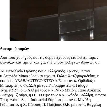
Δυναμικό παρών
Από τους χορηγούς και τις συμμετέχουσες εταιρείες, παρών
φώναξαν και τιμήθηκαν για την υποστήριξη των Αγώνων οι:
Τα Μεταλλεία Θράκης και ο Ελληνικός Χρυσός με τον
κ.Λεωνίδα Μπακούρα και την κα. Γιώτα Χατζηπαραδείση, η
εταιρεία ΑΒΑΞ/AUTECO ΚΤΕΟ Α.Ε. με τον κ. Ορθόδοξο
Μπακιρτζή, ο ΦοΔΣΑ με τον Γ. Γραμματέα κ. Γιώργο
Ταχμετζίδη, ο Ο.Λ.Θ με τους κ.κ. Νίκο Μπίρη, Τάσο Ασκητά,
Σωτήρη Τζιούρα, η Ο.Τ.Ο.Ε με τους κ.κ. Ανδρέα Καλλίρη, Κώστα
Τρυφωνόπουλο, η Industrial Support με τον κ. Μιχάλη
Γιάμπαστο, η Χ. Πάππας-Π. Ποϊζίδου Ο.Ε. με τον κ. Βαγγέλη