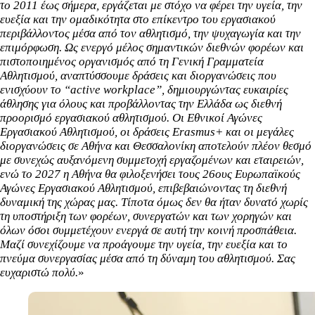
το 2011 έως σήμερα, εργάζεται με στόχο να φέρει την υγεία, την
ευεξία και την ομαδικότητα στο επίκεντρο του εργασιακού
περιβάλλοντος μέσα από τον αθλητισμό, την ψυχαγωγία και την
επιμόρφωση. Ως ενεργό μέλος σημαντικών διεθνών φορέων και
πιστοποιημένος οργανισμός από τη Γενική Γραμματεία
Αθλητισμού, αναπτύσσουμε δράσεις και διοργανώσεις που
ενισχύουν το “active workplace”, δημιουργώντας ευκαιρίες
άθλησης για όλους και προβάλλοντας την Ελλάδα ως διεθνή
προορισμό εργασιακού αθλητισμού. Οι Εθνικοί Αγώνες
Εργασιακού Αθλητισμού, οι δράσεις Erasmus+ και οι μεγάλες
διοργανώσεις σε Αθήνα και Θεσσαλονίκη αποτελούν πλέον θεσμό
με συνεχώς αυξανόμενη συμμετοχή εργαζομένων και εταιρειών,
ενώ το 2027 η Αθήνα θα φιλοξενήσει τους 26ους Ευρωπαϊκούς
Αγώνες Εργασιακού Αθλητισμού, επιβεβαιώνοντας τη διεθνή
δυναμική της χώρας μας. Τίποτα όμως δεν θα ήταν δυνατό χωρίς
τη υποστήριξη των φορέων, συνεργατών και των χορηγών και
όλων όσοι συμμετέχουν ενεργά σε αυτή την κοινή προσπάθεια.
Μαζί συνεχίζουμε να προάγουμε την υγεία, την ευεξία και το
πνεύμα συνεργασίας μέσα από τη δύναμη του αθλητισμού. Σας
ευχαριστώ πολύ.
»