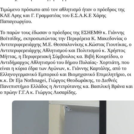
Τιμώμενο πρόσωπο από τον αθλητισμό ήταν ο πρόεδρος της
ΚΑΕ Αρης και Γ. Γραμματέας του Ε.Σ.Α.Κ.Ε Χάρης
Παπαγεωργίου.
Το παρών τους έδωσαν ο πρόεδρος της ΕΣΗΕΜΘ κ. Γιάννης
Βοϊτσίδης, εκπροσωπώντας την Περιφέρεια Κ. Μακεδονίας ο
Αντιπεριφερειάρχης Μ.Ε. Θεσσαλονίκης κ.Κώστας Γιουτίκας, ο
Αντιπεριφερειάρχης Αθλητισμού και Πολιτισμού κ. Χρήστος
Μήττας, η Περιφερειακή Σύμβουλος κα. Βιβή Κουρτίδου, ο
Αντιδήμαρχος Αθλητισμού του δήμου Πυλαίας- Χορτιάτη, που
είναι η κύρια έδρα των Αγώνων, κ. Γιάννης Καρτάλης, από το
Ελληνογερμανικό Εμπορικό και Βιομηχανικό Επιμελητήριο, οι
κ.κ. Dr Ilja Nothnagei, Γιώργος Θεοδωράκης, το Διεθνές
Πανεπιστήμιο Ελλάδος η Αντιπρύτανης κα. Βασιλική Βράνα και
ο πρώην Γ.Γ.Α κ. Γιώργος Λυσαρίδης.