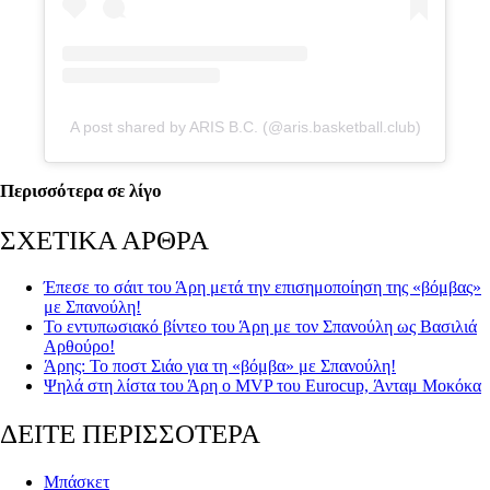
A post shared by ARIS B.C. (@aris.basketball.club)
Περισσότερα σε λίγο
ΣΧΕΤΙΚΑ ΑΡΘΡΑ
Έπεσε το σάιτ του Άρη μετά την επισημοποίηση της «βόμβας»
με Σπανούλη!
Το εντυπωσιακό βίντεο του Άρη με τον Σπανούλη ως Βασιλιά
Αρθούρο!
Άρης: Το ποστ Σιάο για τη «βόμβα» με Σπανούλη!
Ψηλά στη λίστα του Άρη ο MVP του Eurocup, Άνταμ Μοκόκα
ΔΕΙΤΕ ΠΕΡΙΣΣΟΤΕΡΑ
Μπάσκετ