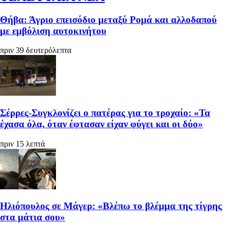
Θήβα: Άγριο επεισόδιο μεταξύ Ρομά και αλλοδαπού
με εμβόλιση αυτοκινήτου
πριν 39 δευτερόλεπτα
Σέρρες-Συγκλονίζει ο πατέρας για το τροχαίο: «Τα
έχασα όλα, όταν έφτασαν είχαν φύγει και οι δύο»
πριν 15 λεπτά
Ηλιόπουλος σε Μάγερ: «Βλέπω το βλέμμα της τίγρης
στα μάτια σου»