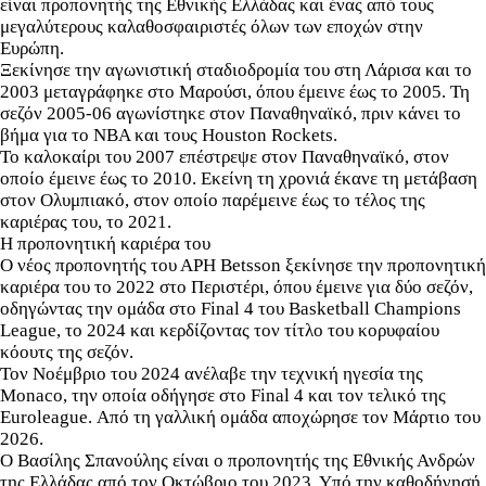
είναι προπονητής της Εθνικής Ελλάδας και ένας από τους
μεγαλύτερους καλαθοσφαιριστές όλων των εποχών στην
Ευρώπη.
Ξεκίνησε την αγωνιστική σταδιοδρομία του στη Λάρισα και το
2003 μεταγράφηκε στο Μαρούσι, όπου έμεινε έως το 2005. Τη
σεζόν 2005-06 αγωνίστηκε στον Παναθηναϊκό, πριν κάνει το
βήμα για το ΝΒΑ και τους Houston Rockets.
Το καλοκαίρι του 2007 επέστρεψε στον Παναθηναϊκό, στον
οποίο έμεινε έως το 2010. Εκείνη τη χρονιά έκανε τη μετάβαση
στον Ολυμπιακό, στον οποίο παρέμεινε έως το τέλος της
καριέρας του, το 2021.
Η προπονητική καριέρα του
Ο νέος προπονητής του ΑΡΗ Betsson ξεκίνησε την προπονητική
καριέρα του το 2022 στο Περιστέρι, όπου έμεινε για δύο σεζόν,
οδηγώντας την ομάδα στο Final 4 του Basketball Champions
League, το 2024 και κερδίζοντας τον τίτλο του κορυφαίου
κόουτς της σεζόν.
Τον Νοέμβριο του 2024 ανέλαβε την τεχνική ηγεσία της
Monaco, την οποία οδήγησε στο Final 4 και τον τελικό της
Euroleague. Από τη γαλλική ομάδα αποχώρησε τον Μάρτιο του
2026.
Ο Βασίλης Σπανούλης είναι ο προπονητής της Εθνικής Ανδρών
της Ελλάδας από τον Οκτώβριο του 2023. Υπό την καθοδήγησή