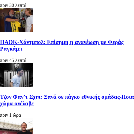
πριν 30 λεπτά
ΠΑΟΚ-Χάντμπολ: Επίσημη η ανανέωση με Φεράς
Ραγκάμπ
πριν 45 λεπτά
Τζον Φαν’τ Σχιπ: Ξανά σε πάγκο εθνικής ομάδας-Ποια
χώρα ανέλαβε
πριν 1 ώρα