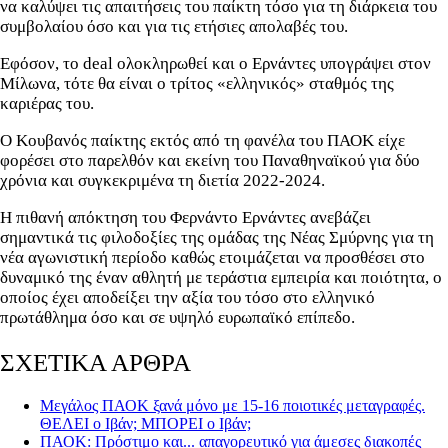
να καλύψει τις απαιτήσεις του παίκτη τόσο για τη διάρκεια του
συμβολαίου όσο και για τις ετήσιες απολαβές του.
Εφόσον, το deal ολοκληρωθεί και ο Ερνάντες υπογράψει στον
Μίλωνα, τότε θα είναι ο τρίτος «ελληνικός» σταθμός της
καριέρας του.
Ο Κουβανός παίκτης εκτός από τη φανέλα του ΠΑΟΚ είχε
φορέσει στο παρελθόν και εκείνη του Παναθηναϊκού για δύο
χρόνια και συγκεκριμένα τη διετία 2022-2024.
Η πιθανή απόκτηση του Φερνάντο Ερνάντες ανεβάζει
σημαντικά τις φιλοδοξίες της ομάδας της Νέας Σμύρνης για τη
νέα αγωνιστική περίοδο καθώς ετοιμάζεται να προσθέσει στο
δυναμικό της έναν αθλητή με τεράστια εμπειρία και ποιότητα, ο
οποίος έχει αποδείξει την αξία του τόσο στο ελληνικό
πρωτάθλημα όσο και σε υψηλό ευρωπαϊκό επίπεδο.
ΣΧΕΤΙΚΑ ΑΡΘΡΑ
Μεγάλος ΠΑΟΚ ξανά μόνο με 15-16 ποιοτικές μεταγραφές.
ΘΕΛΕΙ ο Ιβάν; ΜΠΟΡΕΙ ο Ιβάν;
ΠΑΟΚ: Πρόστιμο και... απαγορευτικό για άμεσες διακοπές