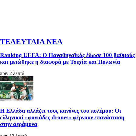
ΤΕΛΕΥΤΑΙΑ ΝΕΑ
Ranking UEFA: Ο Παναθηναϊκός έδωσε 100 βαθμούς
και μειώθηκε η διαφορά με Τσεχία και Πολωνία
πριν 2 λεπτά
Η Ελλάδα αλλάζει τους κανόνες του πολέμου: Οι
ελληνικοί «φονιάδες drones» φέρνουν επανάσταση
στην αεράμυνα
πριν 17 λεπτά