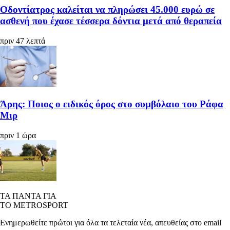
Οδοντίατρος καλείται να πληρώσει 45.000 ευρώ σε
ασθενή που έχασε τέσσερα δόντια μετά από θεραπεία
πριν 47 λεπτά
Άρης: Ποιος ο ειδικός όρος στο συμβόλαιο του Ράφα
Μιρ
πριν 1 ώρα
ΤΑ ΠΑΝΤΑ ΓΙΑ
ΤΟ METROSPORT
Ενημερωθείτε πρώτοι για όλα τα τελεταία νέα, απευθείας στο email