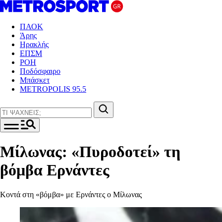
ΠΑΟΚ
Άρης
Ηρακλής
ΕΠΣΜ
ΡΟΗ
Ποδόσφαιρο
Μπάσκετ
METROPOLIS 95.5
Μίλωνας: «Πυροδοτεί» τη
βόμβα Ερνάντες
Κοντά στη «βόμβα» με Ερνάντες ο Μίλωνας