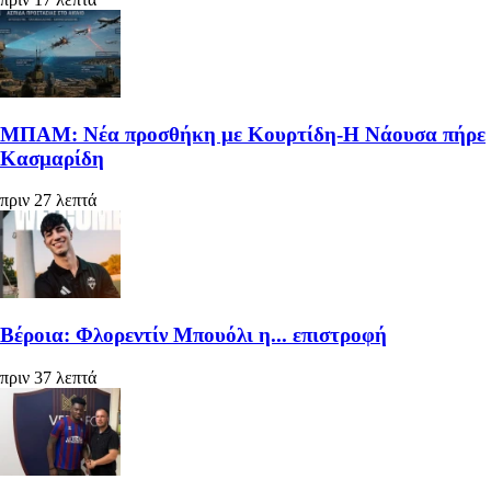
ΜΠΑΜ: Νέα προσθήκη με Κουρτίδη-Η Νάουσα πήρε
Κασμαρίδη
πριν 27 λεπτά
Βέροια: Φλορεντίν Μπουόλι η... επιστροφή
πριν 37 λεπτά