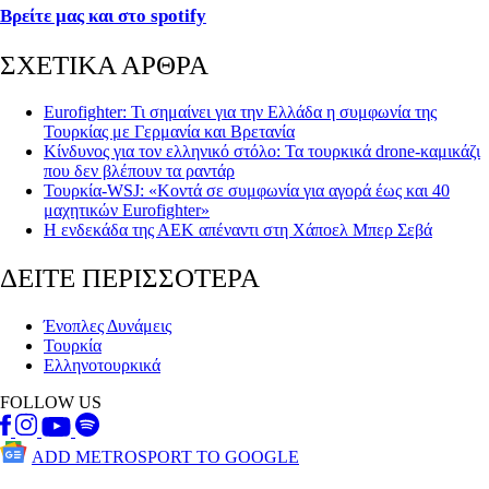
Βρείτε μας και στο spotify
ΣΧΕΤΙΚΑ ΑΡΘΡΑ
Eurofighter: Τι σημαίνει για την Ελλάδα η συμφωνία της
Τουρκίας με Γερμανία και Βρετανία
Κίνδυνος για τον ελληνικό στόλο: Τα τουρκικά drone-καμικάζι
που δεν βλέπουν τα ραντάρ
Τουρκία-WSJ: «Κοντά σε συμφωνία για αγορά έως και 40
μαχητικών Eurofighter»
Η ενδεκάδα της ΑΕΚ απέναντι στη Χάποελ Μπερ Σεβά
ΔΕΙΤΕ ΠΕΡΙΣΣΟΤΕΡΑ
Ένοπλες Δυνάμεις
Τουρκία
Ελληνοτουρκικά
FOLLOW US
ADD METROSPORT TO GOOGLE