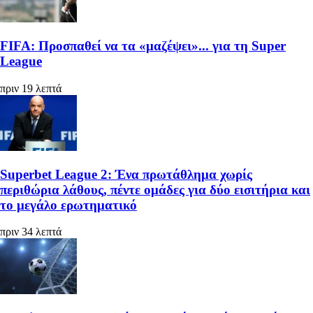
FIFA: Προσπαθεί να τα «μαζέψει»... για τη Super
League
πριν 19 λεπτά
Superbet League 2: Ένα πρωτάθλημα χωρίς
περιθώρια λάθους, πέντε ομάδες για δύο εισιτήρια και
το μεγάλο ερωτηματικό
πριν 34 λεπτά