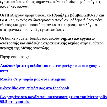
εγκαταστάσεις, όπως σήραγγες, κέντρα διοίκησης ή υπόγειες
αποθήκες όπλων.
Οι ΗΠΑ έχουν προμηθεύσει
το Ισραήλ με βόμβες GBU-28 και
GBU-7
2, ικανές να διαπεράσουν παχύ σκυρόδεμα ή βραχώδες
έδαφος και χρησιμοποιήθηκαν κατά τα πρόσφατα πλήγματα
στις ιρανικές πυρηνικές εγκαταστάσεις.
Οι bunker-buster bombs αποτελούν
σημαντικό εργαλείο
αποτροπής και επίδειξης στρατιωτικής ισχύος
στην ευρύτερη
περιοχή της Μέσης Ανατολής.
Πηγή: enoplos.gr
Ακολουθήστε τη σελίδα του metrosport.gr και στο google
news
Μπείτε στην παρέα μας στο instagram
Κάντε like στη σελίδα μας στο facebook
Εγγραφείτε στο κανάλι του metrosport.gr και του Metropolis
95.5 στο youtube