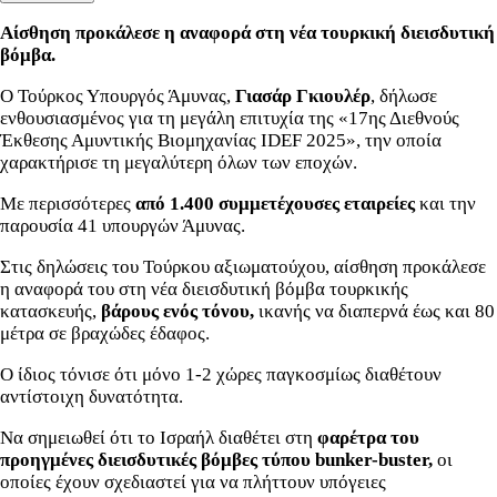
Αίσθηση προκάλεσε η αναφορά στη νέα τουρκική διεισδυτική
βόμβα.
Ο Τούρκος Υπουργός Άμυνας,
Γιασάρ Γκιουλέρ
, δήλωσε
ενθουσιασμένος για τη μεγάλη επιτυχία της «17ης Διεθνούς
Έκθεσης Αμυντικής Βιομηχανίας IDEF 2025», την οποία
χαρακτήρισε τη μεγαλύτερη όλων των εποχών.
Με περισσότερες
από 1.400 συμμετέχουσες εταιρείες
και την
παρουσία 41 υπουργών Άμυνας.
Στις δηλώσεις του Τούρκου αξιωματούχου, αίσθηση προκάλεσε
η αναφορά του στη νέα διεισδυτική βόμβα τουρκικής
κατασκευής,
βάρους ενός τόνου,
ικανής να διαπερνά έως και 80
μέτρα σε βραχώδες έδαφος.
Ο ίδιος τόνισε ότι μόνο 1-2 χώρες παγκοσμίως διαθέτουν
αντίστοιχη δυνατότητα.
Να σημειωθεί ότι το Ισραήλ διαθέτει στη
φαρέτρα του
προηγμένες διεισδυτικές βόμβες τύπου bunker-buster,
οι
οποίες έχουν σχεδιαστεί για να πλήττουν υπόγειες