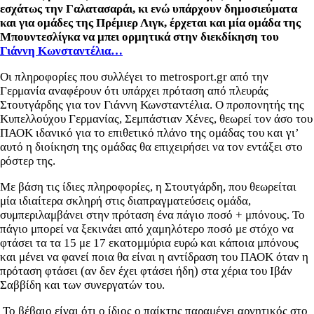
εσχάτως την Γαλατασαράι, κι ενώ υπάρχουν δημοσιεύματα
και για ομάδες της Πρέμιερ Λιγκ, έρχεται και μία ομάδα της
Μπουντεσλίγκα να μπει ορμητικά στην διεκδίκηση του
Γιάννη Κωνσταντέλια…
Οι πληροφορίες που συλλέγει το metrosport.gr από την
Γερμανία αναφέρουν ότι υπάρχει πρόταση από πλευράς
Στουτγάρδης για τον Γιάννη Κωνσταντέλια. Ο προπονητής της
Κυπελλούχου Γερμανίας, Σεμπάστιαν Χένες, θεωρεί τον άσο του
ΠΑΟΚ ιδανικό για το επιθετικό πλάνο της ομάδας του και γι’
αυτό η διοίκηση της ομάδας θα επιχειρήσει να τον εντάξει στο
ρόστερ της.
Με βάση τις ίδιες πληροφορίες, η Στουτγάρδη, που θεωρείται
μία ιδιαίτερα σκληρή στις διαπραγματεύσεις ομάδα,
συμπεριλαμβάνει στην πρόταση ένα πάγιο ποσό + μπόνους. Το
πάγιο μπορεί να ξεκινάει από χαμηλότερο ποσό με στόχο να
φτάσει τα τα 15 με 17 εκατομμύρια ευρώ και κάποια μπόνους
και μένει να φανεί ποια θα είναι η αντίδραση του ΠΑΟΚ όταν η
πρόταση φτάσει (αν δεν έχει φτάσει ήδη) στα χέρια του Ιβάν
Σαββίδη και των συνεργατών του.
Το βέβαιο είναι ότι ο ίδιος ο παίκτης παραμένει αρνητικός στο