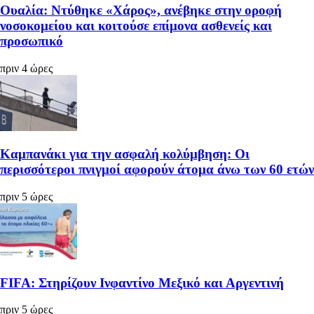
Ουαλία: Ντύθηκε «Χάρος», ανέβηκε στην οροφή
νοσοκομείου και κοιτούσε επίμονα ασθενείς και
προσωπικό
πριν 4 ώρες
Καμπανάκι για την ασφαλή κολύμβηση: Οι
περισσότεροι πνιγμοί αφορούν άτομα άνω των 60 ετών
πριν 5 ώρες
FIFA: Στηρίζουν Ινφαντίνο Μεξικό και Αργεντινή
πριν 5 ώρες