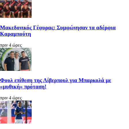
Μακεδονικός Γέφυρας: Συμφώνησαν τα αδέρφια
Καραμπούτη
πριν 4 ώρες
Φουλ επίθεση της Λίβερπουλ για Μπαρκολά με
«μυθική» πρόταση!
πριν 4 ώρες