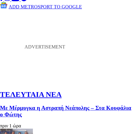
ADD METROSPORT TO GOOGLE
ΤΕΛΕΥΤΑΙΑ ΝΕΑ
Με Μέρμυγκα η Αστραπή Νεάπολης – Στα Κουφάλια
ο Φώτης
πριν 1 ώρα