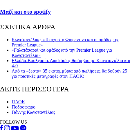
Μαζί και στο spotify
ΣΧΕΤΙΚΑ ΑΡΘΡΑ
Κωνσταντέλιας: «Το όχι στη Φιορεντίνα και οι ομάδες της
Premier League»
«Γαλατάσαραϊ και ομάδες από την Premier League για
Κωνσταντέλια»
Ελλάδα-Βουλγαρία: Διαστάσεις θριάμβου με Κωνσταντέλια και
4-0
Από τα «ζεστά» 35 εκατομμύρια από πωλήσεις, θα δοθούν 25
για ποιοτικές μεταγραφές στον ΠΑΟΚ;
ΔΕΙΤΕ ΠΕΡΙΣΣΟΤΕΡΑ
ΠΑΟΚ
Ποδόσφαιρο
Γιάννης Κωνσταντέλιας
FOLLOW US