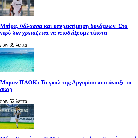
Μπίρα, θάλασσα και υπερεκτίμηση δυνάμεων. Στο
νερό δεν χρειάζεται να αποδείξουμε τίποτα
πριν 39 λεπτά
Μπραν-ΠΑΟΚ: Το γκολ της Αργυρίου που άνοιξε το
σκορ
πριν 52 λεπτά