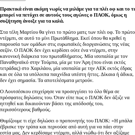
Πρακτικά είναι ακόμη νωρίς να μιλάμε για τα πλέι οφ και το τι
μπορεί να πετύχει σε αυτούς τους αγώνες ο ΠΑΟΚ, όμως η
συζήτηση άνοιξε για τα καλά.
Στα τέλη Μαρτίου θα γίνει το πρώτο ματς των πλέι οφ. Το πρώτο
ντέρμπι, σε αυτό το μίνι Πρωτάθλημα. Εκεί όπου θα κριθεί η
παρουσία των ομάδων στις ευρωπαϊκές διοργανώσεις της νέας
σεζόν. Ο ΠΑΟΚ δεν έχει κερδίσει ούτε ένα ντέρμπι, στην
κανονική διάρκεια του πρωταθλήματος. Μία ισοπαλία με τον
Παναθηναϊκό στην Τούμπα, μία με τον Άρη (που είναι εκτός
τετράδας) στο Χαριλάου, μία ισοπαλία με την ΑΕΚ εκτός έδρας
και σε όλα τα υπόλοιπα παιχνίδια υπέστη ήττες. Δίκαια ή άδικα,
δεν έχει σημασία. Τα αποτελέσματα μετρούν.
Ο Λουτσέσκου επιχείρησε να προσεγγίσει το όλο θέμα σε
πρόσφατες δηλώσεις του. Όταν είπε πως ο ΠΑΟΚ δεν άξιζε να
ηττηθεί και δικαιούνταν βάσει της απόδοσής του,
περισσότερους βαθμούς.
Θυμίζουμε τι είχε δηλώσει ο προπονητής του ΠΑΟΚ: «Η μπάλα
έβρισκε την τρύπα και περνούσε από αυτή για να πάει στην
εστία μας. Δεν κερδίσαμε ντέρμπι, αλλά νιώθω ότι δεν αξίζαμε