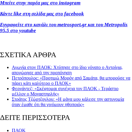
Μπείτε στην παρέα μας στο instagram
Κάντε like στη σελίδα μας στο facebook
Εγγραφείτε στο κανάλι του metrosport.gr και του Metropolis
95.5 στο youtube
ΣΧΕΤΙΚΑ ΑΡΘΡΑ
Αγωνία στον ΠΑΟΚ: Χτύπησε στο ίδιο γόνατο ο Αντρίγια,
αποχώρησε από την προπόνηση
Πετρόπουλος: «Προτιμώ Μορόν από Σαμάτα, θα μπορούσε να
πάρει κάτι καλύτερο ο ΠΑΟΚ»
Φερνάντεζ: «Σκέφτομαι συνέχεια τον ΠΑΟΚ - Τεράστιο
μέλλον ο Μοναστηρλής»
Στράτος Τζώρτζογλου: «Η μάνα μου κάλεσε την αστυνομία
όταν έμαθε ότι θα γινόμουν ηθοποιός»
ΔΕΙΤΕ ΠΕΡΙΣΣΟΤΕΡΑ
ΠΑΟΚ