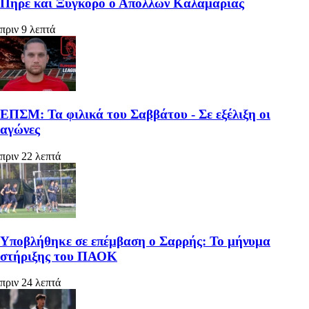
Πήρε και Ξυγκόρο ο Απόλλων Καλαμαριάς
πριν 9 λεπτά
ΕΠΣΜ: Τα φιλικά του Σαββάτου - Σε εξέλιξη οι
αγώνες
πριν 22 λεπτά
Υποβλήθηκε σε επέμβαση ο Σαρρής: Το μήνυμα
στήριξης του ΠΑΟΚ
πριν 24 λεπτά